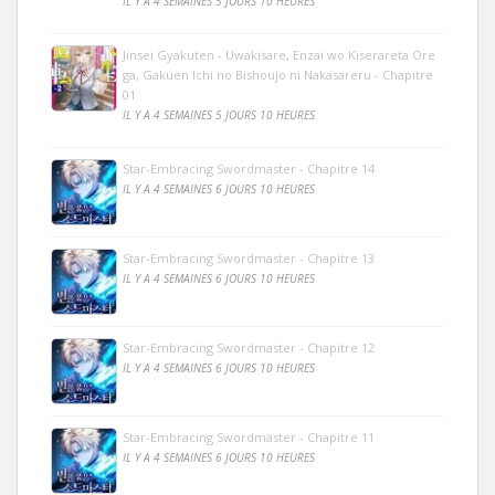
IL Y A 4 SEMAINES 5 JOURS 10 HEURES
Jinsei Gyakuten - Uwakisare, Enzai wo Kiserareta Ore
ga, Gakuen Ichi no Bishoujo ni Nakasareru - Chapitre
01
IL Y A 4 SEMAINES 5 JOURS 10 HEURES
Star-Embracing Swordmaster - Chapitre 14
IL Y A 4 SEMAINES 6 JOURS 10 HEURES
Star-Embracing Swordmaster - Chapitre 13
IL Y A 4 SEMAINES 6 JOURS 10 HEURES
Star-Embracing Swordmaster - Chapitre 12
IL Y A 4 SEMAINES 6 JOURS 10 HEURES
Star-Embracing Swordmaster - Chapitre 11
IL Y A 4 SEMAINES 6 JOURS 10 HEURES