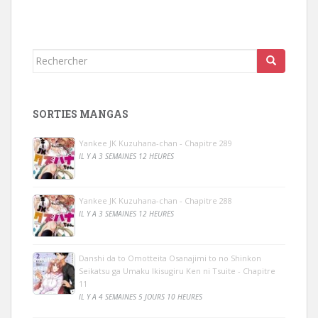
Rechercher...
SORTIES MANGAS
Yankee JK Kuzuhana-chan - Chapitre 289
IL Y A 3 SEMAINES 12 HEURES
Yankee JK Kuzuhana-chan - Chapitre 288
IL Y A 3 SEMAINES 12 HEURES
Danshi da to Omotteita Osanajimi to no Shinkon
Seikatsu ga Umaku Ikisugiru Ken ni Tsuite - Chapitre
11
IL Y A 4 SEMAINES 5 JOURS 10 HEURES