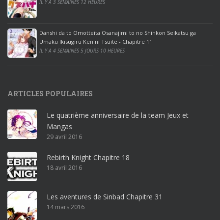
IL Y A 3 SEMAINES 12 HEURES
i
c
e
Danshi da to Omotteita Osanajimi to no Shinkon Seikatsu ga
2
Umaku Ikisugiru Ken ni Tsuite - Chapitre 11
0
IL Y A 4 SEMAINES 5 JOURS 10 HEURES
1
9
p
ARTICLES POPULAIRES
r
o
Le quatrième anniversaire de la team Jeux et
o
Mangas
ff
29 avril 2016
i
c
Rebirth Knight Chapitre 18
e
18 avril 2016
3
6
5
Les aventures de Sinbad Chapitre 31
p
14 mars 2016
r