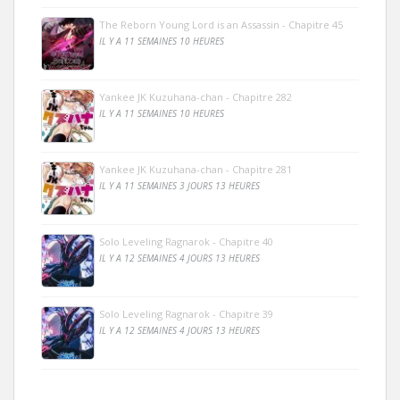
The Reborn Young Lord is an Assassin - Chapitre 45
IL Y A 11 SEMAINES 10 HEURES
Yankee JK Kuzuhana-chan - Chapitre 282
IL Y A 11 SEMAINES 10 HEURES
Yankee JK Kuzuhana-chan - Chapitre 281
IL Y A 11 SEMAINES 3 JOURS 13 HEURES
Solo Leveling Ragnarok - Chapitre 40
IL Y A 12 SEMAINES 4 JOURS 13 HEURES
Solo Leveling Ragnarok - Chapitre 39
IL Y A 12 SEMAINES 4 JOURS 13 HEURES