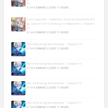
02
IL Y A 4 SEMAINES 2 JOURS 11 HEURES
Jinsei Gyakuten - Uwakisare, Enzai wo Kiserareta Ore
ga, Gakuen Ichi no Bishoujo ni Nakasareru - Chapitre
01
IL Y A 4 SEMAINES 2 JOURS 11 HEURES
Star-Embracing Swordmaster - Chapitre 14
IL Y A 4 SEMAINES 3 JOURS 11 HEURES
Star-Embracing Swordmaster - Chapitre 13
IL Y A 4 SEMAINES 3 JOURS 11 HEURES
Star-Embracing Swordmaster - Chapitre 12
IL Y A 4 SEMAINES 3 JOURS 11 HEURES
Star-Embracing Swordmaster - Chapitre 11
IL Y A 4 SEMAINES 3 JOURS 11 HEURES