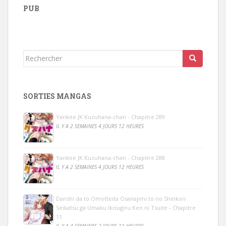
PUB
Rechercher...
SORTIES MANGAS
Yankee JK Kuzuhana-chan - Chapitre 289
IL Y A 2 SEMAINES 4 JOURS 12 HEURES
Yankee JK Kuzuhana-chan - Chapitre 288
IL Y A 2 SEMAINES 4 JOURS 12 HEURES
Danshi da to Omotteita Osanajimi to no Shinkon
Seikatsu ga Umaku Ikisugiru Ken ni Tsuite - Chapitre
11
IL Y A 4 SEMAINES 2 JOURS 11 HEURES