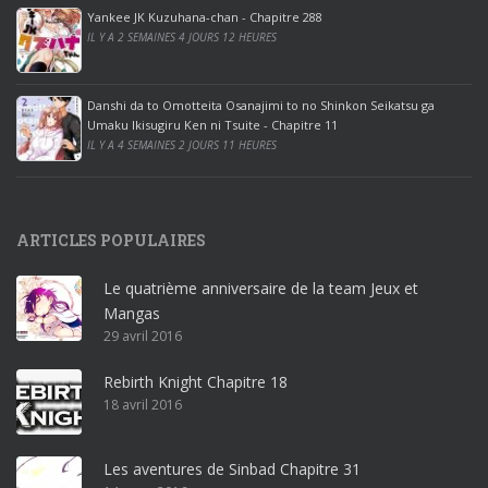
ff
Yankee JK Kuzuhana-chan - Chapitre 288
IL Y A 2 SEMAINES 4 JOURS 12 HEURES
i
c
e
Danshi da to Omotteita Osanajimi to no Shinkon Seikatsu ga
2
Umaku Ikisugiru Ken ni Tsuite - Chapitre 11
0
IL Y A 4 SEMAINES 2 JOURS 11 HEURES
1
9
p
ARTICLES POPULAIRES
r
o
Le quatrième anniversaire de la team Jeux et
o
Mangas
ff
29 avril 2016
i
c
Rebirth Knight Chapitre 18
e
18 avril 2016
3
6
5
Les aventures de Sinbad Chapitre 31