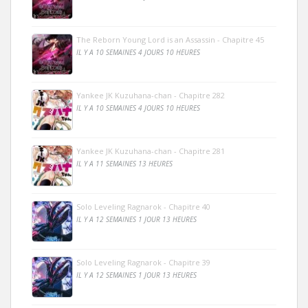
The Reborn Young Lord is an Assassin - Chapitre 45
IL Y A 10 SEMAINES 4 JOURS 10 HEURES
Yankee JK Kuzuhana-chan - Chapitre 282
IL Y A 10 SEMAINES 4 JOURS 10 HEURES
Yankee JK Kuzuhana-chan - Chapitre 281
IL Y A 11 SEMAINES 13 HEURES
Solo Leveling Ragnarok - Chapitre 40
IL Y A 12 SEMAINES 1 JOUR 13 HEURES
Solo Leveling Ragnarok - Chapitre 39
IL Y A 12 SEMAINES 1 JOUR 13 HEURES