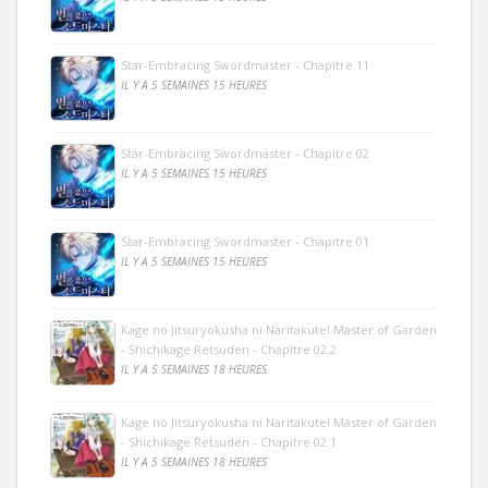
Star-Embracing Swordmaster - Chapitre 11
IL Y A 5 SEMAINES 15 HEURES
Star-Embracing Swordmaster - Chapitre 02
IL Y A 5 SEMAINES 15 HEURES
Star-Embracing Swordmaster - Chapitre 01
IL Y A 5 SEMAINES 15 HEURES
Kage no Jitsuryokusha ni Naritakute! Master of Garden
- Shichikage Retsuden - Chapitre 02.2
IL Y A 5 SEMAINES 18 HEURES
Kage no Jitsuryokusha ni Naritakute! Master of Garden
- Shichikage Retsuden - Chapitre 02.1
IL Y A 5 SEMAINES 18 HEURES