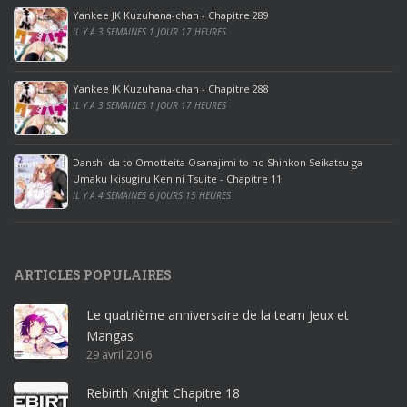
p
Yankee JK Kuzuhana-chan - Chapitre 289
r
IL Y A 3 SEMAINES 1 JOUR 17 HEURES
o
o
ff
Yankee JK Kuzuhana-chan - Chapitre 288
IL Y A 3 SEMAINES 1 JOUR 17 HEURES
i
c
e
Danshi da to Omotteita Osanajimi to no Shinkon Seikatsu ga
2
Umaku Ikisugiru Ken ni Tsuite - Chapitre 11
0
IL Y A 4 SEMAINES 6 JOURS 15 HEURES
1
9
p
ARTICLES POPULAIRES
r
o
Le quatrième anniversaire de la team Jeux et
o
Mangas
ff
29 avril 2016
i
c
Rebirth Knight Chapitre 18
e