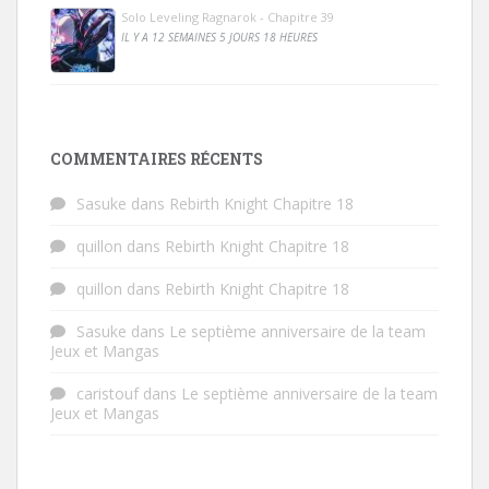
Solo Leveling Ragnarok - Chapitre 39
IL Y A 12 SEMAINES 5 JOURS 18 HEURES
COMMENTAIRES RÉCENTS
Sasuke
dans
Rebirth Knight Chapitre 18
quillon
dans
Rebirth Knight Chapitre 18
quillon
dans
Rebirth Knight Chapitre 18
Sasuke
dans
Le septième anniversaire de la team
Jeux et Mangas
caristouf
dans
Le septième anniversaire de la team
Jeux et Mangas