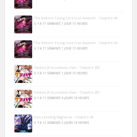
The Reborn Young Lord is an Assassin - Chapitre 46
IL Y A 11 SEMAINES 1 JOUR 15 HEURES
The Reborn Young Lord is an Assassin - Chapitre 45
IL Y A 11 SEMAINES 1 JOUR 15 HEURES
Yankee JK Kuzuhana-chan - Chapitre 282
IL Y A 11 SEMAINES 1 JOUR 15 HEURES
Yankee JK Kuzuhana-chan - Chapitre 281
IL Y A 11 SEMAINES 4 JOURS 18 HEURES
Solo Leveling Ragnarok - Chapitre 40
IL Y A 12 SEMAINES 5 JOURS 18 HEURES