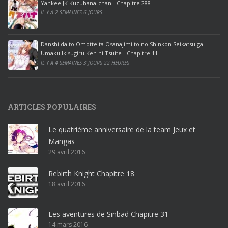
ff
Yankee JK Kuzuhana-chan - Chapitre 288
IL Y A 2 SEMAINES 6 JOURS
i
c
e
Danshi da to Omotteita Osanajimi to no Shinkon Seikatsu ga
2
Umaku Ikisugiru Ken ni Tsuite - Chapitre 11
0
IL Y A 4 SEMAINES 3 JOURS 22 HEURES
1
9
p
ARTICLES POPULAIRES
r
o
Le quatrième anniversaire de la team Jeux et
o
Mangas
ff
29 avril 2016
i
c
Rebirth Knight Chapitre 18
e
18 avril 2016
3
6
5
Les aventures de Sinbad Chapitre 31
p
14 mars 2016