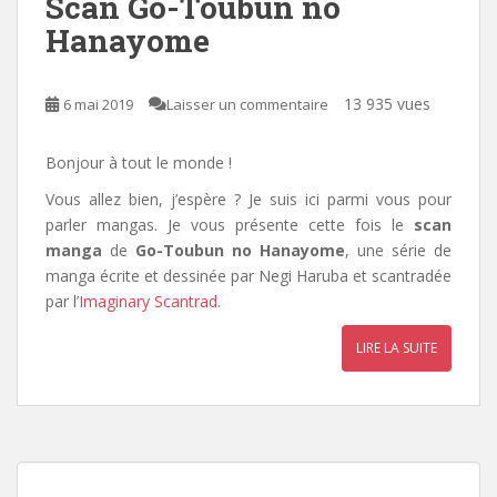
Scan Go-Toubun no
Hanayome
13 935 vues
6 mai 2019
Laisser un commentaire
Bonjour à tout le monde !
Vous allez bien, j’espère ? Je suis ici parmi vous pour
parler mangas. Je vous présente cette fois le
scan
manga
de
Go-Toubun no Hanayome
, une série de
manga écrite et dessinée par Negi Haruba et scantradée
par
l’
Imaginary Scantrad
.
LIRE LA SUITE