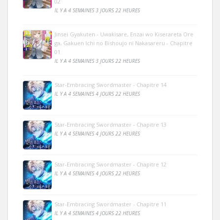
02
IL Y A 4 SEMAINES 3 JOURS 22 HEURES
Jinsei Gyakuten - Uwakisare, Enzai wo Kiserareta Ore
ga, Gakuen Ichi no Bishoujo ni Nakasareru - Chapitre
01
IL Y A 4 SEMAINES 3 JOURS 22 HEURES
Star-Embracing Swordmaster - Chapitre 14
IL Y A 4 SEMAINES 4 JOURS 22 HEURES
Star-Embracing Swordmaster - Chapitre 13
IL Y A 4 SEMAINES 4 JOURS 22 HEURES
Star-Embracing Swordmaster - Chapitre 12
IL Y A 4 SEMAINES 4 JOURS 22 HEURES
Star-Embracing Swordmaster - Chapitre 11
IL Y A 4 SEMAINES 4 JOURS 22 HEURES