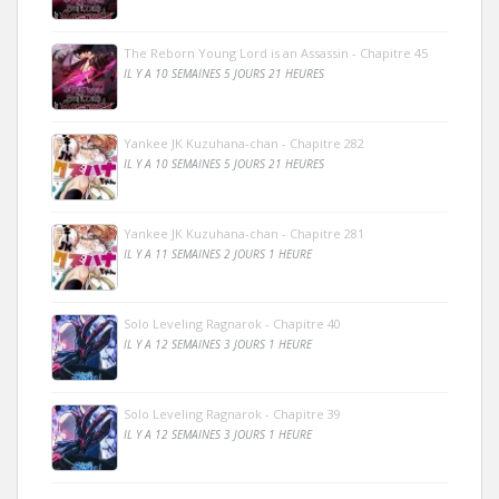
The Reborn Young Lord is an Assassin - Chapitre 45
IL Y A 10 SEMAINES 5 JOURS 21 HEURES
Yankee JK Kuzuhana-chan - Chapitre 282
IL Y A 10 SEMAINES 5 JOURS 21 HEURES
Yankee JK Kuzuhana-chan - Chapitre 281
IL Y A 11 SEMAINES 2 JOURS 1 HEURE
Solo Leveling Ragnarok - Chapitre 40
IL Y A 12 SEMAINES 3 JOURS 1 HEURE
Solo Leveling Ragnarok - Chapitre 39
IL Y A 12 SEMAINES 3 JOURS 1 HEURE