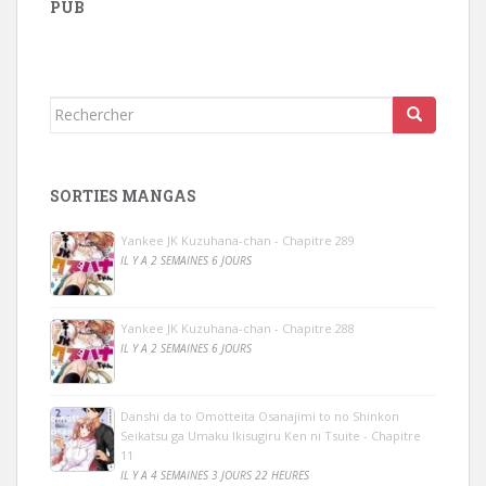
PUB
Rechercher...
SORTIES MANGAS
Yankee JK Kuzuhana-chan - Chapitre 289
IL Y A 2 SEMAINES 6 JOURS
Yankee JK Kuzuhana-chan - Chapitre 288
IL Y A 2 SEMAINES 6 JOURS
Danshi da to Omotteita Osanajimi to no Shinkon
Seikatsu ga Umaku Ikisugiru Ken ni Tsuite - Chapitre
11
IL Y A 4 SEMAINES 3 JOURS 22 HEURES