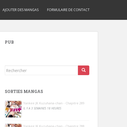
AJOUTER DES MANGAS
FORMULAIRE DE CONTACT
PUB
Rechercher...
SORTIES MANGAS
Yankee JK Kuzuhana-chan - Chapitre 289
IL Y A 3 SEMAINES 18 HEURES
Yankee JK Kuzuhana-chan - Chapitre 288