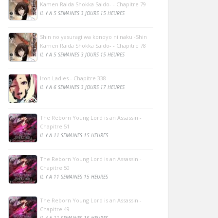
Kamen Raida Shokka Saido- - Chapitre 79
IL Y A 5 SEMAINES 3 JOURS 15 HEURES
Shin no yasuragi wa konoyo ni naku -Shin
Kamen Raida Shokka Saido- - Chapitre 78
IL Y A 5 SEMAINES 3 JOURS 15 HEURES
Iron Ladies - Chapitre 338
IL Y A 6 SEMAINES 3 JOURS 17 HEURES
The Reborn Young Lord is an Assassin -
Chapitre 51
IL Y A 11 SEMAINES 15 HEURES
The Reborn Young Lord is an Assassin -
Chapitre 50
IL Y A 11 SEMAINES 15 HEURES
The Reborn Young Lord is an Assassin -
Chapitre 49