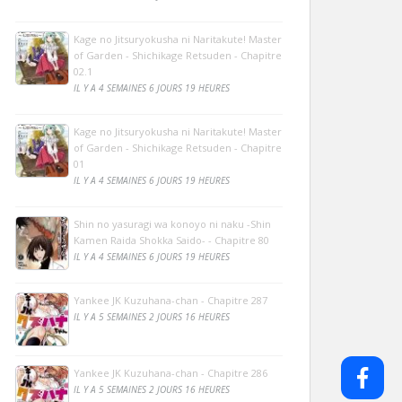
Kage no Jitsuryokusha ni Naritakute! Master
of Garden - Shichikage Retsuden - Chapitre
02.1
IL Y A 4 SEMAINES 6 JOURS 19 HEURES
Kage no Jitsuryokusha ni Naritakute! Master
of Garden - Shichikage Retsuden - Chapitre
01
IL Y A 4 SEMAINES 6 JOURS 19 HEURES
Shin no yasuragi wa konoyo ni naku -Shin
Kamen Raida Shokka Saido- - Chapitre 80
IL Y A 4 SEMAINES 6 JOURS 19 HEURES
Yankee JK Kuzuhana-chan - Chapitre 287
IL Y A 5 SEMAINES 2 JOURS 16 HEURES
Yankee JK Kuzuhana-chan - Chapitre 286
IL Y A 5 SEMAINES 2 JOURS 16 HEURES