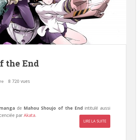
f the End
8 720 vues
re
 manga
de
Mahou Shoujo of the End
intitulé aussi
icenciée par
Akata
.
LIRE LA SUITE