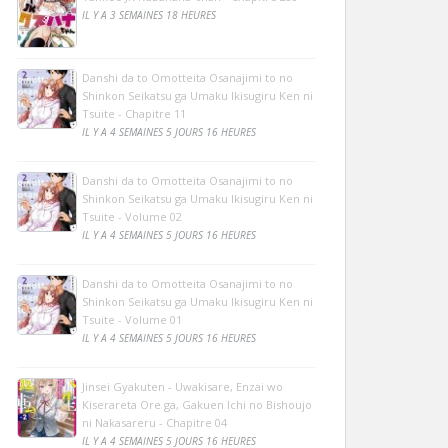
IL Y A 3 SEMAINES 18 HEURES
Danshi da to Omotteita Osanajimi to no
Shinkon Seikatsu ga Umaku Ikisugiru Ken ni
Tsuite - Chapitre 11
IL Y A 4 SEMAINES 5 JOURS 16 HEURES
Danshi da to Omotteita Osanajimi to no
Shinkon Seikatsu ga Umaku Ikisugiru Ken ni
Tsuite - Volume 02
IL Y A 4 SEMAINES 5 JOURS 16 HEURES
Danshi da to Omotteita Osanajimi to no
Shinkon Seikatsu ga Umaku Ikisugiru Ken ni
Tsuite - Volume 01
IL Y A 4 SEMAINES 5 JOURS 16 HEURES
Jinsei Gyakuten - Uwakisare, Enzai wo
Kiserareta Ore ga, Gakuen Ichi no Bishoujo
ni Nakasareru - Chapitre 04
IL Y A 4 SEMAINES 5 JOURS 16 HEURES