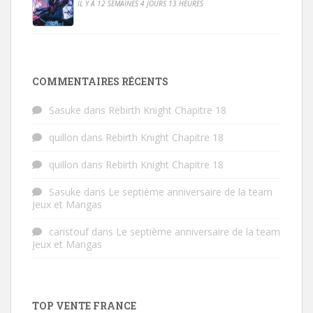
IL Y A 12 SEMAINES 4 JOURS 13 HEURES
COMMENTAIRES RÉCENTS
Sasuke
dans
Rebirth Knight Chapitre 18
quillon
dans
Rebirth Knight Chapitre 18
quillon
dans
Rebirth Knight Chapitre 18
Sasuke
dans
Le septième anniversaire de la team
Jeux et Mangas
caristouf
dans
Le septième anniversaire de la team
Jeux et Mangas
TOP VENTE FRANCE