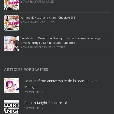
IL Y A 3 SEMAINES 12 HEURES
o
o
ff
Yankee JK Kuzuhana-chan - Chapitre 288
IL Y A 3 SEMAINES 12 HEURES
i
c
e
Danshi da to Omotteita Osanajimi to no Shinkon Seikatsu ga
2
Umaku Ikisugiru Ken ni Tsuite - Chapitre 11
0
IL Y A 4 SEMAINES 5 JOURS 11 HEURES
1
9
p
ARTICLES POPULAIRES
r
o
Le quatrième anniversaire de la team Jeux et
o
Mangas
ff
29 avril 2016
i
c
Rebirth Knight Chapitre 18
e
18 avril 2016
3