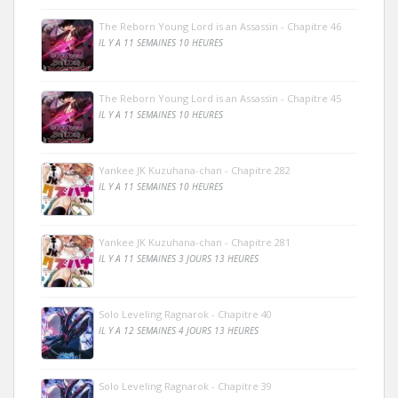
The Reborn Young Lord is an Assassin - Chapitre 46
IL Y A 11 SEMAINES 10 HEURES
The Reborn Young Lord is an Assassin - Chapitre 45
IL Y A 11 SEMAINES 10 HEURES
Yankee JK Kuzuhana-chan - Chapitre 282
IL Y A 11 SEMAINES 10 HEURES
Yankee JK Kuzuhana-chan - Chapitre 281
IL Y A 11 SEMAINES 3 JOURS 13 HEURES
Solo Leveling Ragnarok - Chapitre 40
IL Y A 12 SEMAINES 4 JOURS 13 HEURES
Solo Leveling Ragnarok - Chapitre 39