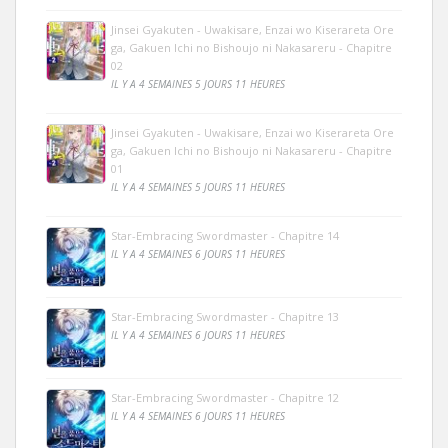
Jinsei Gyakuten - Uwakisare, Enzai wo Kiserareta Ore
ga, Gakuen Ichi no Bishoujo ni Nakasareru - Chapitre
02
IL Y A 4 SEMAINES 5 JOURS 11 HEURES
Jinsei Gyakuten - Uwakisare, Enzai wo Kiserareta Ore
ga, Gakuen Ichi no Bishoujo ni Nakasareru - Chapitre
01
IL Y A 4 SEMAINES 5 JOURS 11 HEURES
Star-Embracing Swordmaster - Chapitre 14
IL Y A 4 SEMAINES 6 JOURS 11 HEURES
Star-Embracing Swordmaster - Chapitre 13
IL Y A 4 SEMAINES 6 JOURS 11 HEURES
Star-Embracing Swordmaster - Chapitre 12
IL Y A 4 SEMAINES 6 JOURS 11 HEURES