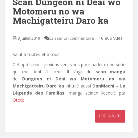
Scan Dungeon ni Deai wo
Motomeru no wa
Machigatteiru Daro ka
16 806 vues
8 juillet 2019
Laisser un commentaire
Salut à toutes et à tous !
Cet après-midi, je viens vers vous pour parler d’une série
qui me tient à cœur. Il s’agit du
scan manga
de
Dungeon ni Deai wo Motomeru no wa
Machigatteiru Daro ka
intitulé aussi
DanMachi – La
Légende des Familias
, manga seinen licencié par
Ototo
.
LIRE LA SUITE