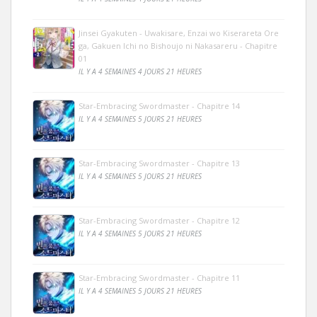
Jinsei Gyakuten - Uwakisare, Enzai wo Kiserareta Ore
ga, Gakuen Ichi no Bishoujo ni Nakasareru - Chapitre
01
IL Y A 4 SEMAINES 4 JOURS 21 HEURES
Star-Embracing Swordmaster - Chapitre 14
IL Y A 4 SEMAINES 5 JOURS 21 HEURES
Star-Embracing Swordmaster - Chapitre 13
IL Y A 4 SEMAINES 5 JOURS 21 HEURES
Star-Embracing Swordmaster - Chapitre 12
IL Y A 4 SEMAINES 5 JOURS 21 HEURES
Star-Embracing Swordmaster - Chapitre 11
IL Y A 4 SEMAINES 5 JOURS 21 HEURES