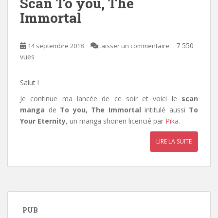
Scan To you, The
Immortal
7 550
14 septembre 2018
Laisser un commentaire
vues
Salut !
Je continue ma lancée de ce soir et voici le
scan
manga
de
To you, The Immortal
intitulé aussi
To
Your Eternity
, un manga shonen licencié par
Pika
.
LIRE LA SUITE
PUB