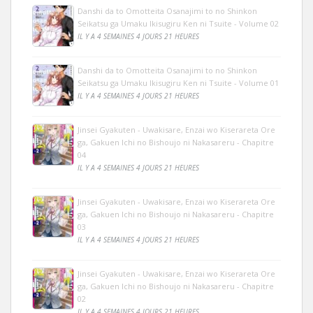
Danshi da to Omotteita Osanajimi to no Shinkon
Seikatsu ga Umaku Ikisugiru Ken ni Tsuite - Volume 02
IL Y A 4 SEMAINES 4 JOURS 21 HEURES
Danshi da to Omotteita Osanajimi to no Shinkon
Seikatsu ga Umaku Ikisugiru Ken ni Tsuite - Volume 01
IL Y A 4 SEMAINES 4 JOURS 21 HEURES
Jinsei Gyakuten - Uwakisare, Enzai wo Kiserareta Ore
ga, Gakuen Ichi no Bishoujo ni Nakasareru - Chapitre
04
IL Y A 4 SEMAINES 4 JOURS 21 HEURES
Jinsei Gyakuten - Uwakisare, Enzai wo Kiserareta Ore
ga, Gakuen Ichi no Bishoujo ni Nakasareru - Chapitre
03
IL Y A 4 SEMAINES 4 JOURS 21 HEURES
Jinsei Gyakuten - Uwakisare, Enzai wo Kiserareta Ore
ga, Gakuen Ichi no Bishoujo ni Nakasareru - Chapitre
02
IL Y A 4 SEMAINES 4 JOURS 21 HEURES