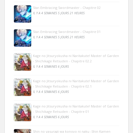
Star-Embracing Swordmaster - Chapitre 02
IL Y A 4 SEMAINES 5 JOURS 21 HEURES
Star-Embracing Swordmaster - Chapitre 01
IL Y A 4 SEMAINES 5 JOURS 21 HEURES
Kage no Jitsuryokusha ni Naritakute! Master of Garden
- Shichikage Retsuden - Chapitre 02.2
IL Y A 4 SEMAINES 6 JOURS
Kage no Jitsuryokusha ni Naritakute! Master of Garden
- Shichikage Retsuden - Chapitre 02.1
IL Y A 4 SEMAINES 6 JOURS
Kage no Jitsuryokusha ni Naritakute! Master of Garden
- Shichikage Retsuden - Chapitre 01
IL Y A 4 SEMAINES 6 JOURS
Shin no yasuragi wa konoyo ni naku -Shin Kamen