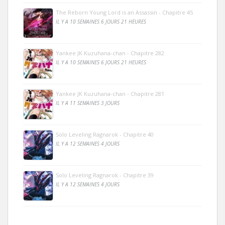
The Reborn Young Lord is an Assassin - Chapitre 45
IL Y A 10 SEMAINES 6 JOURS 21 HEURES
Yankee JK Kuzuhana-chan - Chapitre 282
IL Y A 10 SEMAINES 6 JOURS 21 HEURES
Yankee JK Kuzuhana-chan - Chapitre 281
IL Y A 11 SEMAINES 3 JOURS
Solo Leveling Ragnarok - Chapitre 40
IL Y A 12 SEMAINES 4 JOURS
Solo Leveling Ragnarok - Chapitre 39
IL Y A 12 SEMAINES 4 JOURS