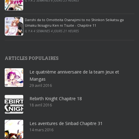
IL Y A 2 SEMAINES 6 JOURS 23 HEURES
i
c
e
Danshi da to Omotteita Osanajimi to no Shinkon Seikatsu ga
2
Umaku Ikisugiru Ken ni Tsuite - Chapitre 11
0
IL Y A 4 SEMAINES 4 JOURS 21 HEURES
1
9
p
ARTICLES POPULAIRES
r
o
Le quatrième anniversaire de la team Jeux et
o
Mangas
ff
29 avril 2016
i
c
Rebirth Knight Chapitre 18
e
18 avril 2016
3
6
5
Les aventures de Sinbad Chapitre 31
p
14 mars 2016
r