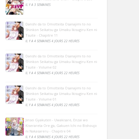
IL Y A 3 SEMAINES
Danshi da to Omotteita Osanajimi to no
Shinkon Seikatsu ga Umaku Ikisugiru Ken ni
Tsuite - Chapitre 11
IL Y A 4 SEMAINES 4 JOURS 22 HEURES
Danshi da to Omotteita Osanajimi to no
Shinkon Seikatsu ga Umaku Ikisugiru Ken ni
Tsuite - Volume 02
IL Y A 4 SEMAINES 4 JOURS 22 HEURES
Danshi da to Omotteita Osanajimi to no
Shinkon Seikatsu ga Umaku Ikisugiru Ken ni
Tsuite - Volume 01
IL Y A 4 SEMAINES 4 JOURS 22 HEURES
Jinsei Gyakuten - Uwakisare, Enzai wo
Kiserareta Ore ga, Gakuen Ichi no Bishoujo
ni Nakasareru - Chapitre 04
IL Y A 4 SEMAINES 4 JOURS 22 HEURES