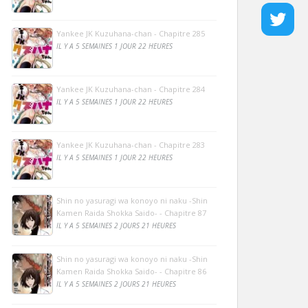
Yankee JK Kuzuhana-chan - Chapitre 285
IL Y A 5 SEMAINES 1 JOUR 22 HEURES
Yankee JK Kuzuhana-chan - Chapitre 284
IL Y A 5 SEMAINES 1 JOUR 22 HEURES
Yankee JK Kuzuhana-chan - Chapitre 283
IL Y A 5 SEMAINES 1 JOUR 22 HEURES
Shin no yasuragi wa konoyo ni naku -Shin
Kamen Raida Shokka Saido- - Chapitre 87
IL Y A 5 SEMAINES 2 JOURS 21 HEURES
Shin no yasuragi wa konoyo ni naku -Shin
Kamen Raida Shokka Saido- - Chapitre 86
IL Y A 5 SEMAINES 2 JOURS 21 HEURES