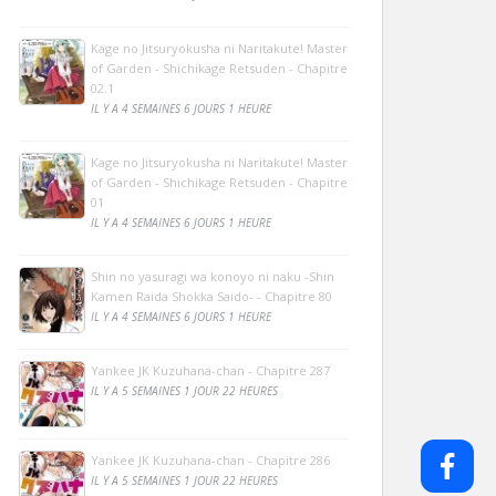
Kage no Jitsuryokusha ni Naritakute! Master
of Garden - Shichikage Retsuden - Chapitre
02.1
IL Y A 4 SEMAINES 6 JOURS 1 HEURE
Kage no Jitsuryokusha ni Naritakute! Master
of Garden - Shichikage Retsuden - Chapitre
01
IL Y A 4 SEMAINES 6 JOURS 1 HEURE
Shin no yasuragi wa konoyo ni naku -Shin
Kamen Raida Shokka Saido- - Chapitre 80
IL Y A 4 SEMAINES 6 JOURS 1 HEURE
Yankee JK Kuzuhana-chan - Chapitre 287
IL Y A 5 SEMAINES 1 JOUR 22 HEURES
Yankee JK Kuzuhana-chan - Chapitre 286
IL Y A 5 SEMAINES 1 JOUR 22 HEURES