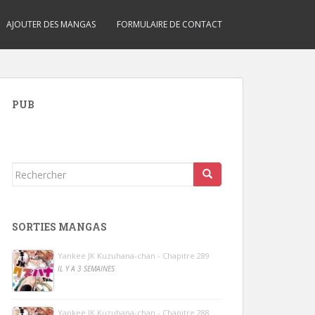
AJOUTER DES MANGAS
FORMULAIRE DE CONTACT
PUB
Rechercher...
SORTIES MANGAS
Yankee JK Kuzuhana-chan - Chapitre 289
IL Y A 3 SEMAINES
Yankee JK Kuzuhana-chan - Chapitre 288