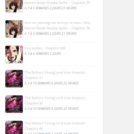
Kamen Raida Shokka Saido- - Chapitre 79
IL Y A 5 SEMAINES 2 JOURS 21 HEURES
Shin no yasuragi wa konoyo ni naku -Shin
Kamen Raida Shokka Saido- - Chapitre 78
IL Y A 5 SEMAINES 2 JOURS 21 HEURES
Iron Ladies - Chapitre 338
IL Y A 6 SEMAINES 3 JOURS
The Reborn Young Lord is an Assassin -
Chapitre 51
IL Y A 10 SEMAINES 6 JOURS 22 HEURES
The Reborn Young Lord is an Assassin -
Chapitre 50
IL Y A 10 SEMAINES 6 JOURS 22 HEURES
The Reborn Young Lord is an Assassin -
Chapitre 49