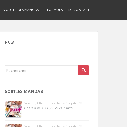
AJOUTER DES MANGAS
FORMULAIRE DE CONTACT
PUB
Rechercher...
SORTIES MANGAS
Yankee JK Kuzuhana-chan - Chapitre 289
IL Y A 2 SEMAINES 6 JOURS 23 HEURES
Yankee JK Kuzuhana-chan - Chapitre 288