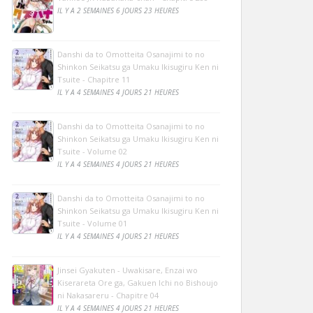
IL Y A 2 SEMAINES 6 JOURS 23 HEURES
Danshi da to Omotteita Osanajimi to no
Shinkon Seikatsu ga Umaku Ikisugiru Ken ni
Tsuite - Chapitre 11
IL Y A 4 SEMAINES 4 JOURS 21 HEURES
Danshi da to Omotteita Osanajimi to no
Shinkon Seikatsu ga Umaku Ikisugiru Ken ni
Tsuite - Volume 02
IL Y A 4 SEMAINES 4 JOURS 21 HEURES
Danshi da to Omotteita Osanajimi to no
Shinkon Seikatsu ga Umaku Ikisugiru Ken ni
Tsuite - Volume 01
IL Y A 4 SEMAINES 4 JOURS 21 HEURES
Jinsei Gyakuten - Uwakisare, Enzai wo
Kiserareta Ore ga, Gakuen Ichi no Bishoujo
ni Nakasareru - Chapitre 04
IL Y A 4 SEMAINES 4 JOURS 21 HEURES