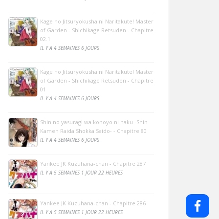
Kage no Jitsuryokusha ni Naritakute! Master
of Garden - Shichikage Retsuden - Chapitre
02.1
IL Y A 4 SEMAINES 6 JOURS
Kage no Jitsuryokusha ni Naritakute! Master
of Garden - Shichikage Retsuden - Chapitre
01
IL Y A 4 SEMAINES 6 JOURS
Shin no yasuragi wa konoyo ni naku -Shin
Kamen Raida Shokka Saido- - Chapitre 80
IL Y A 4 SEMAINES 6 JOURS
Yankee JK Kuzuhana-chan - Chapitre 287
IL Y A 5 SEMAINES 1 JOUR 22 HEURES
Yankee JK Kuzuhana-chan - Chapitre 286
IL Y A 5 SEMAINES 1 JOUR 22 HEURES