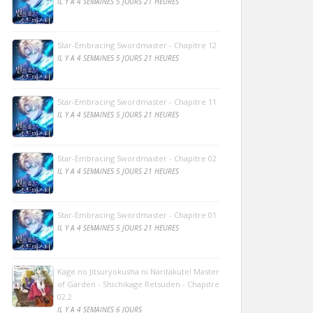
IL Y A 4 SEMAINES 5 JOURS 21 HEURES
Star-Embracing Swordmaster - Chapitre 12
IL Y A 4 SEMAINES 5 JOURS 21 HEURES
Star-Embracing Swordmaster - Chapitre 11
IL Y A 4 SEMAINES 5 JOURS 21 HEURES
Star-Embracing Swordmaster - Chapitre 02
IL Y A 4 SEMAINES 5 JOURS 21 HEURES
Star-Embracing Swordmaster - Chapitre 01
IL Y A 4 SEMAINES 5 JOURS 21 HEURES
Kage no Jitsuryokusha ni Naritakute! Master
of Garden - Shichikage Retsuden - Chapitre
02.2
IL Y A 4 SEMAINES 6 JOURS