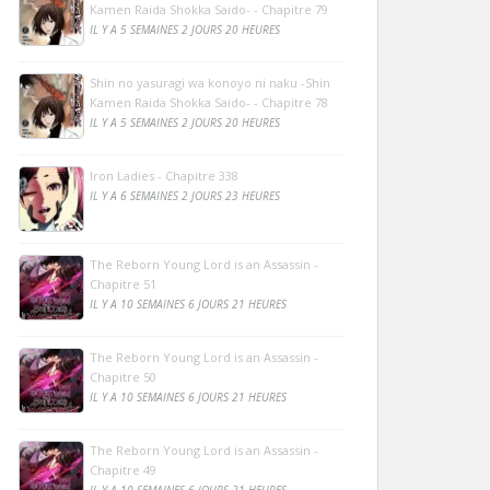
Kamen Raida Shokka Saido- - Chapitre 79
IL Y A 5 SEMAINES 2 JOURS 20 HEURES
Shin no yasuragi wa konoyo ni naku -Shin
Kamen Raida Shokka Saido- - Chapitre 78
IL Y A 5 SEMAINES 2 JOURS 20 HEURES
Iron Ladies - Chapitre 338
IL Y A 6 SEMAINES 2 JOURS 23 HEURES
The Reborn Young Lord is an Assassin -
Chapitre 51
IL Y A 10 SEMAINES 6 JOURS 21 HEURES
The Reborn Young Lord is an Assassin -
Chapitre 50
IL Y A 10 SEMAINES 6 JOURS 21 HEURES
The Reborn Young Lord is an Assassin -
Chapitre 49