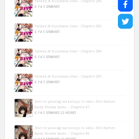
Yankee JK Kuzuhana-chan - Chapitre 286
IL Y A 5 SEMAINES
Yankee JK Kuzuhana-chan - Chapitre 285
IL Y A 5 SEMAINES
Yankee JK Kuzuhana-chan - Chapitre 284
IL Y A 5 SEMAINES
Yankee JK Kuzuhana-chan - Chapitre 283
IL Y A 5 SEMAINES
Shin no yasuragi wa konoyo ni naku -Shin Kamen
Raida Shokka Saido- - Chapitre 87
IL Y A 5 SEMAINES 22 HEURES
Shin no yasuragi wa konoyo ni naku -Shin Kamen
Raida Shokka Saido- - Chapitre 86