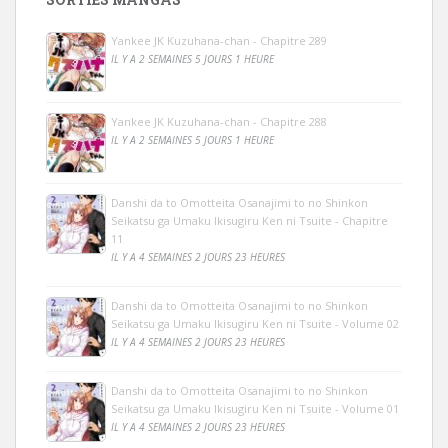
Yankee JK Kuzuhana-chan - Chapitre 289
IL Y A 2 SEMAINES 5 JOURS 1 HEURE
Yankee JK Kuzuhana-chan - Chapitre 288
IL Y A 2 SEMAINES 5 JOURS 1 HEURE
Danshi da to Omotteita Osanajimi to no Shinkon
Seikatsu ga Umaku Ikisugiru Ken ni Tsuite - Chapitre
11
IL Y A 4 SEMAINES 2 JOURS 23 HEURES
Danshi da to Omotteita Osanajimi to no Shinkon
Seikatsu ga Umaku Ikisugiru Ken ni Tsuite - Volume 02
IL Y A 4 SEMAINES 2 JOURS 23 HEURES
Danshi da to Omotteita Osanajimi to no Shinkon
Seikatsu ga Umaku Ikisugiru Ken ni Tsuite - Volume 01
IL Y A 4 SEMAINES 2 JOURS 23 HEURES