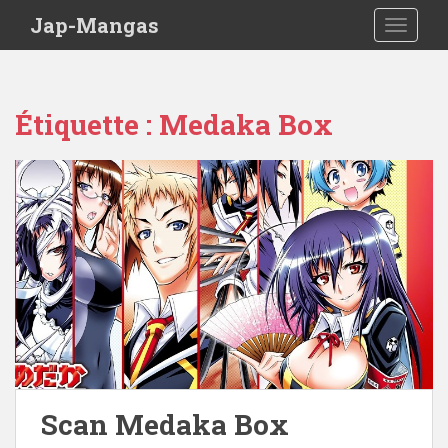
Skip to main content
Jap-Mangas
TOGGLE
Étiquette :
Medaka Box
Scan Medaka Box