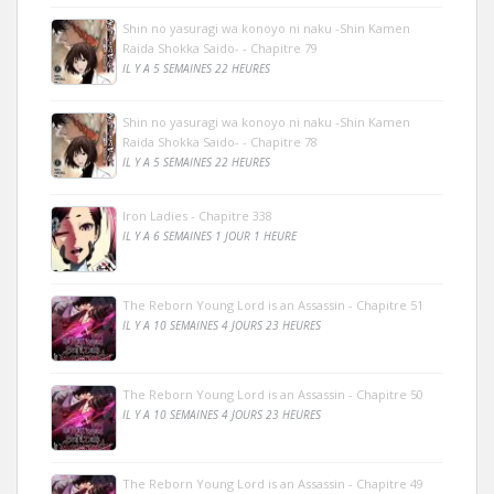
Shin no yasuragi wa konoyo ni naku -Shin Kamen
Raida Shokka Saido- - Chapitre 79
IL Y A 5 SEMAINES 22 HEURES
Shin no yasuragi wa konoyo ni naku -Shin Kamen
Raida Shokka Saido- - Chapitre 78
IL Y A 5 SEMAINES 22 HEURES
Iron Ladies - Chapitre 338
IL Y A 6 SEMAINES 1 JOUR 1 HEURE
The Reborn Young Lord is an Assassin - Chapitre 51
IL Y A 10 SEMAINES 4 JOURS 23 HEURES
The Reborn Young Lord is an Assassin - Chapitre 50
IL Y A 10 SEMAINES 4 JOURS 23 HEURES
The Reborn Young Lord is an Assassin - Chapitre 49