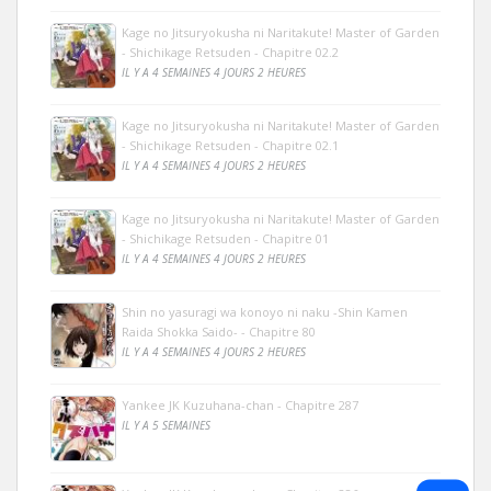
Kage no Jitsuryokusha ni Naritakute! Master of Garden
- Shichikage Retsuden - Chapitre 02.2
IL Y A 4 SEMAINES 4 JOURS 2 HEURES
Kage no Jitsuryokusha ni Naritakute! Master of Garden
- Shichikage Retsuden - Chapitre 02.1
IL Y A 4 SEMAINES 4 JOURS 2 HEURES
Kage no Jitsuryokusha ni Naritakute! Master of Garden
- Shichikage Retsuden - Chapitre 01
IL Y A 4 SEMAINES 4 JOURS 2 HEURES
Shin no yasuragi wa konoyo ni naku -Shin Kamen
Raida Shokka Saido- - Chapitre 80
IL Y A 4 SEMAINES 4 JOURS 2 HEURES
Yankee JK Kuzuhana-chan - Chapitre 287
IL Y A 5 SEMAINES