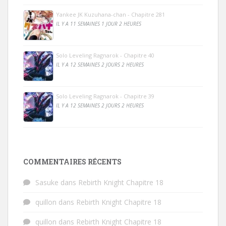
Yankee JK Kuzuhana-chan - Chapitre 281
IL Y A 11 SEMAINES 1 JOUR 2 HEURES
Solo Leveling Ragnarok - Chapitre 40
IL Y A 12 SEMAINES 2 JOURS 2 HEURES
Solo Leveling Ragnarok - Chapitre 39
IL Y A 12 SEMAINES 2 JOURS 2 HEURES
COMMENTAIRES RÉCENTS
Sasuke
dans
Rebirth Knight Chapitre 18
quillon
dans
Rebirth Knight Chapitre 18
quillon
dans
Rebirth Knight Chapitre 18