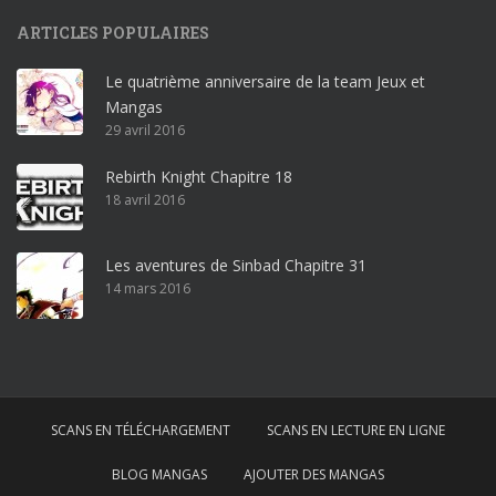
p
ARTICLES POPULAIRES
r
o
Le quatrième anniversaire de la team Jeux et
o
Mangas
ff
29 avril 2016
i
c
Rebirth Knight Chapitre 18
e
18 avril 2016
3
6
5
Les aventures de Sinbad Chapitre 31
p
14 mars 2016
r
o
w
i
n
SCANS EN TÉLÉCHARGEMENT
SCANS EN LECTURE EN LIGNE
d
o
BLOG MANGAS
AJOUTER DES MANGAS
w