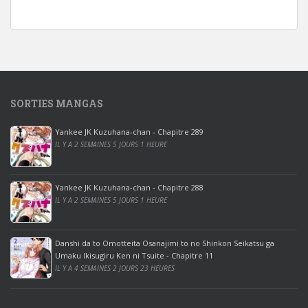
n
d
o
w
s
1
SORTIES MANGAS
0
p
Yankee JK Kuzuhana-chan - Chapitre 289
r
IL Y A 2 SEMAINES 5 JOURS 1 HEURE
o
o
ff
Yankee JK Kuzuhana-chan - Chapitre 288
IL Y A 2 SEMAINES 5 JOURS 1 HEURE
i
c
e
Danshi da to Omotteita Osanajimi to no Shinkon Seikatsu ga
2
Umaku Ikisugiru Ken ni Tsuite - Chapitre 11
0
IL Y A 4 SEMAINES 2 JOURS 23 HEURES
1
9