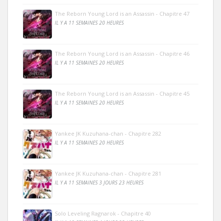
The Reborn Young Lord is an Assassin - Chapitre 47
IL Y A 11 SEMAINES 20 HEURES
The Reborn Young Lord is an Assassin - Chapitre 46
IL Y A 11 SEMAINES 20 HEURES
The Reborn Young Lord is an Assassin - Chapitre 45
IL Y A 11 SEMAINES 20 HEURES
Yankee JK Kuzuhana-chan - Chapitre 282
IL Y A 11 SEMAINES 20 HEURES
Yankee JK Kuzuhana-chan - Chapitre 281
IL Y A 11 SEMAINES 3 JOURS 23 HEURES
Solo Leveling Ragnarok - Chapitre 40