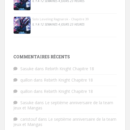
IL Y A 12 SEMAINES 4 JOURS 23 HEURES
Solo Leveling Ragnarok - Chapitre 39
IL Y A 12 SEMAINES 4 JOURS 23 HEURES
COMMENTAIRES RÉCENTS
Sasuke
dans
Rebirth Knight Chapitre 18
quillon
dans
Rebirth Knight Chapitre 18
quillon
dans
Rebirth Knight Chapitre 18
Sasuke
dans
Le septième anniversaire de la team
Jeux et Mangas
caristouf
dans
Le septième anniversaire de la team
Jeux et Mangas