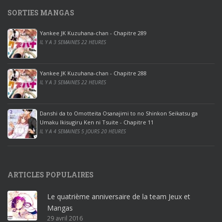
1
SORTIES MANGAS
0
p
Yankee JK Kuzuhana-chan - Chapitre 289
r
IL Y A 3 SEMAINES 22 HEURES
o
o
ff
Yankee JK Kuzuhana-chan - Chapitre 288
IL Y A 3 SEMAINES 22 HEURES
i
c
e
Danshi da to Omotteita Osanajimi to no Shinkon Seikatsu ga
2
Umaku Ikisugiru Ken ni Tsuite - Chapitre 11
0
IL Y A 4 SEMAINES 5 JOURS 20 HEURES
1
9
p
ARTICLES POPULAIRES
r
o
Le quatrième anniversaire de la team Jeux et
o
Mangas
ff
29 avril 2016
i