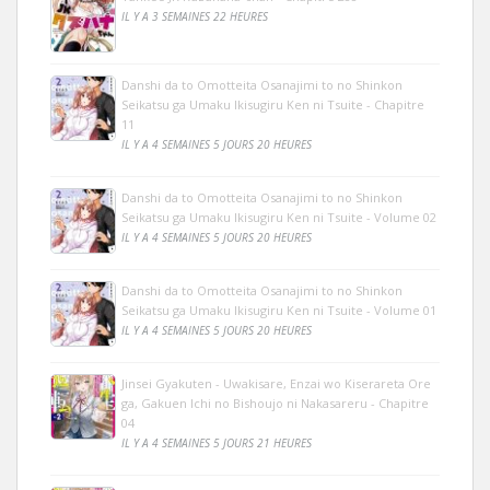
IL Y A 3 SEMAINES 22 HEURES
Danshi da to Omotteita Osanajimi to no Shinkon
Seikatsu ga Umaku Ikisugiru Ken ni Tsuite - Chapitre
11
IL Y A 4 SEMAINES 5 JOURS 20 HEURES
Danshi da to Omotteita Osanajimi to no Shinkon
Seikatsu ga Umaku Ikisugiru Ken ni Tsuite - Volume 02
IL Y A 4 SEMAINES 5 JOURS 20 HEURES
Danshi da to Omotteita Osanajimi to no Shinkon
Seikatsu ga Umaku Ikisugiru Ken ni Tsuite - Volume 01
IL Y A 4 SEMAINES 5 JOURS 20 HEURES
Jinsei Gyakuten - Uwakisare, Enzai wo Kiserareta Ore
ga, Gakuen Ichi no Bishoujo ni Nakasareru - Chapitre
04
IL Y A 4 SEMAINES 5 JOURS 21 HEURES