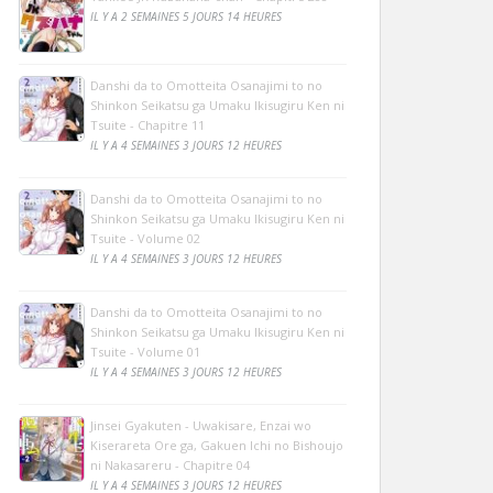
IL Y A 2 SEMAINES 5 JOURS 14 HEURES
Danshi da to Omotteita Osanajimi to no
Shinkon Seikatsu ga Umaku Ikisugiru Ken ni
Tsuite - Chapitre 11
IL Y A 4 SEMAINES 3 JOURS 12 HEURES
Danshi da to Omotteita Osanajimi to no
Shinkon Seikatsu ga Umaku Ikisugiru Ken ni
Tsuite - Volume 02
IL Y A 4 SEMAINES 3 JOURS 12 HEURES
Danshi da to Omotteita Osanajimi to no
Shinkon Seikatsu ga Umaku Ikisugiru Ken ni
Tsuite - Volume 01
IL Y A 4 SEMAINES 3 JOURS 12 HEURES
Jinsei Gyakuten - Uwakisare, Enzai wo
Kiserareta Ore ga, Gakuen Ichi no Bishoujo
ni Nakasareru - Chapitre 04
IL Y A 4 SEMAINES 3 JOURS 12 HEURES