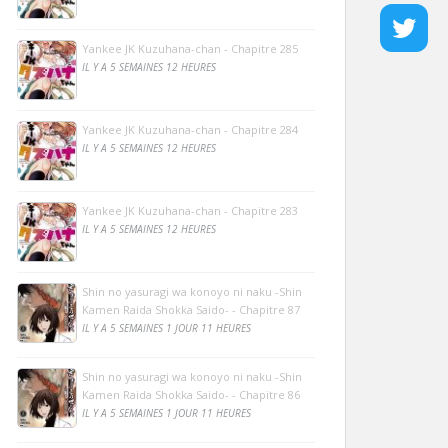
Yankee JK Kuzuhana-chan - Chapitre 285
IL Y A 5 SEMAINES 12 HEURES
Yankee JK Kuzuhana-chan - Chapitre 284
IL Y A 5 SEMAINES 12 HEURES
Yankee JK Kuzuhana-chan - Chapitre 283
IL Y A 5 SEMAINES 12 HEURES
Shin no yasuragi wa konoyo ni naku -Shin
Kamen Raida Shokka Saido- - Chapitre 87
IL Y A 5 SEMAINES 1 JOUR 11 HEURES
Shin no yasuragi wa konoyo ni naku -Shin
Kamen Raida Shokka Saido- - Chapitre 86
IL Y A 5 SEMAINES 1 JOUR 11 HEURES