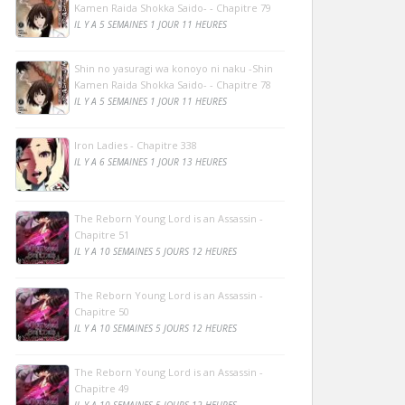
Kamen Raida Shokka Saido- - Chapitre 79
IL Y A 5 SEMAINES 1 JOUR 11 HEURES
Shin no yasuragi wa konoyo ni naku -Shin
Kamen Raida Shokka Saido- - Chapitre 78
IL Y A 5 SEMAINES 1 JOUR 11 HEURES
Iron Ladies - Chapitre 338
IL Y A 6 SEMAINES 1 JOUR 13 HEURES
The Reborn Young Lord is an Assassin -
Chapitre 51
IL Y A 10 SEMAINES 5 JOURS 12 HEURES
The Reborn Young Lord is an Assassin -
Chapitre 50
IL Y A 10 SEMAINES 5 JOURS 12 HEURES
The Reborn Young Lord is an Assassin -
Chapitre 49