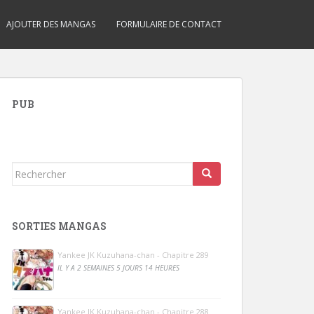
AJOUTER DES MANGAS
FORMULAIRE DE CONTACT
PUB
Rechercher...
SORTIES MANGAS
Yankee JK Kuzuhana-chan - Chapitre 289
IL Y A 2 SEMAINES 5 JOURS 14 HEURES
Yankee JK Kuzuhana-chan - Chapitre 288