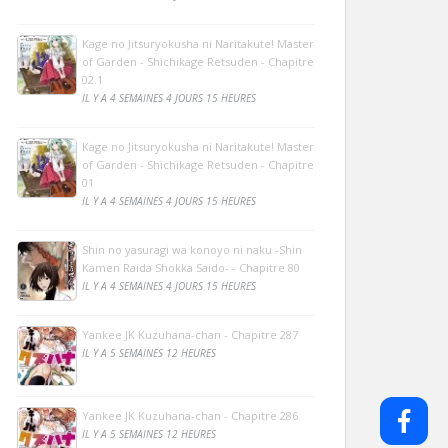
Kage no Jitsuryokusha ni Naritakute! Master
of Garden - Shichikage Retsuden - Chapitre
02.1
IL Y A 4 SEMAINES 4 JOURS 15 HEURES
Kage no Jitsuryokusha ni Naritakute! Master
of Garden - Shichikage Retsuden - Chapitre
01
IL Y A 4 SEMAINES 4 JOURS 15 HEURES
Shin no yasuragi wa konoyo ni naku -Shin
Kamen Raida Shokka Saido- - Chapitre 80
IL Y A 4 SEMAINES 4 JOURS 15 HEURES
Yankee JK Kuzuhana-chan - Chapitre 287
IL Y A 5 SEMAINES 12 HEURES
Yankee JK Kuzuhana-chan - Chapitre 286
IL Y A 5 SEMAINES 12 HEURES