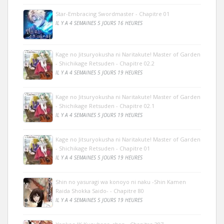
Star-Embracing Swordmaster - Chapitre 01
IL Y A 4 SEMAINES 5 JOURS 16 HEURES
Kage no Jitsuryokusha ni Naritakute! Master of Garden
- Shichikage Retsuden - Chapitre 02.2
IL Y A 4 SEMAINES 5 JOURS 19 HEURES
Kage no Jitsuryokusha ni Naritakute! Master of Garden
- Shichikage Retsuden - Chapitre 02.1
IL Y A 4 SEMAINES 5 JOURS 19 HEURES
Kage no Jitsuryokusha ni Naritakute! Master of Garden
- Shichikage Retsuden - Chapitre 01
IL Y A 4 SEMAINES 5 JOURS 19 HEURES
Shin no yasuragi wa konoyo ni naku -Shin Kamen
Raida Shokka Saido- - Chapitre 80
IL Y A 4 SEMAINES 5 JOURS 19 HEURES