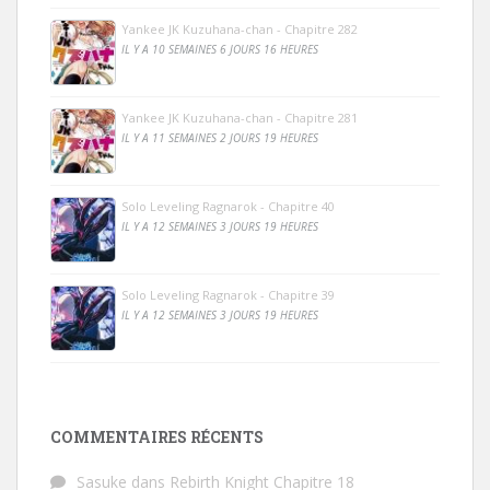
Yankee JK Kuzuhana-chan - Chapitre 282
IL Y A 10 SEMAINES 6 JOURS 16 HEURES
Yankee JK Kuzuhana-chan - Chapitre 281
IL Y A 11 SEMAINES 2 JOURS 19 HEURES
Solo Leveling Ragnarok - Chapitre 40
IL Y A 12 SEMAINES 3 JOURS 19 HEURES
Solo Leveling Ragnarok - Chapitre 39
IL Y A 12 SEMAINES 3 JOURS 19 HEURES
COMMENTAIRES RÉCENTS
Sasuke
dans
Rebirth Knight Chapitre 18