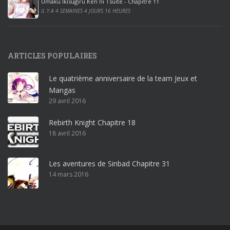
Umaku Ikisugiru Ken ni Tsuite - Chapitre 11
0
IL Y A 4 SEMAINES 4 JOURS 16 HEURES
1
9
p
ARTICLES POPULAIRES
r
o
Le quatrième anniversaire de la team Jeux et
o
Mangas
ff
29 avril 2016
i
c
Rebirth Knight Chapitre 18
e
18 avril 2016
3
6
5
Les aventures de Sinbad Chapitre 31
p
14 mars 2016
r
o
w
i