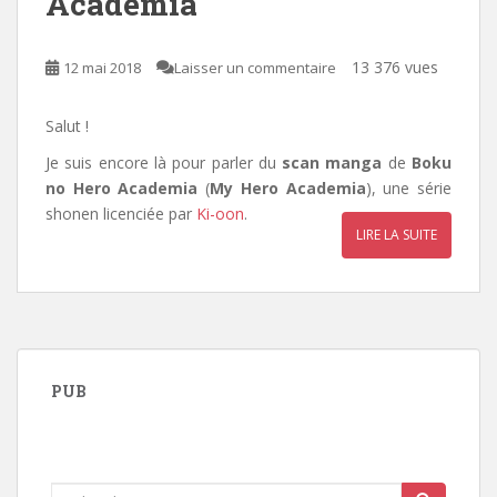
Academia
13 376 vues
12 mai 2018
Laisser un commentaire
Salut !
Je suis encore là pour parler du
scan manga
de
Boku
no Hero Academia
(
My Hero Academia
), une série
shonen licenciée par
Ki-oon
.
LIRE LA SUITE
PUB
Rechercher...