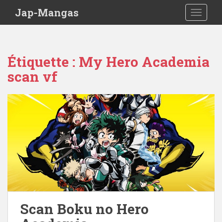
Skip to main content
Jap-Mangas
TOGGLE
Étiquette :
My Hero Academia
scan vf
Scan Boku no Hero