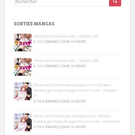
SORTIES MANGAS
Yankee JK Kuzuhana-chan - Chapitre 289
IL Y A 2 SEMAINES 6 JOURS 18 HEURES
Yankee JK Kuzuhana-chan - Chapitre 288
IL Y A 2 SEMAINES 6 JOURS 18 HEURES
Danshi da to Omotteita Osanajimi to no Shinkon
Seikatsu ga Umaku Ikisugiru Ken ni Tsuite - Chapitre
11
IL Y A 4 SEMAINES 4 JOURS 16 HEURES
Danshi da to Omotteita Osanajimi to no Shinkon
Seikatsu ga Umaku Ikisugiru Ken ni Tsuite - Volume 02
IL Y A 4 SEMAINES 4 JOURS 16 HEURES