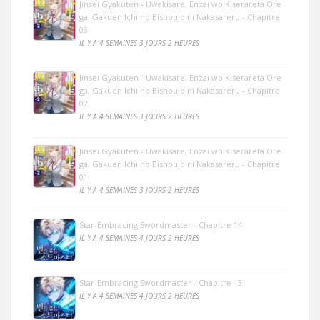
Jinsei Gyakuten - Uwakisare, Enzai wo Kiserareta Ore
ga, Gakuen Ichi no Bishoujo ni Nakasareru - Chapitre
03
IL Y A 4 SEMAINES 3 JOURS 2 HEURES
Jinsei Gyakuten - Uwakisare, Enzai wo Kiserareta Ore
ga, Gakuen Ichi no Bishoujo ni Nakasareru - Chapitre
02
IL Y A 4 SEMAINES 3 JOURS 2 HEURES
Jinsei Gyakuten - Uwakisare, Enzai wo Kiserareta Ore
ga, Gakuen Ichi no Bishoujo ni Nakasareru - Chapitre
01
IL Y A 4 SEMAINES 3 JOURS 2 HEURES
Star-Embracing Swordmaster - Chapitre 14
IL Y A 4 SEMAINES 4 JOURS 2 HEURES
Star-Embracing Swordmaster - Chapitre 13
IL Y A 4 SEMAINES 4 JOURS 2 HEURES