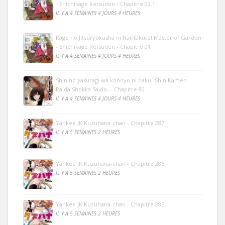
- Shichikage Retsuden - Chapitre 02.1
IL Y A 4 SEMAINES 4 JOURS 4 HEURES
Kage no Jitsuryokusha ni Naritakute! Master of Garden
- Shichikage Retsuden - Chapitre 01
IL Y A 4 SEMAINES 4 JOURS 4 HEURES
Shin no yasuragi wa konoyo ni naku -Shin Kamen
Raida Shokka Saido- - Chapitre 80
IL Y A 4 SEMAINES 4 JOURS 4 HEURES
Yankee JK Kuzuhana-chan - Chapitre 287
IL Y A 5 SEMAINES 2 HEURES
Yankee JK Kuzuhana-chan - Chapitre 286
IL Y A 5 SEMAINES 2 HEURES
Yankee JK Kuzuhana-chan - Chapitre 285
IL Y A 5 SEMAINES 2 HEURES