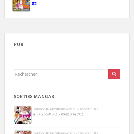
82
PUB
Rechercher...
SORTIES MANGAS
Yankee JK Kuzuhana-chan - Chapitre 289
IL Y A 2 SEMAINES 5 JOURS 3 HEURES
Yankee JK Kuzuhana-chan - Chapitre 288