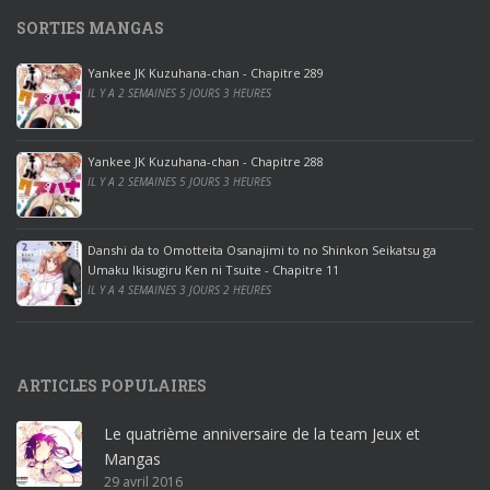
1
SORTIES MANGAS
0
p
Yankee JK Kuzuhana-chan - Chapitre 289
r
IL Y A 2 SEMAINES 5 JOURS 3 HEURES
o
o
ff
Yankee JK Kuzuhana-chan - Chapitre 288
IL Y A 2 SEMAINES 5 JOURS 3 HEURES
i
c
e
Danshi da to Omotteita Osanajimi to no Shinkon Seikatsu ga
2
Umaku Ikisugiru Ken ni Tsuite - Chapitre 11
0
IL Y A 4 SEMAINES 3 JOURS 2 HEURES
1
9
p
ARTICLES POPULAIRES
r
o
Le quatrième anniversaire de la team Jeux et
o
Mangas
ff
29 avril 2016
i