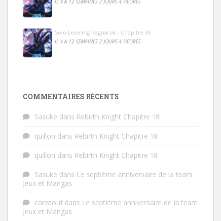
IL Y A 12 SEMAINES 2 JOURS 4 HEURES
Solo Leveling Ragnarok - Chapitre 39
IL Y A 12 SEMAINES 2 JOURS 4 HEURES
COMMENTAIRES RÉCENTS
Sasuke
dans
Rebirth Knight Chapitre 18
quillon
dans
Rebirth Knight Chapitre 18
quillon
dans
Rebirth Knight Chapitre 18
Sasuke
dans
Le septième anniversaire de la team
Jeux et Mangas
caristouf
dans
Le septième anniversaire de la team
Jeux et Mangas