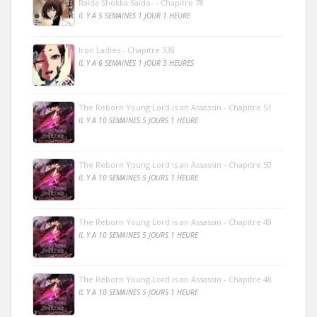
Raida Shokka Saido- - Chapitre 78
IL Y A 5 SEMAINES 1 JOUR 1 HEURE
Iron Ladies - Chapitre 338
IL Y A 6 SEMAINES 1 JOUR 3 HEURES
The Reborn Young Lord is an Assassin - Chapitre 51
IL Y A 10 SEMAINES 5 JOURS 1 HEURE
The Reborn Young Lord is an Assassin - Chapitre 50
IL Y A 10 SEMAINES 5 JOURS 1 HEURE
The Reborn Young Lord is an Assassin - Chapitre 49
IL Y A 10 SEMAINES 5 JOURS 1 HEURE
The Reborn Young Lord is an Assassin - Chapitre 48
IL Y A 10 SEMAINES 5 JOURS 1 HEURE