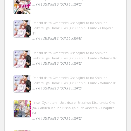
IL Y A 2 SEMAINES 5 JOURS 3 HEURES
Danshi da to Omotteita Osanajimi to no Shinkon
Seikatsu ga Umaku Ikisugiru Ken ni Tsuite - Chapitre
11
IL Y A 4 SEMAINES 3 JOURS 2 HEURES
Danshi da to Omotteita Osanajimi to no Shinkon
Seikatsu ga Umaku Ikisugiru Ken ni Tsuite - Volume 02
IL Y A 4 SEMAINES 3 JOURS 2 HEURES
Danshi da to Omotteita Osanajimi to no Shinkon
Seikatsu ga Umaku Ikisugiru Ken ni Tsuite - Volume 01
IL Y A 4 SEMAINES 3 JOURS 2 HEURES
Jinsei Gyakuten - Uwakisare, Enzai wo Kiserareta Ore
ga, Gakuen Ichi no Bishoujo ni Nakasareru - Chapitre
04
IL Y A 4 SEMAINES 3 JOURS 2 HEURES