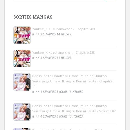
SORTIES MANGAS
Yankee JK Kuzuhana-chan - Chapitre 289
IL Y A 3 SEMAINES 14 HEURES
Yankee JK Kuzuhana-chan - Chapitre 288
IL Y A 3 SEMAINES 14 HEURES
Danshi da to Omotteita Osanajimi to no Shinkon
Seikatsu ga Umaku Ikisugiru Ken ni Tsuite - Chapitre
11
IL Y A 4 SEMAINES 5 JOURS 13 HEURES
Danshi da to Omotteita Osanajimi to no Shinkon
Seikatsu ga Umaku Ikisugiru Ken ni Tsuite - Volume 02
IL Y A 4 SEMAINES 5 JOURS 13 HEURES