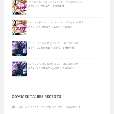
Yankee JK Kuzuhana-chan - Chapitre 282
IL Y A 11 SEMAINES 12 HEURES
Yankee JK Kuzuhana-chan - Chapitre 281
IL Y A 11 SEMAINES 3 JOURS 16 HEURES
Solo Leveling Ragnarok - Chapitre 40
IL Y A 12 SEMAINES 4 JOURS 16 HEURES
Solo Leveling Ragnarok - Chapitre 39
IL Y A 12 SEMAINES 4 JOURS 16 HEURES
COMMENTAIRES RÉCENTS
Sasuke
dans
Rebirth Knight Chapitre 18