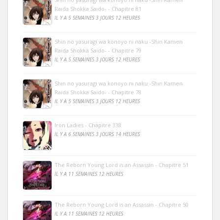
Raida Shokka Saido- - Chapitre 81
IL Y A 5 SEMAINES 3 JOURS 12 HEURES
Shin no yasuragi wa konoyo ni naku -Shin Kamen
Raida Shokka Saido- - Chapitre 79
IL Y A 5 SEMAINES 3 JOURS 12 HEURES
Shin no yasuragi wa konoyo ni naku -Shin Kamen
Raida Shokka Saido- - Chapitre 78
IL Y A 5 SEMAINES 3 JOURS 12 HEURES
Iron Ladies - Chapitre 338
IL Y A 6 SEMAINES 3 JOURS 14 HEURES
The Reborn Young Lord is an Assassin - Chapitre 51
IL Y A 11 SEMAINES 12 HEURES
The Reborn Young Lord is an Assassin - Chapitre 50
IL Y A 11 SEMAINES 12 HEURES