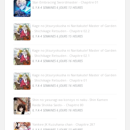
Star-Embracing Swordmaster - Chapitre 01
IL Y A 4 SEMAINES 6 JOURS 13 HEURES
Kage no Jitsuryokusha ni Naritakute! Master of Garden
- Shichikage Retsuden - Chapitre 02.2
IL Y A 4 SEMAINES 6 JOURS 15 HEURES
Kage no Jitsuryokusha ni Naritakute! Master of Garden
- Shichikage Retsuden - Chapitre 02.1
IL Y A 4 SEMAINES 6 JOURS 16 HEURES
Kage no Jitsuryokusha ni Naritakute! Master of Garden
- Shichikage Retsuden - Chapitre 01
IL Y A 4 SEMAINES 6 JOURS 16 HEURES
Shin no yasuragi wa konoyo ni naku -Shin Kamen
Raida Shokka Saido- - Chapitre 80
IL Y A 4 SEMAINES 6 JOURS 16 HEURES
Yankee JK Kuzuhana-chan - Chapitre 287
IL Y A 5 SEMAINES 2 JOURS 13 HEURES