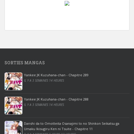
w
i
n
d
o
w
s
1
SORTIES MANGAS
0
p
Yankee JK Kuzuhana-chan - Chapitre 289
r
IL Y A 3 SEMAINES 14 HEURES
o
o
ff
Yankee JK Kuzuhana-chan - Chapitre 288
IL Y A 3 SEMAINES 14 HEURES
i
c
e
Danshi da to Omotteita Osanajimi to no Shinkon Seikatsu ga
2
Umaku Ikisugiru Ken ni Tsuite - Chapitre 11
0