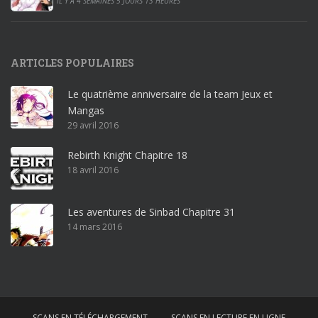
IL Y A 4 SEMAINES 5 JOURS 13 HEURES
1
9
p
ARTICLES POPULAIRES
r
o
Le quatrième anniversaire de la team Jeux et
o
Mangas
ff
29 avril 2016
i
c
Rebirth Knight Chapitre 18
e
18 avril 2016
3
6
5
Les aventures de Sinbad Chapitre 31
p
14 mars 2016
r
o
w
i
n
SCANS EN TÉLÉCHARGEMENT
SCANS EN LECTURE EN LIGNE