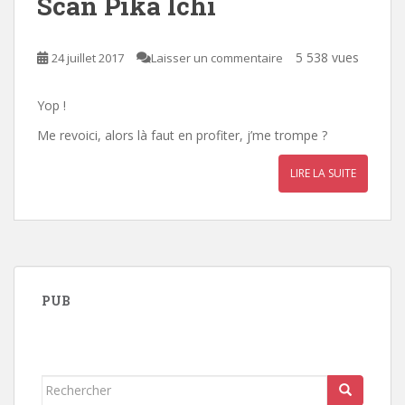
Scan Pika Ichi
5 538 vues
24 juillet 2017
Laisser un commentaire
Yop !
Me revoici, alors là faut en profiter, j’me trompe ?
LIRE LA SUITE
PUB
Rechercher...