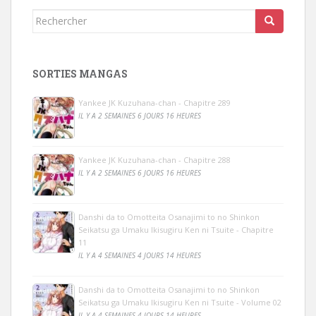
Rechercher...
SORTIES MANGAS
Yankee JK Kuzuhana-chan - Chapitre 289
IL Y A 2 SEMAINES 6 JOURS 16 HEURES
Yankee JK Kuzuhana-chan - Chapitre 288
IL Y A 2 SEMAINES 6 JOURS 16 HEURES
Danshi da to Omotteita Osanajimi to no Shinkon
Seikatsu ga Umaku Ikisugiru Ken ni Tsuite - Chapitre
11
IL Y A 4 SEMAINES 4 JOURS 14 HEURES
Danshi da to Omotteita Osanajimi to no Shinkon
Seikatsu ga Umaku Ikisugiru Ken ni Tsuite - Volume 02
IL Y A 4 SEMAINES 4 JOURS 14 HEURES