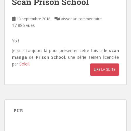
Scan Prison School
13 septembre 2018
Laisser un commentaire
17 886 vues
Yo !
Je suis toujours là pour présenter cette fois-ci le
scan
manga
de
Prison School
, une série seinen licenciée
par
Soleil
.
LIRE LA SUITE
PUB