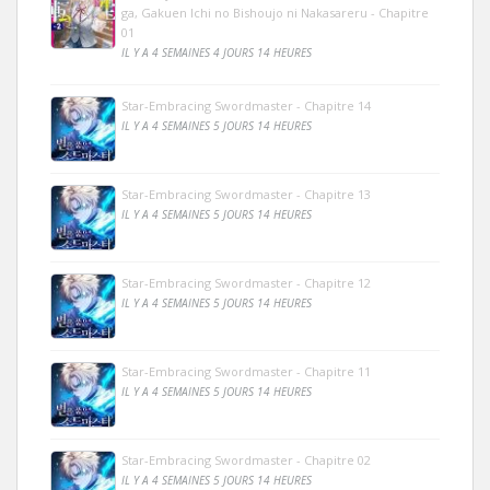
ga, Gakuen Ichi no Bishoujo ni Nakasareru - Chapitre
01
IL Y A 4 SEMAINES 4 JOURS 14 HEURES
Star-Embracing Swordmaster - Chapitre 14
IL Y A 4 SEMAINES 5 JOURS 14 HEURES
Star-Embracing Swordmaster - Chapitre 13
IL Y A 4 SEMAINES 5 JOURS 14 HEURES
Star-Embracing Swordmaster - Chapitre 12
IL Y A 4 SEMAINES 5 JOURS 14 HEURES
Star-Embracing Swordmaster - Chapitre 11
IL Y A 4 SEMAINES 5 JOURS 14 HEURES
Star-Embracing Swordmaster - Chapitre 02
IL Y A 4 SEMAINES 5 JOURS 14 HEURES