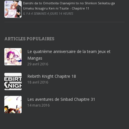
Danshi da to Omotteita Osanajimi to no Shinkon Seikatsu ga
2
Umaku Ikisugiru Ken ni Tsuite - Chapitre 11
0
IL Y A 4 SEMAINES 4 JOURS 14 HEURES
1
9
p
ARTICLES POPULAIRES
r
o
Le quatrième anniversaire de la team Jeux et
o
Mangas
ff
29 avril 2016
i
c
Rebirth Knight Chapitre 18
e
18 avril 2016
3
6
5
Les aventures de Sinbad Chapitre 31
p
14 mars 2016
r
o
w