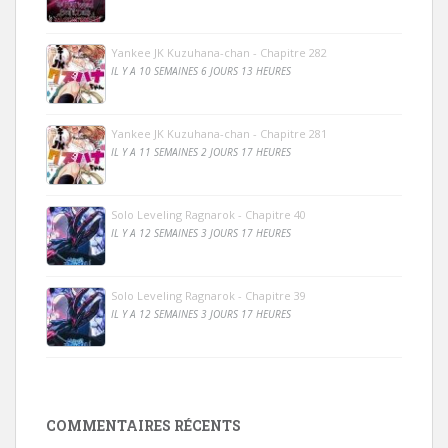
Yankee JK Kuzuhana-chan - Chapitre 282
IL Y A 10 SEMAINES 6 JOURS 13 HEURES
Yankee JK Kuzuhana-chan - Chapitre 281
IL Y A 11 SEMAINES 2 JOURS 17 HEURES
Solo Leveling Ragnarok - Chapitre 40
IL Y A 12 SEMAINES 3 JOURS 17 HEURES
Solo Leveling Ragnarok - Chapitre 39
IL Y A 12 SEMAINES 3 JOURS 17 HEURES
COMMENTAIRES RÉCENTS