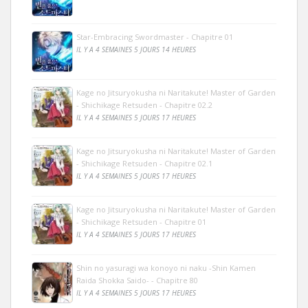
Star-Embracing Swordmaster - Chapitre 01
IL Y A 4 SEMAINES 5 JOURS 14 HEURES
Kage no Jitsuryokusha ni Naritakute! Master of Garden
- Shichikage Retsuden - Chapitre 02.2
IL Y A 4 SEMAINES 5 JOURS 17 HEURES
Kage no Jitsuryokusha ni Naritakute! Master of Garden
- Shichikage Retsuden - Chapitre 02.1
IL Y A 4 SEMAINES 5 JOURS 17 HEURES
Kage no Jitsuryokusha ni Naritakute! Master of Garden
- Shichikage Retsuden - Chapitre 01
IL Y A 4 SEMAINES 5 JOURS 17 HEURES
Shin no yasuragi wa konoyo ni naku -Shin Kamen
Raida Shokka Saido- - Chapitre 80
IL Y A 4 SEMAINES 5 JOURS 17 HEURES