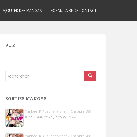
AJOUTER DES MANGAS
FORMULAIRE DE CONTACT
PUB
Rechercher...
SORTIES MANGAS
Yankee JK Kuzuhana-chan - Chapitre 289
IL Y A 2 SEMAINES 4 JOURS 21 HEURES
Yankee JK Kuzuhana-chan - Chapitre 288