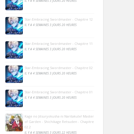
IL Y A 4 SEMAINES 3 JOURS 20 HEURES
Star-Embracing Swordmaster - Chapitre 12
IL Y A 4 SEMAINES 3 JOURS 20 HEURES
Star-Embracing Swordmaster - Chapitre 11
IL Y A 4 SEMAINES 3 JOURS 20 HEURES
Star-Embracing Swordmaster - Chapitre 02
IL Y A 4 SEMAINES 3 JOURS 20 HEURES
Star-Embracing Swordmaster - Chapitre 01
IL Y A 4 SEMAINES 3 JOURS 20 HEURES
Kage no Jitsuryokusha ni Naritakute! Master
of Garden - Shichikage Retsuden - Chapitre
02.2
IL Y A 4 SEMAINES 3 JOURS 22 HEURES