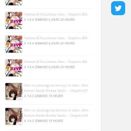
Yankee JK Kuzuhana-chan - Chapitre 285
IL Y A 4 SEMAINES 6 JOURS 20 HEURES
Yankee JK Kuzuhana-chan - Chapitre 284
IL Y A 4 SEMAINES 6 JOURS 20 HEURES
Yankee JK Kuzuhana-chan - Chapitre 283
IL Y A 4 SEMAINES 6 JOURS 20 HEURES
Shin no yasuragi wa konoyo ni naku -Shin
Kamen Raida Shokka Saido- - Chapitre 87
IL Y A 5 SEMAINES 19 HEURES
Shin no yasuragi wa konoyo ni naku -Shin
Kamen Raida Shokka Saido- - Chapitre 86
IL Y A 5 SEMAINES 19 HEURES