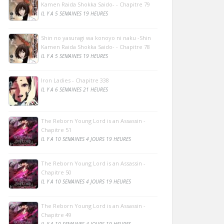
Kamen Raida Shokka Saido- - Chapitre 79
IL Y A 5 SEMAINES 19 HEURES
Shin no yasuragi wa konoyo ni naku -Shin
Kamen Raida Shokka Saido- - Chapitre 78
IL Y A 5 SEMAINES 19 HEURES
Iron Ladies - Chapitre 338
IL Y A 6 SEMAINES 21 HEURES
The Reborn Young Lord is an Assassin -
Chapitre 51
IL Y A 10 SEMAINES 4 JOURS 19 HEURES
The Reborn Young Lord is an Assassin -
Chapitre 50
IL Y A 10 SEMAINES 4 JOURS 19 HEURES
The Reborn Young Lord is an Assassin -
Chapitre 49