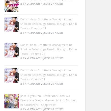
IL Y A 2 SEMAINES 4 JOURS 21 HEURES
Danshi da to Omotteita Osanajimi to no
Shinkon Seikatsu ga Umaku Ikisugiru Ken ni
Tsuite - Chapitre 11
IL Y A 4 SEMAINES 2 JOURS 20 HEURES
Danshi da to Omotteita Osanajimi to no
Shinkon Seikatsu ga Umaku Ikisugiru Ken ni
Tsuite - Volume 02
IL Y A 4 SEMAINES 2 JOURS 20 HEURES
Danshi da to Omotteita Osanajimi to no
Shinkon Seikatsu ga Umaku Ikisugiru Ken ni
Tsuite - Volume 01
IL Y A 4 SEMAINES 2 JOURS 20 HEURES
Jinsei Gyakuten - Uwakisare, Enzai wo
Kiserareta Ore ga, Gakuen Ichi no Bishoujo
ni Nakasareru - Chapitre 04
IL Y A 4 SEMAINES 2 JOURS 20 HEURES