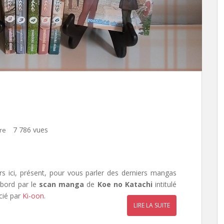
7 786 vues
re
urs ici, présent, pour vous parler des derniers mangas
abord par le
scan manga
de
Koe no Katachi
intitulé
cié par
Ki-oon
.
LIRE LA SUITE