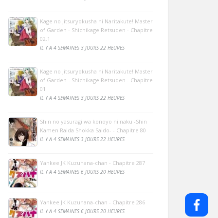
Kage no Jitsuryokusha ni Naritakute! Master
of Garden - Shichikage Retsuden - Chapitre
02.1
IL Y A 4 SEMAINES 3 JOURS 22 HEURES
Kage no Jitsuryokusha ni Naritakute! Master
of Garden - Shichikage Retsuden - Chapitre
01
IL Y A 4 SEMAINES 3 JOURS 22 HEURES
Shin no yasuragi wa konoyo ni naku -Shin
Kamen Raida Shokka Saido- - Chapitre 80
IL Y A 4 SEMAINES 3 JOURS 22 HEURES
Yankee JK Kuzuhana-chan - Chapitre 287
IL Y A 4 SEMAINES 6 JOURS 20 HEURES
Yankee JK Kuzuhana-chan - Chapitre 286
IL Y A 4 SEMAINES 6 JOURS 20 HEURES