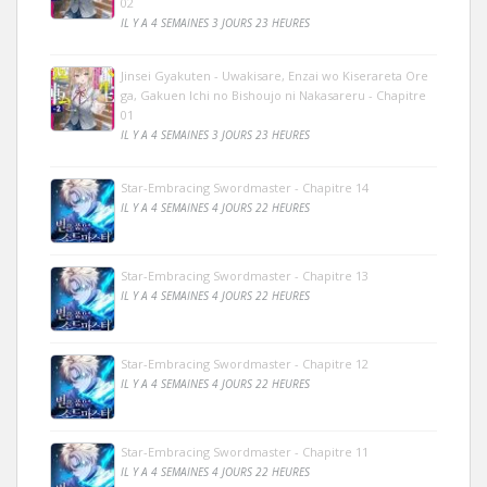
02
IL Y A 4 SEMAINES 3 JOURS 23 HEURES
Jinsei Gyakuten - Uwakisare, Enzai wo Kiserareta Ore
ga, Gakuen Ichi no Bishoujo ni Nakasareru - Chapitre
01
IL Y A 4 SEMAINES 3 JOURS 23 HEURES
Star-Embracing Swordmaster - Chapitre 14
IL Y A 4 SEMAINES 4 JOURS 22 HEURES
Star-Embracing Swordmaster - Chapitre 13
IL Y A 4 SEMAINES 4 JOURS 22 HEURES
Star-Embracing Swordmaster - Chapitre 12
IL Y A 4 SEMAINES 4 JOURS 22 HEURES
Star-Embracing Swordmaster - Chapitre 11
IL Y A 4 SEMAINES 4 JOURS 22 HEURES