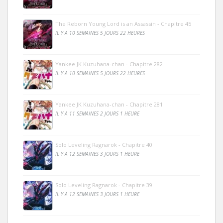
The Reborn Young Lord is an Assassin - Chapitre 45
IL Y A 10 SEMAINES 5 JOURS 22 HEURES
Yankee JK Kuzuhana-chan - Chapitre 282
IL Y A 10 SEMAINES 5 JOURS 22 HEURES
Yankee JK Kuzuhana-chan - Chapitre 281
IL Y A 11 SEMAINES 2 JOURS 1 HEURE
Solo Leveling Ragnarok - Chapitre 40
IL Y A 12 SEMAINES 3 JOURS 1 HEURE
Solo Leveling Ragnarok - Chapitre 39
IL Y A 12 SEMAINES 3 JOURS 1 HEURE