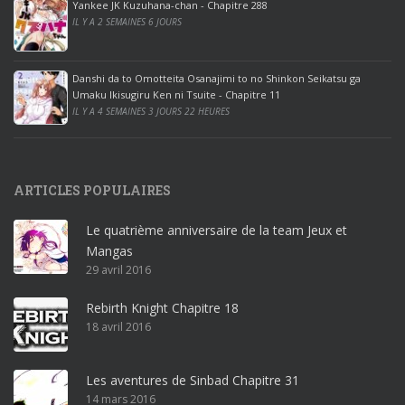
ff
Yankee JK Kuzuhana-chan - Chapitre 288
IL Y A 2 SEMAINES 6 JOURS
i
c
e
Danshi da to Omotteita Osanajimi to no Shinkon Seikatsu ga
2
Umaku Ikisugiru Ken ni Tsuite - Chapitre 11
0
IL Y A 4 SEMAINES 3 JOURS 22 HEURES
1
9
p
ARTICLES POPULAIRES
r
o
Le quatrième anniversaire de la team Jeux et
o
Mangas
ff
29 avril 2016
i
c
Rebirth Knight Chapitre 18
e
18 avril 2016
3
6
5
Les aventures de Sinbad Chapitre 31
p
14 mars 2016