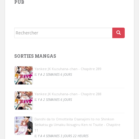
PUB
Rechercher...
SORTIES MANGAS
Yankee JK Kuzuhana-chan - Chapitre 289
IL Y A 2 SEMAINES 6 JOURS
Yankee JK Kuzuhana-chan - Chapitre 288
IL Y A 2 SEMAINES 6 JOURS
Danshi da to Omotteita Osanajimi to no Shinkon
Seikatsu ga Umaku Ikisugiru Ken ni Tsuite - Chapitre
11
IL Y A 4 SEMAINES 3 JOURS 22 HEURES