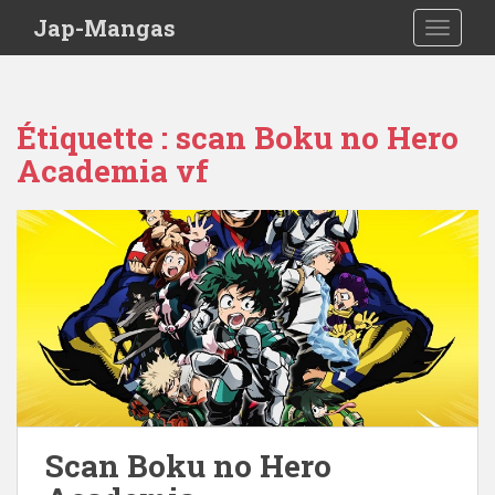
Skip to main content
Jap-Mangas
TOGGLE
Étiquette :
scan Boku no Hero
Academia vf
Scan Boku no Hero