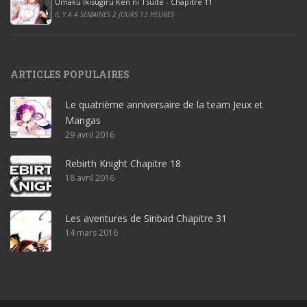
Umaku Ikisugiru Ken ni Tsuite - Chapitre 11
0
IL Y A 4 SEMAINES 2 JOURS 13 HEURES
1
9
p
ARTICLES POPULAIRES
r
o
Le quatrième anniversaire de la team Jeux et
o
Mangas
ff
29 avril 2016
i
c
Rebirth Knight Chapitre 18
e
18 avril 2016
3
6
5
Les aventures de Sinbad Chapitre 31
p
14 mars 2016
r
o
w
i