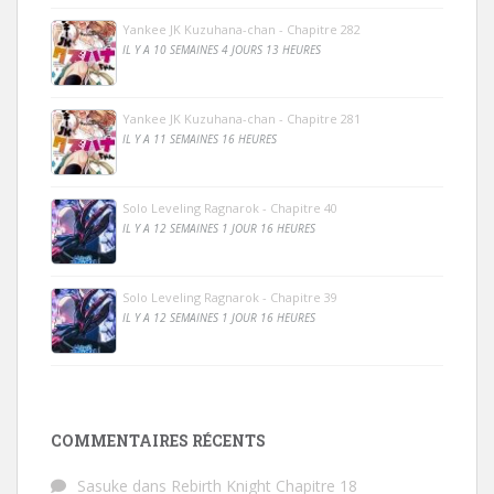
Yankee JK Kuzuhana-chan - Chapitre 282
IL Y A 10 SEMAINES 4 JOURS 13 HEURES
Yankee JK Kuzuhana-chan - Chapitre 281
IL Y A 11 SEMAINES 16 HEURES
Solo Leveling Ragnarok - Chapitre 40
IL Y A 12 SEMAINES 1 JOUR 16 HEURES
Solo Leveling Ragnarok - Chapitre 39
IL Y A 12 SEMAINES 1 JOUR 16 HEURES
COMMENTAIRES RÉCENTS
Sasuke
dans
Rebirth Knight Chapitre 18