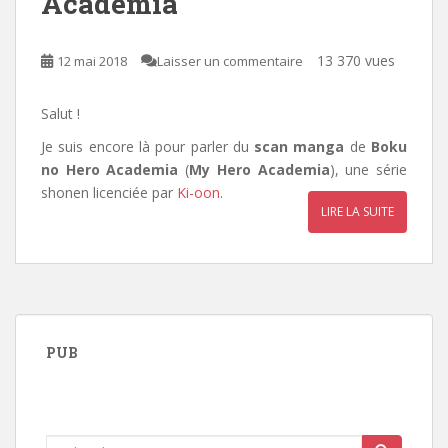
Academia
13 370 vues
12 mai 2018
Laisser un commentaire
Salut !
Je suis encore là pour parler du
scan manga
de
Boku
no Hero Academia
(
My Hero Academia
), une série
shonen licenciée par
Ki-oon
.
LIRE LA SUITE
PUB
Rechercher...