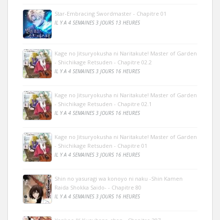
Star-Embracing Swordmaster - Chapitre 01
IL Y A 4 SEMAINES 3 JOURS 13 HEURES
Kage no Jitsuryokusha ni Naritakute! Master of Garden
- Shichikage Retsuden - Chapitre 02.2
IL Y A 4 SEMAINES 3 JOURS 16 HEURES
Kage no Jitsuryokusha ni Naritakute! Master of Garden
- Shichikage Retsuden - Chapitre 02.1
IL Y A 4 SEMAINES 3 JOURS 16 HEURES
Kage no Jitsuryokusha ni Naritakute! Master of Garden
- Shichikage Retsuden - Chapitre 01
IL Y A 4 SEMAINES 3 JOURS 16 HEURES
Shin no yasuragi wa konoyo ni naku -Shin Kamen
Raida Shokka Saido- - Chapitre 80
IL Y A 4 SEMAINES 3 JOURS 16 HEURES