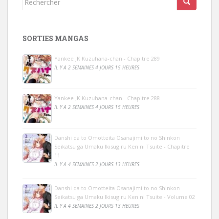
SORTIES MANGAS
Yankee JK Kuzuhana-chan - Chapitre 289
IL Y A 2 SEMAINES 4 JOURS 15 HEURES
Yankee JK Kuzuhana-chan - Chapitre 288
IL Y A 2 SEMAINES 4 JOURS 15 HEURES
Danshi da to Omotteita Osanajimi to no Shinkon
Seikatsu ga Umaku Ikisugiru Ken ni Tsuite - Chapitre
11
IL Y A 4 SEMAINES 2 JOURS 13 HEURES
Danshi da to Omotteita Osanajimi to no Shinkon
Seikatsu ga Umaku Ikisugiru Ken ni Tsuite - Volume 02
IL Y A 4 SEMAINES 2 JOURS 13 HEURES