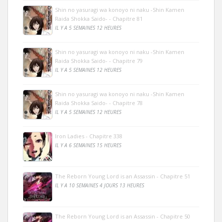
Shin no yasuragi wa konoyo ni naku -Shin Kamen
Raida Shokka Saido- - Chapitre 81
IL Y A 5 SEMAINES 12 HEURES
Shin no yasuragi wa konoyo ni naku -Shin Kamen
Raida Shokka Saido- - Chapitre 79
IL Y A 5 SEMAINES 12 HEURES
Shin no yasuragi wa konoyo ni naku -Shin Kamen
Raida Shokka Saido- - Chapitre 78
IL Y A 5 SEMAINES 12 HEURES
Iron Ladies - Chapitre 338
IL Y A 6 SEMAINES 15 HEURES
The Reborn Young Lord is an Assassin - Chapitre 51
IL Y A 10 SEMAINES 4 JOURS 13 HEURES
The Reborn Young Lord is an Assassin - Chapitre 50