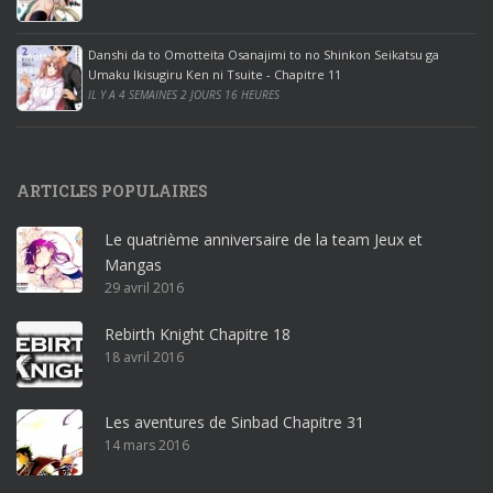
c
e
Danshi da to Omotteita Osanajimi to no Shinkon Seikatsu ga
2
Umaku Ikisugiru Ken ni Tsuite - Chapitre 11
0
IL Y A 4 SEMAINES 2 JOURS 16 HEURES
1
9
p
ARTICLES POPULAIRES
r
o
Le quatrième anniversaire de la team Jeux et
o
Mangas
ff
29 avril 2016
i
c
Rebirth Knight Chapitre 18
e
18 avril 2016
3
6
5
Les aventures de Sinbad Chapitre 31
p
14 mars 2016
r