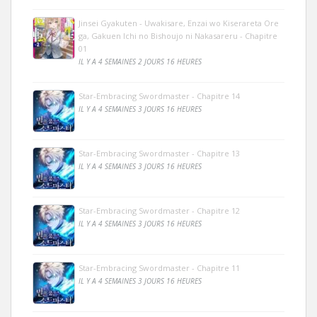
Jinsei Gyakuten - Uwakisare, Enzai wo Kiserareta Ore
ga, Gakuen Ichi no Bishoujo ni Nakasareru - Chapitre
01
IL Y A 4 SEMAINES 2 JOURS 16 HEURES
Star-Embracing Swordmaster - Chapitre 14
IL Y A 4 SEMAINES 3 JOURS 16 HEURES
Star-Embracing Swordmaster - Chapitre 13
IL Y A 4 SEMAINES 3 JOURS 16 HEURES
Star-Embracing Swordmaster - Chapitre 12
IL Y A 4 SEMAINES 3 JOURS 16 HEURES
Star-Embracing Swordmaster - Chapitre 11
IL Y A 4 SEMAINES 3 JOURS 16 HEURES