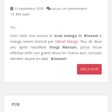
13 septembre 2018
Laisser un commentaire
13 493 vues
Yo !
Voici cette fois encore le
scan manga
de
Btooom !
,
manga seinen licencié par
Glénat Manga
. Plus de deux
ans après l’excellent
Otogi Matsuri
, Jun’ya Inoue
effectue enfin son grand retour en France avec sa toute
dernière œuvre en date :
Btooom!
LIRE LA SUITE
PUB