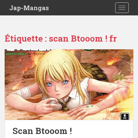
Skip to main content
Jap-Mangas
TOGGLE
Étiquette :
scan Btooom ! fr
Scan Btooom !