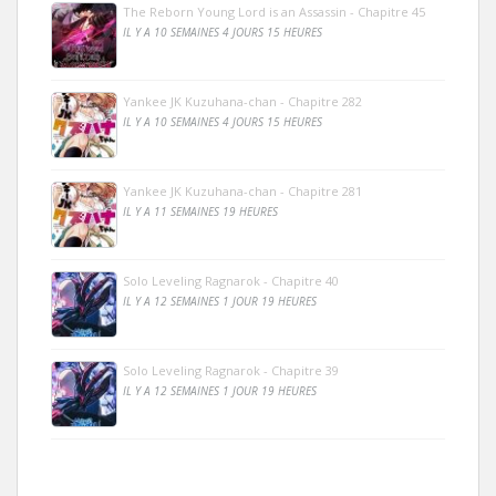
The Reborn Young Lord is an Assassin - Chapitre 45
IL Y A 10 SEMAINES 4 JOURS 15 HEURES
Yankee JK Kuzuhana-chan - Chapitre 282
IL Y A 10 SEMAINES 4 JOURS 15 HEURES
Yankee JK Kuzuhana-chan - Chapitre 281
IL Y A 11 SEMAINES 19 HEURES
Solo Leveling Ragnarok - Chapitre 40
IL Y A 12 SEMAINES 1 JOUR 19 HEURES
Solo Leveling Ragnarok - Chapitre 39
IL Y A 12 SEMAINES 1 JOUR 19 HEURES