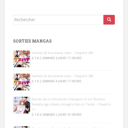
Rechercher...
SORTIES MANGAS
Yankee JK Kuzuhana-chan - Chapitre 289
IL Y A 2 SEMAINES 4 JOURS 17 HEURES
Yankee JK Kuzuhana-chan - Chapitre 288
IL Y A 2 SEMAINES 4 JOURS 17 HEURES
Danshi da to Omotteita Osanajimi to no Shinkon
Seikatsu ga Umaku Ikisugiru Ken ni Tsuite - Chapitre
11
IL Y A 4 SEMAINES 2 JOURS 16 HEURES