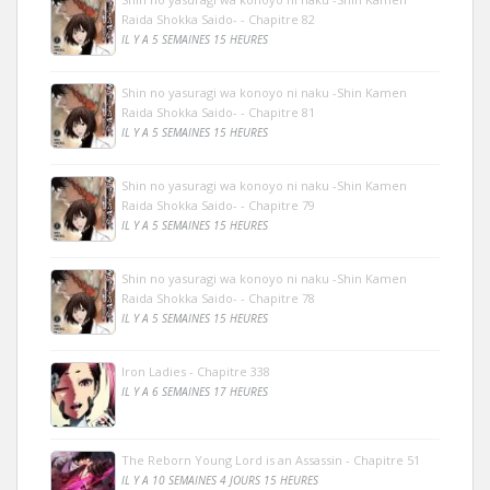
Raida Shokka Saido- - Chapitre 82
IL Y A 5 SEMAINES 15 HEURES
Shin no yasuragi wa konoyo ni naku -Shin Kamen
Raida Shokka Saido- - Chapitre 81
IL Y A 5 SEMAINES 15 HEURES
Shin no yasuragi wa konoyo ni naku -Shin Kamen
Raida Shokka Saido- - Chapitre 79
IL Y A 5 SEMAINES 15 HEURES
Shin no yasuragi wa konoyo ni naku -Shin Kamen
Raida Shokka Saido- - Chapitre 78
IL Y A 5 SEMAINES 15 HEURES
Iron Ladies - Chapitre 338
IL Y A 6 SEMAINES 17 HEURES
The Reborn Young Lord is an Assassin - Chapitre 51
IL Y A 10 SEMAINES 4 JOURS 15 HEURES