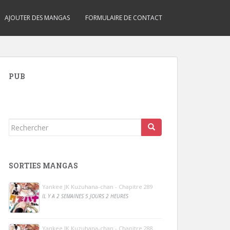
AJOUTER DES MANGAS
FORMULAIRE DE CONTACT
PUB
Rechercher...
SORTIES MANGAS
Yankee JK Kuzuhana-chan - Chapitre 289
IL Y A 2 SEMAINES 5 JOURS 2 HEURES
Yankee JK Kuzuhana-chan - Chapitre 288