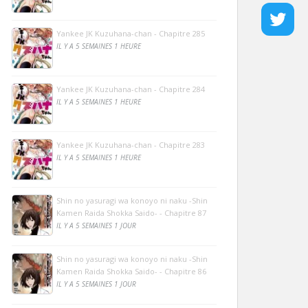
Yankee JK Kuzuhana-chan - Chapitre 285
IL Y A 5 SEMAINES 1 HEURE
Yankee JK Kuzuhana-chan - Chapitre 284
IL Y A 5 SEMAINES 1 HEURE
Yankee JK Kuzuhana-chan - Chapitre 283
IL Y A 5 SEMAINES 1 HEURE
Shin no yasuragi wa konoyo ni naku -Shin
Kamen Raida Shokka Saido- - Chapitre 87
IL Y A 5 SEMAINES 1 JOUR
Shin no yasuragi wa konoyo ni naku -Shin
Kamen Raida Shokka Saido- - Chapitre 86
IL Y A 5 SEMAINES 1 JOUR