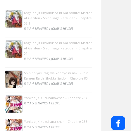
Kage no Jitsuryokusha ni Naritakute! Master
of Garden - Shichikage Retsuden - Chapitre
02.1
IL Y A 4 SEMAINES 4 JOURS 3 HEURES
Kage no Jitsuryokusha ni Naritakute! Master
of Garden - Shichikage Retsuden - Chapitre
01
IL Y A 4 SEMAINES 4 JOURS 3 HEURES
Shin no yasuragi wa konoyo ni naku -Shin
Kamen Raida Shokka Saido- - Chapitre 80
IL Y A 4 SEMAINES 4 JOURS 3 HEURES
Yankee JK Kuzuhana-chan - Chapitre 287
IL Y A 5 SEMAINES 1 HEURE
Yankee JK Kuzuhana-chan - Chapitre 286
IL Y A 5 SEMAINES 1 HEURE