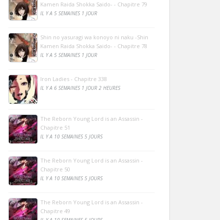
Kamen Raida Shokka Saido- - Chapitre 79
IL Y A 5 SEMAINES 1 JOUR
Shin no yasuragi wa konoyo ni naku -Shin
Kamen Raida Shokka Saido- - Chapitre 78
IL Y A 5 SEMAINES 1 JOUR
Iron Ladies - Chapitre 338
IL Y A 6 SEMAINES 1 JOUR 2 HEURES
The Reborn Young Lord is an Assassin -
Chapitre 51
IL Y A 10 SEMAINES 5 JOURS
The Reborn Young Lord is an Assassin -
Chapitre 50
IL Y A 10 SEMAINES 5 JOURS
The Reborn Young Lord is an Assassin -
Chapitre 49