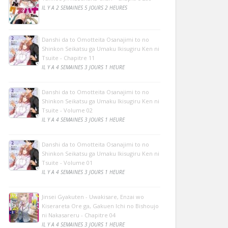
IL Y A 2 SEMAINES 5 JOURS 2 HEURES
Danshi da to Omotteita Osanajimi to no
Shinkon Seikatsu ga Umaku Ikisugiru Ken ni
Tsuite - Chapitre 11
IL Y A 4 SEMAINES 3 JOURS 1 HEURE
Danshi da to Omotteita Osanajimi to no
Shinkon Seikatsu ga Umaku Ikisugiru Ken ni
Tsuite - Volume 02
IL Y A 4 SEMAINES 3 JOURS 1 HEURE
Danshi da to Omotteita Osanajimi to no
Shinkon Seikatsu ga Umaku Ikisugiru Ken ni
Tsuite - Volume 01
IL Y A 4 SEMAINES 3 JOURS 1 HEURE
Jinsei Gyakuten - Uwakisare, Enzai wo
Kiserareta Ore ga, Gakuen Ichi no Bishoujo
ni Nakasareru - Chapitre 04
IL Y A 4 SEMAINES 3 JOURS 1 HEURE