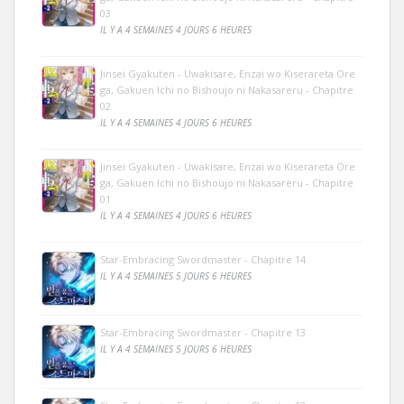
03
IL Y A 4 SEMAINES 4 JOURS 6 HEURES
Jinsei Gyakuten - Uwakisare, Enzai wo Kiserareta Ore
ga, Gakuen Ichi no Bishoujo ni Nakasareru - Chapitre
02
IL Y A 4 SEMAINES 4 JOURS 6 HEURES
Jinsei Gyakuten - Uwakisare, Enzai wo Kiserareta Ore
ga, Gakuen Ichi no Bishoujo ni Nakasareru - Chapitre
01
IL Y A 4 SEMAINES 4 JOURS 6 HEURES
Star-Embracing Swordmaster - Chapitre 14
IL Y A 4 SEMAINES 5 JOURS 6 HEURES
Star-Embracing Swordmaster - Chapitre 13
IL Y A 4 SEMAINES 5 JOURS 6 HEURES