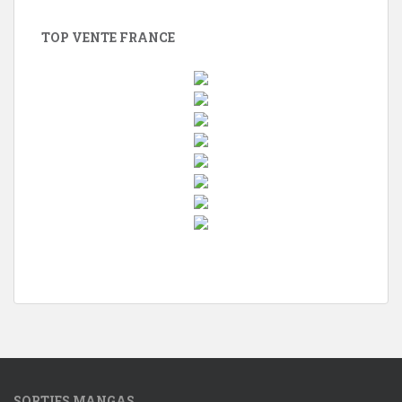
TOP VENTE FRANCE
w
i
n
d
o
w
s
1
SORTIES MANGAS