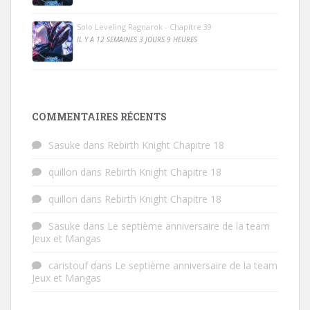
Solo Leveling Ragnarok - Chapitre 39
IL Y A 12 SEMAINES 3 JOURS 9 HEURES
COMMENTAIRES RÉCENTS
Sasuke
dans
Rebirth Knight Chapitre 18
quillon
dans
Rebirth Knight Chapitre 18
quillon
dans
Rebirth Knight Chapitre 18
Sasuke
dans
Le septième anniversaire de la team
Jeux et Mangas
caristouf
dans
Le septième anniversaire de la team
Jeux et Mangas