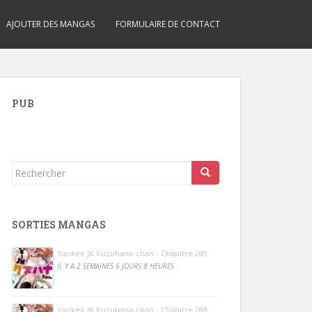
AJOUTER DES MANGAS
FORMULAIRE DE CONTACT
PUB
Rechercher...
SORTIES MANGAS
Yankee JK Kuzuhana-chan - Chapitre 289
IL Y A 2 SEMAINES 6 JOURS 8 HEURES
Yankee JK Kuzuhana-chan - Chapitre 288