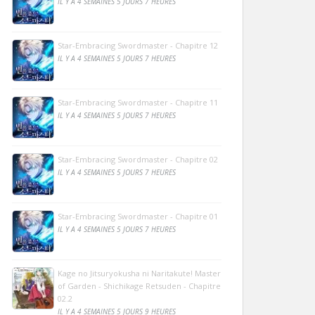
IL Y A 4 SEMAINES 5 JOURS 7 HEURES
Star-Embracing Swordmaster - Chapitre 12
IL Y A 4 SEMAINES 5 JOURS 7 HEURES
Star-Embracing Swordmaster - Chapitre 11
IL Y A 4 SEMAINES 5 JOURS 7 HEURES
Star-Embracing Swordmaster - Chapitre 02
IL Y A 4 SEMAINES 5 JOURS 7 HEURES
Star-Embracing Swordmaster - Chapitre 01
IL Y A 4 SEMAINES 5 JOURS 7 HEURES
Kage no Jitsuryokusha ni Naritakute! Master
of Garden - Shichikage Retsuden - Chapitre
02.2
IL Y A 4 SEMAINES 5 JOURS 9 HEURES