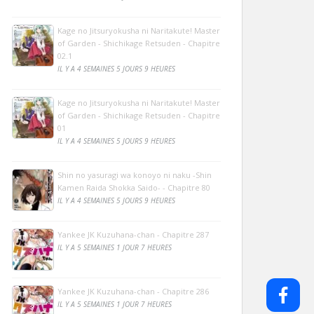
Kage no Jitsuryokusha ni Naritakute! Master
of Garden - Shichikage Retsuden - Chapitre
02.1
IL Y A 4 SEMAINES 5 JOURS 9 HEURES
Kage no Jitsuryokusha ni Naritakute! Master
of Garden - Shichikage Retsuden - Chapitre
01
IL Y A 4 SEMAINES 5 JOURS 9 HEURES
Shin no yasuragi wa konoyo ni naku -Shin
Kamen Raida Shokka Saido- - Chapitre 80
IL Y A 4 SEMAINES 5 JOURS 9 HEURES
Yankee JK Kuzuhana-chan - Chapitre 287
IL Y A 5 SEMAINES 1 JOUR 7 HEURES
Yankee JK Kuzuhana-chan - Chapitre 286
IL Y A 5 SEMAINES 1 JOUR 7 HEURES