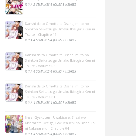
IL Y A 2 SEMAINES 6 JOURS 8 HEURES
Danshi da to Omotteita Osanajimi to no
Shinkon Seikatsu ga Umaku Ikisugiru Ken ni
Tsuite - Chapitre 11
IL Y A 4 SEMAINES 4 JOURS 7 HEURES
Danshi da to Omotteita Osanajimi to no
Shinkon Seikatsu ga Umaku Ikisugiru Ken ni
Tsuite - Volume 02
IL Y A 4 SEMAINES 4 JOURS 7 HEURES
Danshi da to Omotteita Osanajimi to no
Shinkon Seikatsu ga Umaku Ikisugiru Ken ni
Tsuite - Volume 01
IL Y A 4 SEMAINES 4 JOURS 7 HEURES
Jinsei Gyakuten - Uwakisare, Enzai wo
Kiserareta Ore ga, Gakuen Ichi no Bishoujo
ni Nakasareru - Chapitre 04
IL Y A 4 SEMAINES 4 JOURS 7 HEURES