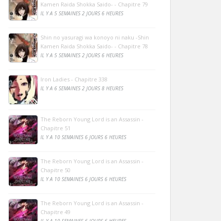
Kamen Raida Shokka Saido- - Chapitre 79
IL Y A 5 SEMAINES 2 JOURS 6 HEURES
Shin no yasuragi wa konoyo ni naku -Shin
Kamen Raida Shokka Saido- - Chapitre 78
IL Y A 5 SEMAINES 2 JOURS 6 HEURES
Iron Ladies - Chapitre 338
IL Y A 6 SEMAINES 2 JOURS 8 HEURES
The Reborn Young Lord is an Assassin -
Chapitre 51
IL Y A 10 SEMAINES 6 JOURS 6 HEURES
The Reborn Young Lord is an Assassin -
Chapitre 50
IL Y A 10 SEMAINES 6 JOURS 6 HEURES
The Reborn Young Lord is an Assassin -
Chapitre 49