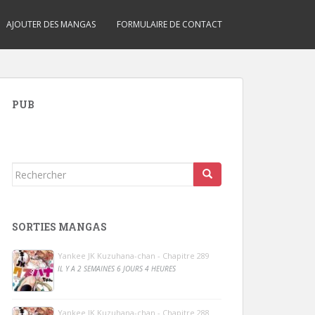
AJOUTER DES MANGAS
FORMULAIRE DE CONTACT
PUB
Rechercher...
SORTIES MANGAS
Yankee JK Kuzuhana-chan - Chapitre 289
IL Y A 2 SEMAINES 6 JOURS 4 HEURES
Yankee JK Kuzuhana-chan - Chapitre 288