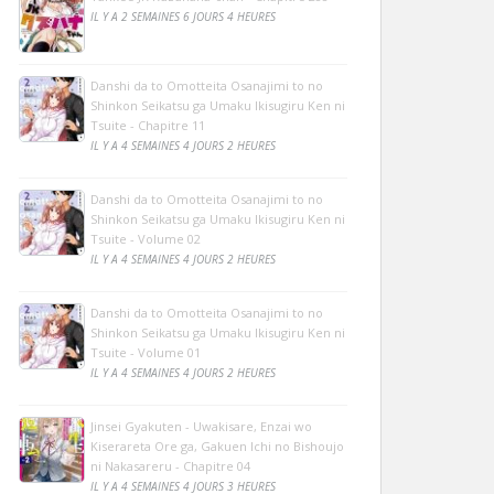
IL Y A 2 SEMAINES 6 JOURS 4 HEURES
Danshi da to Omotteita Osanajimi to no
Shinkon Seikatsu ga Umaku Ikisugiru Ken ni
Tsuite - Chapitre 11
IL Y A 4 SEMAINES 4 JOURS 2 HEURES
Danshi da to Omotteita Osanajimi to no
Shinkon Seikatsu ga Umaku Ikisugiru Ken ni
Tsuite - Volume 02
IL Y A 4 SEMAINES 4 JOURS 2 HEURES
Danshi da to Omotteita Osanajimi to no
Shinkon Seikatsu ga Umaku Ikisugiru Ken ni
Tsuite - Volume 01
IL Y A 4 SEMAINES 4 JOURS 2 HEURES
Jinsei Gyakuten - Uwakisare, Enzai wo
Kiserareta Ore ga, Gakuen Ichi no Bishoujo
ni Nakasareru - Chapitre 04
IL Y A 4 SEMAINES 4 JOURS 3 HEURES