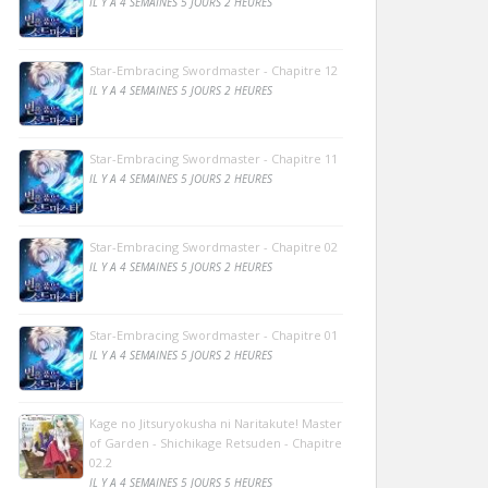
IL Y A 4 SEMAINES 5 JOURS 2 HEURES
Star-Embracing Swordmaster - Chapitre 12
IL Y A 4 SEMAINES 5 JOURS 2 HEURES
Star-Embracing Swordmaster - Chapitre 11
IL Y A 4 SEMAINES 5 JOURS 2 HEURES
Star-Embracing Swordmaster - Chapitre 02
IL Y A 4 SEMAINES 5 JOURS 2 HEURES
Star-Embracing Swordmaster - Chapitre 01
IL Y A 4 SEMAINES 5 JOURS 2 HEURES
Kage no Jitsuryokusha ni Naritakute! Master
of Garden - Shichikage Retsuden - Chapitre
02.2
IL Y A 4 SEMAINES 5 JOURS 5 HEURES