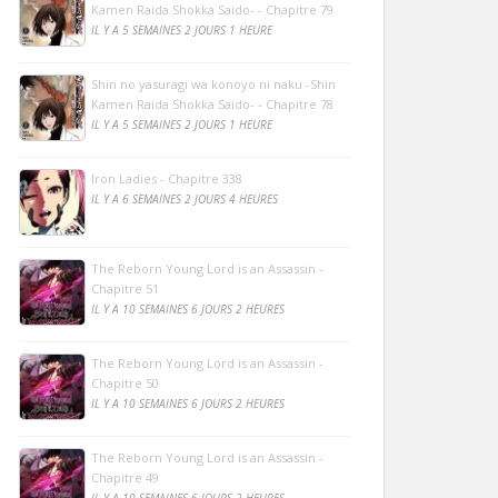
Kamen Raida Shokka Saido- - Chapitre 79
IL Y A 5 SEMAINES 2 JOURS 1 HEURE
Shin no yasuragi wa konoyo ni naku -Shin
Kamen Raida Shokka Saido- - Chapitre 78
IL Y A 5 SEMAINES 2 JOURS 1 HEURE
Iron Ladies - Chapitre 338
IL Y A 6 SEMAINES 2 JOURS 4 HEURES
The Reborn Young Lord is an Assassin -
Chapitre 51
IL Y A 10 SEMAINES 6 JOURS 2 HEURES
The Reborn Young Lord is an Assassin -
Chapitre 50
IL Y A 10 SEMAINES 6 JOURS 2 HEURES
The Reborn Young Lord is an Assassin -
Chapitre 49