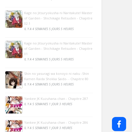
Kage no Jitsuryokusha ni Naritakute! Master
of Garden - Shichikage Retsuden - Chapitre
02.1
IL Y A 4 SEMAINES 5 JOURS 5 HEURES
Kage no Jitsuryokusha ni Naritakute! Master
of Garden - Shichikage Retsuden - Chapitre
01
IL Y A 4 SEMAINES 5 JOURS 5 HEURES
Shin no yasuragi wa konoyo ni naku -Shin
Kamen Raida Shokka Saido- - Chapitre 80
IL Y A 4 SEMAINES 5 JOURS 5 HEURES
Yankee JK Kuzuhana-chan - Chapitre 287
IL Y A 5 SEMAINES 1 JOUR 3 HEURES
Yankee JK Kuzuhana-chan - Chapitre 286
IL Y A 5 SEMAINES 1 JOUR 3 HEURES