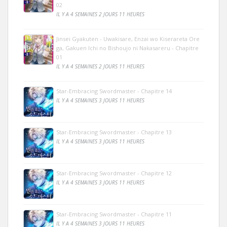
02
IL Y A 4 SEMAINES 2 JOURS 11 HEURES
Jinsei Gyakuten - Uwakisare, Enzai wo Kiserareta Ore
ga, Gakuen Ichi no Bishoujo ni Nakasareru - Chapitre
01
IL Y A 4 SEMAINES 2 JOURS 11 HEURES
Star-Embracing Swordmaster - Chapitre 14
IL Y A 4 SEMAINES 3 JOURS 11 HEURES
Star-Embracing Swordmaster - Chapitre 13
IL Y A 4 SEMAINES 3 JOURS 11 HEURES
Star-Embracing Swordmaster - Chapitre 12
IL Y A 4 SEMAINES 3 JOURS 11 HEURES
Star-Embracing Swordmaster - Chapitre 11
IL Y A 4 SEMAINES 3 JOURS 11 HEURES