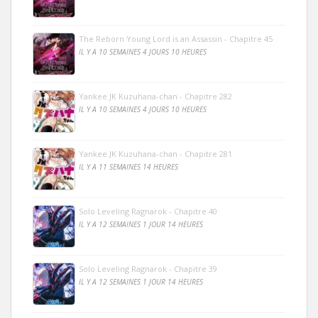
The Reborn Young Lord is an Assassin - Chapitre 45
IL Y A 10 SEMAINES 4 JOURS 10 HEURES
Yankee JK Kuzuhana-chan - Chapitre 282
IL Y A 10 SEMAINES 4 JOURS 10 HEURES
Yankee JK Kuzuhana-chan - Chapitre 281
IL Y A 11 SEMAINES 14 HEURES
Solo Leveling Ragnarok - Chapitre 40
IL Y A 12 SEMAINES 1 JOUR 14 HEURES
Solo Leveling Ragnarok - Chapitre 39
IL Y A 12 SEMAINES 1 JOUR 14 HEURES