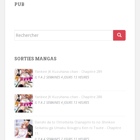
PUB
Rechercher...
SORTIES MANGAS
Yankee JK Kuzuhana-chan - Chapitre 289
IL Y A 2 SEMAINES 4 JOURS 13 HEURES
Yankee JK Kuzuhana-chan - Chapitre 288
IL Y A 2 SEMAINES 4 JOURS 13 HEURES
Danshi da to Omotteita Osanajimi to no Shinkon
Seikatsu ga Umaku Ikisugiru Ken ni Tsuite - Chapitre
11
IL Y A 4 SEMAINES 2 JOURS 11 HEURES