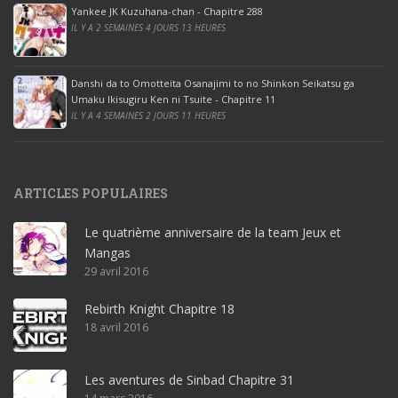
ff
Yankee JK Kuzuhana-chan - Chapitre 288
IL Y A 2 SEMAINES 4 JOURS 13 HEURES
i
c
e
Danshi da to Omotteita Osanajimi to no Shinkon Seikatsu ga
2
Umaku Ikisugiru Ken ni Tsuite - Chapitre 11
0
IL Y A 4 SEMAINES 2 JOURS 11 HEURES
1
9
p
ARTICLES POPULAIRES
r
o
Le quatrième anniversaire de la team Jeux et
o
Mangas
ff
29 avril 2016
i
c
Rebirth Knight Chapitre 18
e
18 avril 2016
3
6
5
Les aventures de Sinbad Chapitre 31