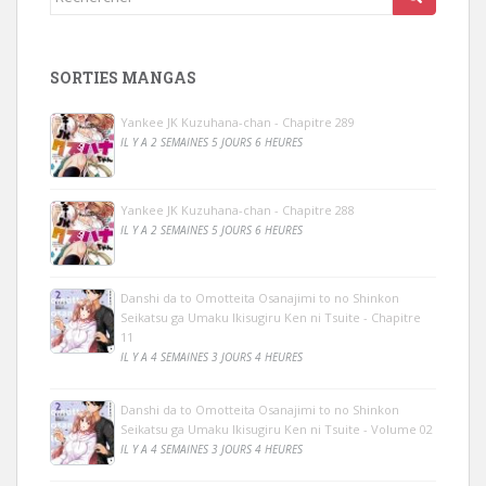
SORTIES MANGAS
Yankee JK Kuzuhana-chan - Chapitre 289
IL Y A 2 SEMAINES 5 JOURS 6 HEURES
Yankee JK Kuzuhana-chan - Chapitre 288
IL Y A 2 SEMAINES 5 JOURS 6 HEURES
Danshi da to Omotteita Osanajimi to no Shinkon
Seikatsu ga Umaku Ikisugiru Ken ni Tsuite - Chapitre
11
IL Y A 4 SEMAINES 3 JOURS 4 HEURES
Danshi da to Omotteita Osanajimi to no Shinkon
Seikatsu ga Umaku Ikisugiru Ken ni Tsuite - Volume 02
IL Y A 4 SEMAINES 3 JOURS 4 HEURES