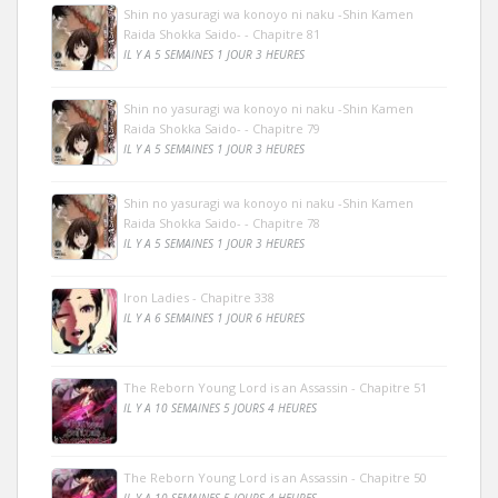
Shin no yasuragi wa konoyo ni naku -Shin Kamen
Raida Shokka Saido- - Chapitre 81
IL Y A 5 SEMAINES 1 JOUR 3 HEURES
Shin no yasuragi wa konoyo ni naku -Shin Kamen
Raida Shokka Saido- - Chapitre 79
IL Y A 5 SEMAINES 1 JOUR 3 HEURES
Shin no yasuragi wa konoyo ni naku -Shin Kamen
Raida Shokka Saido- - Chapitre 78
IL Y A 5 SEMAINES 1 JOUR 3 HEURES
Iron Ladies - Chapitre 338
IL Y A 6 SEMAINES 1 JOUR 6 HEURES
The Reborn Young Lord is an Assassin - Chapitre 51
IL Y A 10 SEMAINES 5 JOURS 4 HEURES
The Reborn Young Lord is an Assassin - Chapitre 50
IL Y A 10 SEMAINES 5 JOURS 4 HEURES