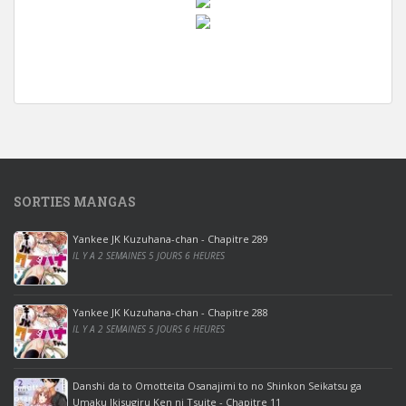
w
i
n
d
o
w
s
1
SORTIES MANGAS
0
p
Yankee JK Kuzuhana-chan - Chapitre 289
r
IL Y A 2 SEMAINES 5 JOURS 6 HEURES
o
o
ff
Yankee JK Kuzuhana-chan - Chapitre 288
IL Y A 2 SEMAINES 5 JOURS 6 HEURES
i
c
e
Danshi da to Omotteita Osanajimi to no Shinkon Seikatsu ga
2
Umaku Ikisugiru Ken ni Tsuite - Chapitre 11