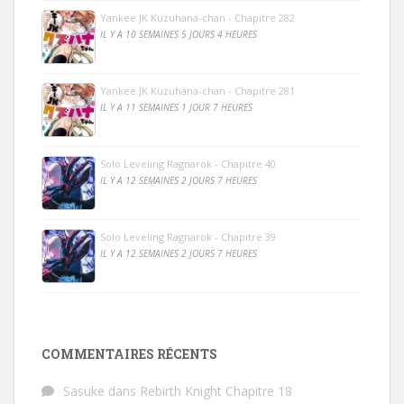
Yankee JK Kuzuhana-chan - Chapitre 282
IL Y A 10 SEMAINES 5 JOURS 4 HEURES
Yankee JK Kuzuhana-chan - Chapitre 281
IL Y A 11 SEMAINES 1 JOUR 7 HEURES
Solo Leveling Ragnarok - Chapitre 40
IL Y A 12 SEMAINES 2 JOURS 7 HEURES
Solo Leveling Ragnarok - Chapitre 39
IL Y A 12 SEMAINES 2 JOURS 7 HEURES
COMMENTAIRES RÉCENTS
Sasuke
dans
Rebirth Knight Chapitre 18