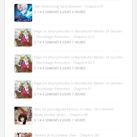
Star-Embracing Swordmaster - Chapitre 01
IL Y A 4 SEMAINES 4 JOURS 4 HEURES
Kage no Jitsuryokusha ni Naritakute! Master of Garden
- Shichikage Retsuden - Chapitre 02.2
IL Y A 4 SEMAINES 4 JOURS 7 HEURES
Kage no Jitsuryokusha ni Naritakute! Master of Garden
- Shichikage Retsuden - Chapitre 02.1
IL Y A 4 SEMAINES 4 JOURS 7 HEURES
Kage no Jitsuryokusha ni Naritakute! Master of Garden
- Shichikage Retsuden - Chapitre 01
IL Y A 4 SEMAINES 4 JOURS 7 HEURES
Shin no yasuragi wa konoyo ni naku -Shin Kamen
Raida Shokka Saido- - Chapitre 80
IL Y A 4 SEMAINES 4 JOURS 7 HEURES
Yankee JK Kuzuhana-chan - Chapitre 287