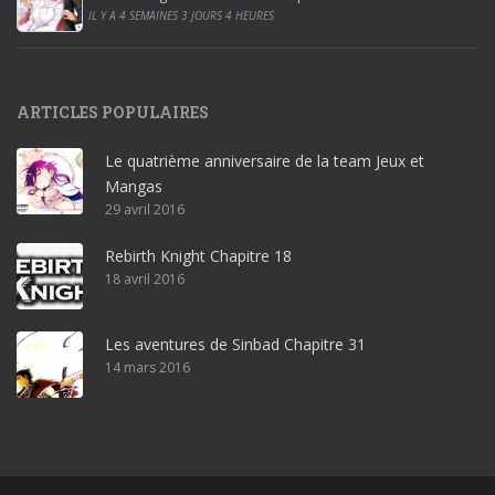
0
IL Y A 4 SEMAINES 3 JOURS 4 HEURES
1
9
p
ARTICLES POPULAIRES
r
o
Le quatrième anniversaire de la team Jeux et
o
Mangas
ff
29 avril 2016
i
c
Rebirth Knight Chapitre 18
e
18 avril 2016
3
6
5
Les aventures de Sinbad Chapitre 31
p
14 mars 2016
r
o
w
i