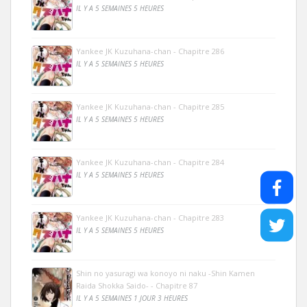
IL Y A 5 SEMAINES 5 HEURES
Yankee JK Kuzuhana-chan - Chapitre 286
IL Y A 5 SEMAINES 5 HEURES
Yankee JK Kuzuhana-chan - Chapitre 285
IL Y A 5 SEMAINES 5 HEURES
Yankee JK Kuzuhana-chan - Chapitre 284
IL Y A 5 SEMAINES 5 HEURES
Yankee JK Kuzuhana-chan - Chapitre 283
IL Y A 5 SEMAINES 5 HEURES
Shin no yasuragi wa konoyo ni naku -Shin Kamen
Raida Shokka Saido- - Chapitre 87
IL Y A 5 SEMAINES 1 JOUR 3 HEURES