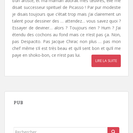
d’un artiste, et ma maman adorait mes œuvres, elle me
disait successeur spirituel de Picasso ! Par pur modestie
je disais toujours que c’était trop mais j’ai clairement un
talent pour dessiner des … attendez… vous savez quoi ?
Essayer de deviner… alors ? Toujours rien ? Hum ? J’ai
étendu des cochons au fond mais ce n’est pas ça. Non,
pas Despacito. Pas Jacque Chirac non plus … pas mon
chef même s’il est très beau et qu’il sent bon et qu’il me
paye en shoko-bon, ce n’est pas lui.
LIRE LA SUITE
PUB
Rechercher...