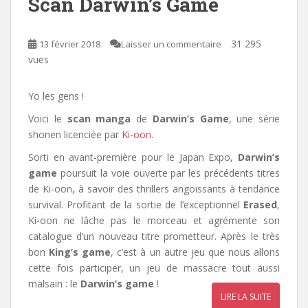
Scan Darwin’s Game
31 295
13 février 2018
Laisser un commentaire
vues
Yo les gens !
Voici le
scan manga
de
Darwin’s Game
, une série
shonen licenciée par
Ki-oon
.
Sorti en avant-première pour le Japan Expo,
Darwin’s
game
poursuit la voie ouverte par les précédents titres
de Ki-oon, à savoir des thrillers angoissants à tendance
survival. Profitant de la sortie de l’exceptionnel
Erased
,
Ki-oon ne lâche pas le morceau et agrémente son
catalogue d’un nouveau titre prometteur. Après le très
bon
King’s game
, c’est à un autre jeu que nous allons
cette fois participer, un jeu de massacre tout aussi
malsain : le
Darwin’s game
!
LIRE LA SUITE