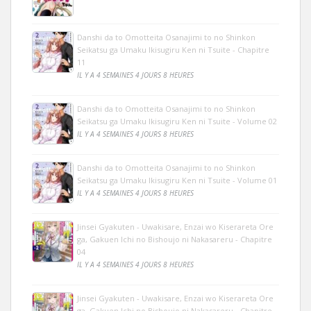
Danshi da to Omotteita Osanajimi to no Shinkon
Seikatsu ga Umaku Ikisugiru Ken ni Tsuite - Chapitre
11
IL Y A 4 SEMAINES 4 JOURS 8 HEURES
Danshi da to Omotteita Osanajimi to no Shinkon
Seikatsu ga Umaku Ikisugiru Ken ni Tsuite - Volume 02
IL Y A 4 SEMAINES 4 JOURS 8 HEURES
Danshi da to Omotteita Osanajimi to no Shinkon
Seikatsu ga Umaku Ikisugiru Ken ni Tsuite - Volume 01
IL Y A 4 SEMAINES 4 JOURS 8 HEURES
Jinsei Gyakuten - Uwakisare, Enzai wo Kiserareta Ore
ga, Gakuen Ichi no Bishoujo ni Nakasareru - Chapitre
04
IL Y A 4 SEMAINES 4 JOURS 8 HEURES
Jinsei Gyakuten - Uwakisare, Enzai wo Kiserareta Ore
ga, Gakuen Ichi no Bishoujo ni Nakasareru - Chapitre