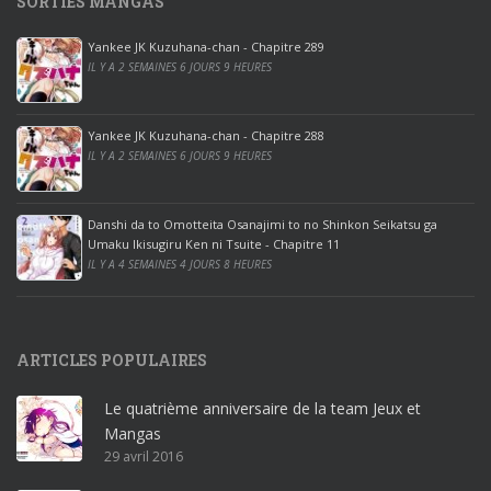
SORTIES MANGAS
0
p
Yankee JK Kuzuhana-chan - Chapitre 289
r
IL Y A 2 SEMAINES 6 JOURS 9 HEURES
o
o
ff
Yankee JK Kuzuhana-chan - Chapitre 288
IL Y A 2 SEMAINES 6 JOURS 9 HEURES
i
c
e
Danshi da to Omotteita Osanajimi to no Shinkon Seikatsu ga
2
Umaku Ikisugiru Ken ni Tsuite - Chapitre 11
0
IL Y A 4 SEMAINES 4 JOURS 8 HEURES
1
9
p
ARTICLES POPULAIRES
r
o
Le quatrième anniversaire de la team Jeux et
o
Mangas
ff
29 avril 2016
i
c