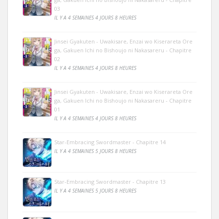
03
IL Y A 4 SEMAINES 4 JOURS 8 HEURES
Jinsei Gyakuten - Uwakisare, Enzai wo Kiserareta Ore
ga, Gakuen Ichi no Bishoujo ni Nakasareru - Chapitre
02
IL Y A 4 SEMAINES 4 JOURS 8 HEURES
Jinsei Gyakuten - Uwakisare, Enzai wo Kiserareta Ore
ga, Gakuen Ichi no Bishoujo ni Nakasareru - Chapitre
01
IL Y A 4 SEMAINES 4 JOURS 8 HEURES
Star-Embracing Swordmaster - Chapitre 14
IL Y A 4 SEMAINES 5 JOURS 8 HEURES
Star-Embracing Swordmaster - Chapitre 13
IL Y A 4 SEMAINES 5 JOURS 8 HEURES