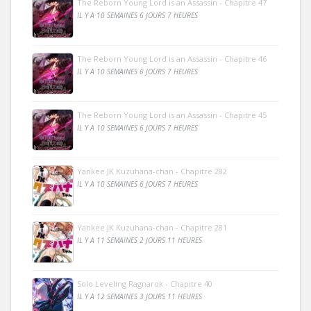
The Reborn Young Lord is an Assassin - Chapitre 47
IL Y A 10 SEMAINES 6 JOURS 7 HEURES
The Reborn Young Lord is an Assassin - Chapitre 46
IL Y A 10 SEMAINES 6 JOURS 7 HEURES
The Reborn Young Lord is an Assassin - Chapitre 45
IL Y A 10 SEMAINES 6 JOURS 7 HEURES
Yankee JK Kuzuhana-chan - Chapitre 282
IL Y A 10 SEMAINES 6 JOURS 7 HEURES
Yankee JK Kuzuhana-chan - Chapitre 281
IL Y A 11 SEMAINES 2 JOURS 11 HEURES
Solo Leveling Ragnarok - Chapitre 40
IL Y A 12 SEMAINES 3 JOURS 11 HEURES