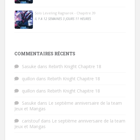
Solo Leveling Ragnarok - Chapitre 39
IL Y A 12 SEMAINES 3 JOURS 11 HEURES
COMMENTAIRES RÉCENTS
Sasuke
dans
Rebirth Knight Chapitre 18
quillon
dans
Rebirth Knight Chapitre 18
quillon
dans
Rebirth Knight Chapitre 18
Sasuke
dans
Le septième anniversaire de la team
Jeux et Mangas
caristouf
dans
Le septième anniversaire de la team
Jeux et Mangas