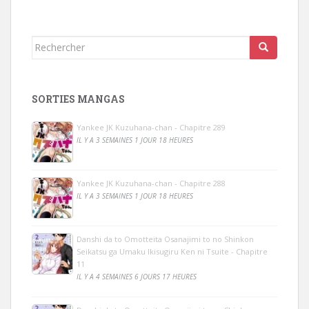
Rechercher...
SORTIES MANGAS
Yankee JK Kuzuhana-chan - Chapitre 289
IL Y A 3 SEMAINES 1 JOUR 18 HEURES
Yankee JK Kuzuhana-chan - Chapitre 288
IL Y A 3 SEMAINES 1 JOUR 18 HEURES
Danshi da to Omotteita Osanajimi to no Shinkon
Seikatsu ga Umaku Ikisugiru Ken ni Tsuite - Chapitre
11
IL Y A 4 SEMAINES 6 JOURS 17 HEURES