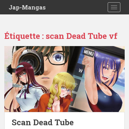
Skip to main content
Jap-Mangas
TOGGLE
Étiquette :
scan Dead Tube vf
Scan Dead Tube