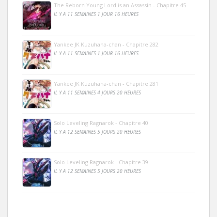
The Reborn Young Lord is an Assassin - Chapitre 45
IL Y A 11 SEMAINES 1 JOUR 16 HEURES
Yankee JK Kuzuhana-chan - Chapitre 282
IL Y A 11 SEMAINES 1 JOUR 16 HEURES
Yankee JK Kuzuhana-chan - Chapitre 281
IL Y A 11 SEMAINES 4 JOURS 20 HEURES
Solo Leveling Ragnarok - Chapitre 40
IL Y A 12 SEMAINES 5 JOURS 20 HEURES
Solo Leveling Ragnarok - Chapitre 39
IL Y A 12 SEMAINES 5 JOURS 20 HEURES