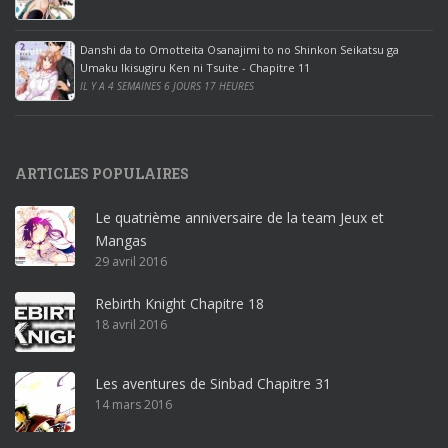
c
e
Danshi da to Omotteita Osanajimi to no Shinkon Seikatsu ga
2
Umaku Ikisugiru Ken ni Tsuite - Chapitre 11
0
IL Y A 4 SEMAINES 6 JOURS 17 HEURES
1
9
p
ARTICLES POPULAIRES
r
o
Le quatrième anniversaire de la team Jeux et
o
Mangas
ff
29 avril 2016
i
c
Rebirth Knight Chapitre 18
e
18 avril 2016
3
6
5
Les aventures de Sinbad Chapitre 31
p
14 mars 2016
r