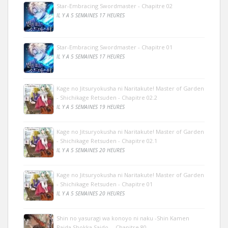
Star-Embracing Swordmaster - Chapitre 02
IL Y A 5 SEMAINES 17 HEURES
Star-Embracing Swordmaster - Chapitre 01
IL Y A 5 SEMAINES 17 HEURES
Kage no Jitsuryokusha ni Naritakute! Master of Garden
- Shichikage Retsuden - Chapitre 02.2
IL Y A 5 SEMAINES 19 HEURES
Kage no Jitsuryokusha ni Naritakute! Master of Garden
- Shichikage Retsuden - Chapitre 02.1
IL Y A 5 SEMAINES 20 HEURES
Kage no Jitsuryokusha ni Naritakute! Master of Garden
- Shichikage Retsuden - Chapitre 01
IL Y A 5 SEMAINES 20 HEURES
Shin no yasuragi wa konoyo ni naku -Shin Kamen
Raida Shokka Saido- - Chapitre 80