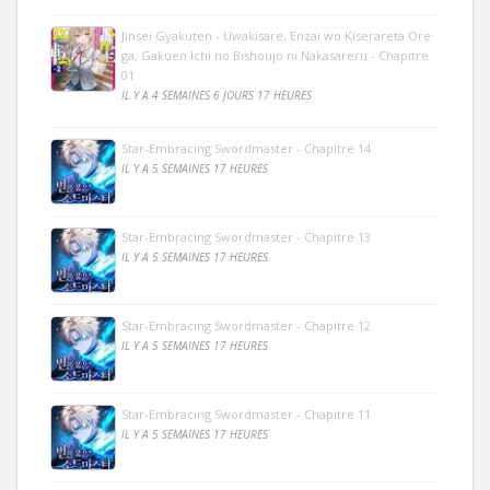
Jinsei Gyakuten - Uwakisare, Enzai wo Kiserareta Ore
ga, Gakuen Ichi no Bishoujo ni Nakasareru - Chapitre
01
IL Y A 4 SEMAINES 6 JOURS 17 HEURES
Star-Embracing Swordmaster - Chapitre 14
IL Y A 5 SEMAINES 17 HEURES
Star-Embracing Swordmaster - Chapitre 13
IL Y A 5 SEMAINES 17 HEURES
Star-Embracing Swordmaster - Chapitre 12
IL Y A 5 SEMAINES 17 HEURES
Star-Embracing Swordmaster - Chapitre 11
IL Y A 5 SEMAINES 17 HEURES