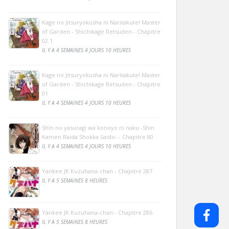
Kage no Jitsuryokusha ni Naritakute! Master
of Garden - Shichikage Retsuden - Chapitre
02.1
IL Y A 4 SEMAINES 4 JOURS 10 HEURES
Kage no Jitsuryokusha ni Naritakute! Master
of Garden - Shichikage Retsuden - Chapitre
01
IL Y A 4 SEMAINES 4 JOURS 10 HEURES
Shin no yasuragi wa konoyo ni naku -Shin
Kamen Raida Shokka Saido- - Chapitre 80
IL Y A 4 SEMAINES 4 JOURS 10 HEURES
Yankee JK Kuzuhana-chan - Chapitre 287
IL Y A 5 SEMAINES 8 HEURES
Yankee JK Kuzuhana-chan - Chapitre 286
IL Y A 5 SEMAINES 8 HEURES