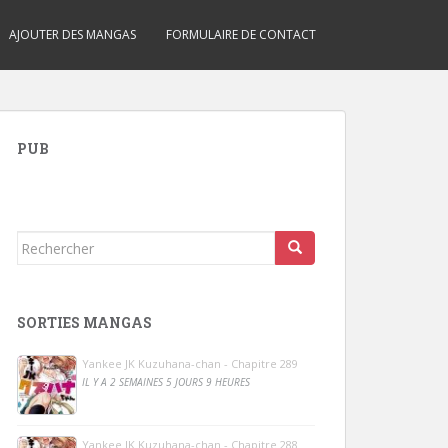
AJOUTER DES MANGAS
FORMULAIRE DE CONTACT
PUB
Rechercher...
SORTIES MANGAS
Yankee JK Kuzuhana-chan - Chapitre 289
IL Y A 2 SEMAINES 5 JOURS 9 HEURES
Yankee JK Kuzuhana-chan - Chapitre 288