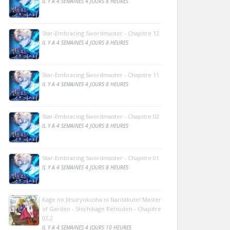
IL Y A 4 SEMAINES 4 JOURS 8 HEURES
Star-Embracing Swordmaster - Chapitre 12
IL Y A 4 SEMAINES 4 JOURS 8 HEURES
Star-Embracing Swordmaster - Chapitre 11
IL Y A 4 SEMAINES 4 JOURS 8 HEURES
Star-Embracing Swordmaster - Chapitre 02
IL Y A 4 SEMAINES 4 JOURS 8 HEURES
Star-Embracing Swordmaster - Chapitre 01
IL Y A 4 SEMAINES 4 JOURS 8 HEURES
Kage no Jitsuryokusha ni Naritakute! Master
of Garden - Shichikage Retsuden - Chapitre
02.2
IL Y A 4 SEMAINES 4 JOURS 10 HEURES