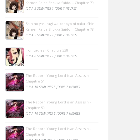
Kamen Raida Shokka Saido- - Chapitre 79
IL Y A 5 SEMAINES 1 JOUR 7 HEURES
Shin no yasuragi wa konoyo ni naku -Shin
Kamen Raida Shokka Saido- - Chapitre 78
IL Y A 5 SEMAINES 1 JOUR 7 HEURES
Iron Ladies - Chapitre 338
IL Y A 6 SEMAINES 1 JOUR 9 HEURES
The Reborn Young Lord is an Assassin -
Chapitre 51
IL Y A 10 SEMAINES 5 JOURS 7 HEURES
The Reborn Young Lord is an Assassin -
Chapitre 50
IL Y A 10 SEMAINES 5 JOURS 7 HEURES
The Reborn Young Lord is an Assassin -
Chapitre 49