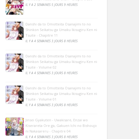
IL Y A 2 SEMAINES 5 JOURS 9 HEURES
Danshi da to Omotteita Osanajimi to no
Shinkon Seikatsu ga Umaku Ikisugiru Ken ni
Tsuite - Chapitre 11
IL Y A 4 SEMAINES 3 JOURS 8 HEURES
Danshi da to Omotteita Osanajimi to no
Shinkon Seikatsu ga Umaku Ikisugiru Ken ni
Tsuite - Volume 02
IL Y A 4 SEMAINES 3 JOURS 8 HEURES
Danshi da to Omotteita Osanajimi to no
Shinkon Seikatsu ga Umaku Ikisugiru Ken ni
Tsuite - Volume 01
IL Y A 4 SEMAINES 3 JOURS 8 HEURES
Jinsei Gyakuten - Uwakisare, Enzai wo
Kiserareta Ore ga, Gakuen Ichi no Bishoujo
ni Nakasareru - Chapitre 04
IL Y A 4 SEMAINES 3 JOURS 8 HEURES