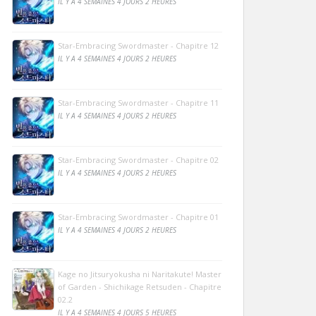
IL Y A 4 SEMAINES 4 JOURS 2 HEURES
Star-Embracing Swordmaster - Chapitre 12
IL Y A 4 SEMAINES 4 JOURS 2 HEURES
Star-Embracing Swordmaster - Chapitre 11
IL Y A 4 SEMAINES 4 JOURS 2 HEURES
Star-Embracing Swordmaster - Chapitre 02
IL Y A 4 SEMAINES 4 JOURS 2 HEURES
Star-Embracing Swordmaster - Chapitre 01
IL Y A 4 SEMAINES 4 JOURS 2 HEURES
Kage no Jitsuryokusha ni Naritakute! Master
of Garden - Shichikage Retsuden - Chapitre
02.2
IL Y A 4 SEMAINES 4 JOURS 5 HEURES