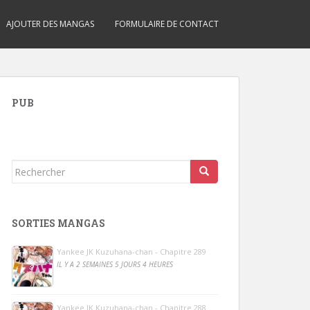
AJOUTER DES MANGAS
FORMULAIRE DE CONTACT
PUB
Rechercher...
SORTIES MANGAS
Yankee JK Kuzuhana-chan - Chapitre 289
IL Y A 2 SEMAINES 5 JOURS 4 HEURES
Yankee JK Kuzuhana-chan - Chapitre 288