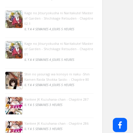
Kage no Jitsuryokusha ni Naritakute! Master
of Garden - Shichikage Retsuden - Chapitre
02.1
IL Y A 4 SEMAINES 4 JOURS 5 HEURES
Kage no Jitsuryokusha ni Naritakute! Master
of Garden - Shichikage Retsuden - Chapitre
01
IL Y A 4 SEMAINES 4 JOURS 5 HEURES
Shin no yasuragi wa konoyo ni naku -Shin
Kamen Raida Shokka Saido- - Chapitre 80
IL Y A 4 SEMAINES 4 JOURS 5 HEURES
Yankee JK Kuzuhana-chan - Chapitre 287
IL Y A 5 SEMAINES 3 HEURES
Yankee JK Kuzuhana-chan - Chapitre 286
IL Y A 5 SEMAINES 3 HEURES