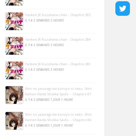
Yankee JK Kuzuhana-chan - Chapitre 285
IL Y A 5 SEMAINES 3 HEURES
Yankee JK Kuzuhana-chan - Chapitre 284
IL Y A 5 SEMAINES 3 HEURES
Yankee JK Kuzuhana-chan - Chapitre 283
IL Y A 5 SEMAINES 3 HEURES
Shin no yasuragi wa konoyo ni naku -Shin
Kamen Raida Shokka Saido- - Chapitre 87
IL Y A 5 SEMAINES 1 JOUR 1 HEURE
Shin no yasuragi wa konoyo ni naku -Shin
Kamen Raida Shokka Saido- - Chapitre 86
IL Y A 5 SEMAINES 1 JOUR 1 HEURE