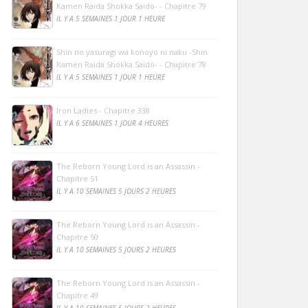
Kamen Raida Shokka Saido- - Chapitre 79
IL Y A 5 SEMAINES 1 JOUR 1 HEURE
Shin no yasuragi wa konoyo ni naku -Shin
Kamen Raida Shokka Saido- - Chapitre 78
IL Y A 5 SEMAINES 1 JOUR 1 HEURE
Iron Ladies - Chapitre 338
IL Y A 6 SEMAINES 1 JOUR 4 HEURES
The Reborn Young Lord is an Assassin -
Chapitre 51
IL Y A 10 SEMAINES 5 JOURS 2 HEURES
The Reborn Young Lord is an Assassin -
Chapitre 50
IL Y A 10 SEMAINES 5 JOURS 2 HEURES
The Reborn Young Lord is an Assassin -
Chapitre 49