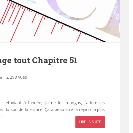
ge tout Chapitre 51
2 298 vues
re
is étudiant à l’année, j’aime les mangas, j’adore les
ens du sud de la France. Ça a beau être la région la plus
 !
LIRE LA SUITE