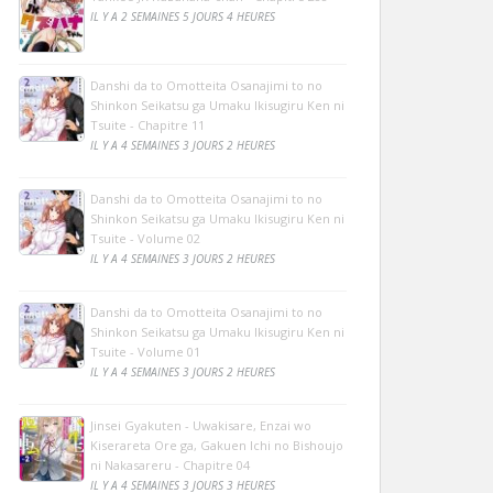
IL Y A 2 SEMAINES 5 JOURS 4 HEURES
Danshi da to Omotteita Osanajimi to no
Shinkon Seikatsu ga Umaku Ikisugiru Ken ni
Tsuite - Chapitre 11
IL Y A 4 SEMAINES 3 JOURS 2 HEURES
Danshi da to Omotteita Osanajimi to no
Shinkon Seikatsu ga Umaku Ikisugiru Ken ni
Tsuite - Volume 02
IL Y A 4 SEMAINES 3 JOURS 2 HEURES
Danshi da to Omotteita Osanajimi to no
Shinkon Seikatsu ga Umaku Ikisugiru Ken ni
Tsuite - Volume 01
IL Y A 4 SEMAINES 3 JOURS 2 HEURES
Jinsei Gyakuten - Uwakisare, Enzai wo
Kiserareta Ore ga, Gakuen Ichi no Bishoujo
ni Nakasareru - Chapitre 04
IL Y A 4 SEMAINES 3 JOURS 3 HEURES