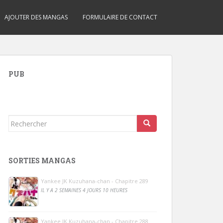
AJOUTER DES MANGAS
FORMULAIRE DE CONTACT
PUB
Rechercher...
SORTIES MANGAS
Yankee JK Kuzuhana-chan - Chapitre 289
IL Y A 2 SEMAINES 4 JOURS 10 HEURES
Yankee JK Kuzuhana-chan - Chapitre 288