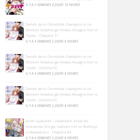
IL Y A 2 SEMAINES 4 JOURS 10 HEURES
Danshi da to Omotteita Osanajimi to no
Shinkon Seikatsu ga Umaku Ikisugiru Ken ni
Tsuite - Chapitre 11
IL Y A 4 SEMAINES 2 JOURS 8 HEURES
Danshi da to Omotteita Osanajimi to no
Shinkon Seikatsu ga Umaku Ikisugiru Ken ni
Tsuite - Volume 02
IL Y A 4 SEMAINES 2 JOURS 8 HEURES
Danshi da to Omotteita Osanajimi to no
Shinkon Seikatsu ga Umaku Ikisugiru Ken ni
Tsuite - Volume 01
IL Y A 4 SEMAINES 2 JOURS 8 HEURES
Jinsei Gyakuten - Uwakisare, Enzai wo
Kiserareta Ore ga, Gakuen Ichi no Bishoujo
ni Nakasareru - Chapitre 04
IL Y A 4 SEMAINES 2 JOURS 8 HEURES