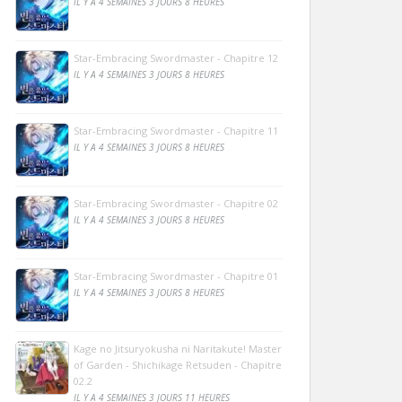
IL Y A 4 SEMAINES 3 JOURS 8 HEURES
Star-Embracing Swordmaster - Chapitre 12
IL Y A 4 SEMAINES 3 JOURS 8 HEURES
Star-Embracing Swordmaster - Chapitre 11
IL Y A 4 SEMAINES 3 JOURS 8 HEURES
Star-Embracing Swordmaster - Chapitre 02
IL Y A 4 SEMAINES 3 JOURS 8 HEURES
Star-Embracing Swordmaster - Chapitre 01
IL Y A 4 SEMAINES 3 JOURS 8 HEURES
Kage no Jitsuryokusha ni Naritakute! Master
of Garden - Shichikage Retsuden - Chapitre
02.2
IL Y A 4 SEMAINES 3 JOURS 11 HEURES