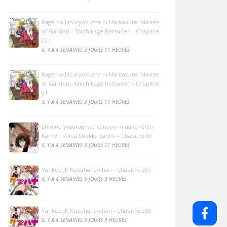
Kage no Jitsuryokusha ni Naritakute! Master
of Garden - Shichikage Retsuden - Chapitre
02.1
IL Y A 4 SEMAINES 3 JOURS 11 HEURES
Kage no Jitsuryokusha ni Naritakute! Master
of Garden - Shichikage Retsuden - Chapitre
01
IL Y A 4 SEMAINES 3 JOURS 11 HEURES
Shin no yasuragi wa konoyo ni naku -Shin
Kamen Raida Shokka Saido- - Chapitre 80
IL Y A 4 SEMAINES 3 JOURS 11 HEURES
Yankee JK Kuzuhana-chan - Chapitre 287
IL Y A 4 SEMAINES 6 JOURS 9 HEURES
Yankee JK Kuzuhana-chan - Chapitre 286
IL Y A 4 SEMAINES 6 JOURS 9 HEURES