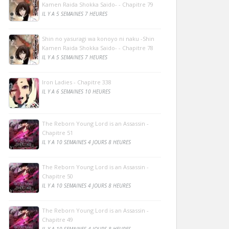
Kamen Raida Shokka Saido- - Chapitre 79
IL Y A 5 SEMAINES 7 HEURES
Shin no yasuragi wa konoyo ni naku -Shin
Kamen Raida Shokka Saido- - Chapitre 78
IL Y A 5 SEMAINES 7 HEURES
Iron Ladies - Chapitre 338
IL Y A 6 SEMAINES 10 HEURES
The Reborn Young Lord is an Assassin -
Chapitre 51
IL Y A 10 SEMAINES 4 JOURS 8 HEURES
The Reborn Young Lord is an Assassin -
Chapitre 50
IL Y A 10 SEMAINES 4 JOURS 8 HEURES
The Reborn Young Lord is an Assassin -
Chapitre 49