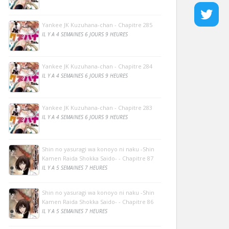
Yankee JK Kuzuhana-chan - Chapitre 285
IL Y A 4 SEMAINES 6 JOURS 9 HEURES
Yankee JK Kuzuhana-chan - Chapitre 284
IL Y A 4 SEMAINES 6 JOURS 9 HEURES
Yankee JK Kuzuhana-chan - Chapitre 283
IL Y A 4 SEMAINES 6 JOURS 9 HEURES
Shin no yasuragi wa konoyo ni naku -Shin
Kamen Raida Shokka Saido- - Chapitre 87
IL Y A 5 SEMAINES 7 HEURES
Shin no yasuragi wa konoyo ni naku -Shin
Kamen Raida Shokka Saido- - Chapitre 86
IL Y A 5 SEMAINES 7 HEURES