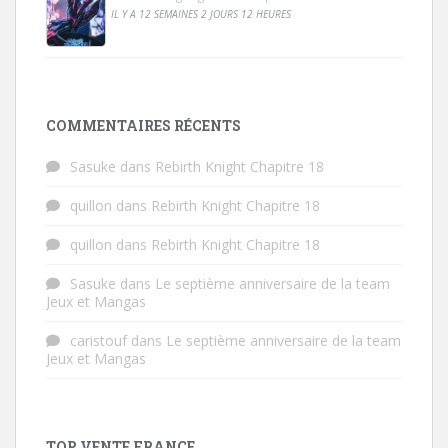
IL Y A 12 SEMAINES 2 JOURS 12 HEURES
COMMENTAIRES RÉCENTS
Sasuke
dans
Rebirth Knight Chapitre 18
quillon
dans
Rebirth Knight Chapitre 18
quillon
dans
Rebirth Knight Chapitre 18
Sasuke
dans
Le septième anniversaire de la team
Jeux et Mangas
caristouf
dans
Le septième anniversaire de la team
Jeux et Mangas
TOP VENTE FRANCE