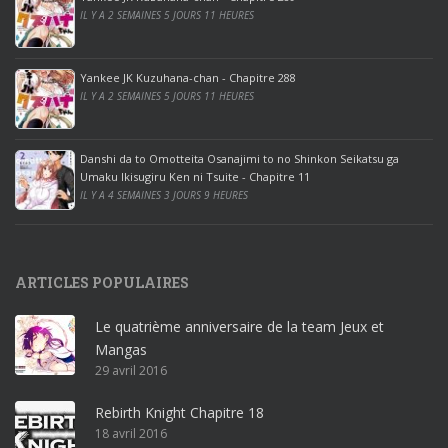
r
IL Y A 2 SEMAINES 5 JOURS 11 HEURES
o
o
ff
Yankee JK Kuzuhana-chan - Chapitre 288
IL Y A 2 SEMAINES 5 JOURS 11 HEURES
i
c
e
Danshi da to Omotteita Osanajimi to no Shinkon Seikatsu ga
2
Umaku Ikisugiru Ken ni Tsuite - Chapitre 11
0
IL Y A 4 SEMAINES 3 JOURS 9 HEURES
1
9
p
ARTICLES POPULAIRES
r
o
Le quatrième anniversaire de la team Jeux et
o
Mangas
ff
29 avril 2016
i
c
Rebirth Knight Chapitre 18
e
18 avril 2016
3