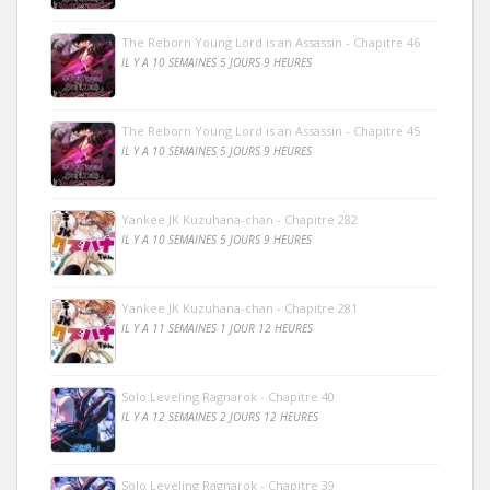
The Reborn Young Lord is an Assassin - Chapitre 46
IL Y A 10 SEMAINES 5 JOURS 9 HEURES
The Reborn Young Lord is an Assassin - Chapitre 45
IL Y A 10 SEMAINES 5 JOURS 9 HEURES
Yankee JK Kuzuhana-chan - Chapitre 282
IL Y A 10 SEMAINES 5 JOURS 9 HEURES
Yankee JK Kuzuhana-chan - Chapitre 281
IL Y A 11 SEMAINES 1 JOUR 12 HEURES
Solo Leveling Ragnarok - Chapitre 40
IL Y A 12 SEMAINES 2 JOURS 12 HEURES
Solo Leveling Ragnarok - Chapitre 39