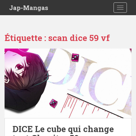
Skip to main content
Jap-Mangas
TOGGLE
Étiquette :
scan dice 59 vf
DICE Le cube qui change