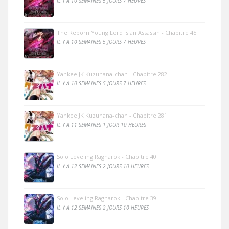
IL Y A 10 SEMAINES 5 JOURS 7 HEURES
The Reborn Young Lord is an Assassin - Chapitre 45
IL Y A 10 SEMAINES 5 JOURS 7 HEURES
Yankee JK Kuzuhana-chan - Chapitre 282
IL Y A 10 SEMAINES 5 JOURS 7 HEURES
Yankee JK Kuzuhana-chan - Chapitre 281
IL Y A 11 SEMAINES 1 JOUR 10 HEURES
Solo Leveling Ragnarok - Chapitre 40
IL Y A 12 SEMAINES 2 JOURS 10 HEURES
Solo Leveling Ragnarok - Chapitre 39
IL Y A 12 SEMAINES 2 JOURS 10 HEURES