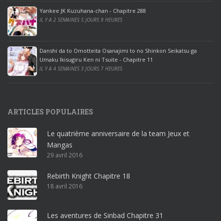
ff
Yankee JK Kuzuhana-chan - Chapitre 288
IL Y A 2 SEMAINES 5 JOURS 9 HEURES
i
c
e
Danshi da to Omotteita Osanajimi to no Shinkon Seikatsu ga
2
Umaku Ikisugiru Ken ni Tsuite - Chapitre 11
0
IL Y A 4 SEMAINES 3 JOURS 7 HEURES
1
9
p
ARTICLES POPULAIRES
r
o
Le quatrième anniversaire de la team Jeux et
o
Mangas
ff
29 avril 2016
i
c
Rebirth Knight Chapitre 18
e
18 avril 2016
3
6
5
Les aventures de Sinbad Chapitre 31