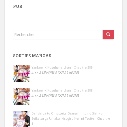
PUB
Rechercher...
SORTIES MANGAS
Yankee JK Kuzuhana-chan - Chapitre 289
IL Y A 2 SEMAINES 5 JOURS 9 HEURES
Yankee JK Kuzuhana-chan - Chapitre 288
IL Y A 2 SEMAINES 5 JOURS 9 HEURES
Danshi da to Omotteita Osanajimi to no Shinkon
Seikatsu ga Umaku Ikisugiru Ken ni Tsuite - Chapitre
11