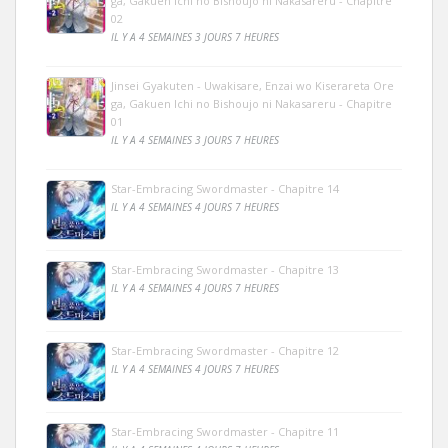
ga, Gakuen Ichi no Bishoujo ni Nakasareru - Chapitre
02
IL Y A 4 SEMAINES 3 JOURS 7 HEURES
Jinsei Gyakuten - Uwakisare, Enzai wo Kiserareta Ore
ga, Gakuen Ichi no Bishoujo ni Nakasareru - Chapitre
01
IL Y A 4 SEMAINES 3 JOURS 7 HEURES
Star-Embracing Swordmaster - Chapitre 14
IL Y A 4 SEMAINES 4 JOURS 7 HEURES
Star-Embracing Swordmaster - Chapitre 13
IL Y A 4 SEMAINES 4 JOURS 7 HEURES
Star-Embracing Swordmaster - Chapitre 12
IL Y A 4 SEMAINES 4 JOURS 7 HEURES
Star-Embracing Swordmaster - Chapitre 11