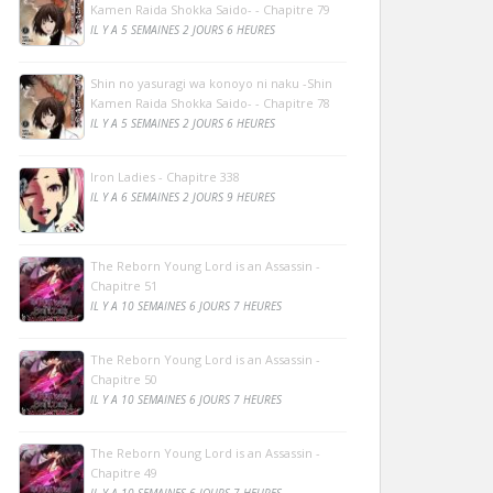
Kamen Raida Shokka Saido- - Chapitre 79
IL Y A 5 SEMAINES 2 JOURS 6 HEURES
Shin no yasuragi wa konoyo ni naku -Shin
Kamen Raida Shokka Saido- - Chapitre 78
IL Y A 5 SEMAINES 2 JOURS 6 HEURES
Iron Ladies - Chapitre 338
IL Y A 6 SEMAINES 2 JOURS 9 HEURES
The Reborn Young Lord is an Assassin -
Chapitre 51
IL Y A 10 SEMAINES 6 JOURS 7 HEURES
The Reborn Young Lord is an Assassin -
Chapitre 50
IL Y A 10 SEMAINES 6 JOURS 7 HEURES
The Reborn Young Lord is an Assassin -
Chapitre 49