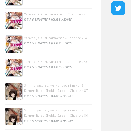
Yankee JK Kuzuhana-chan - Chapitre 285
IL Y A 5 SEMAINES 1 JOUR 8 HEURES
Yankee JK Kuzuhana-chan - Chapitre 284
IL Y A 5 SEMAINES 1 JOUR 8 HEURES
Yankee JK Kuzuhana-chan - Chapitre 283
IL Y A 5 SEMAINES 1 JOUR 8 HEURES
Shin no yasuragi wa konoyo ni naku -Shin
Kamen Raida Shokka Saido- - Chapitre 87
IL Y A 5 SEMAINES 2 JOURS 6 HEURES
Shin no yasuragi wa konoyo ni naku -Shin
Kamen Raida Shokka Saido- - Chapitre 86
IL Y A 5 SEMAINES 2 JOURS 6 HEURES