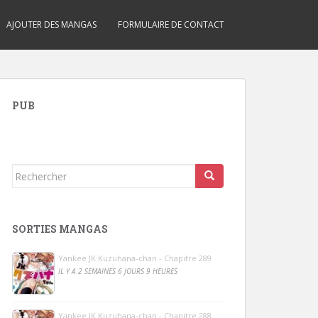
AJOUTER DES MANGAS
FORMULAIRE DE CONTACT
PUB
Rechercher...
SORTIES MANGAS
Yankee JK Kuzuhana-chan - Chapitre 289
IL Y A 2 SEMAINES 6 JOURS 9 HEURES
Yankee JK Kuzuhana-chan - Chapitre 288