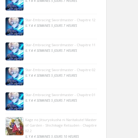
IL Y A 4 SEMAINES 5 JOURS 7 HEURES
Star-Embracing Swordmaster - Chapitre 12
IL Y A 4 SEMAINES 5 JOURS 7 HEURES
Star-Embracing Swordmaster - Chapitre 11
IL Y A 4 SEMAINES 5 JOURS 7 HEURES
Star-Embracing Swordmaster - Chapitre 02
IL Y A 4 SEMAINES 5 JOURS 7 HEURES
Star-Embracing Swordmaster - Chapitre 01
IL Y A 4 SEMAINES 5 JOURS 7 HEURES
Kage no Jitsuryokusha ni Naritakute! Master
of Garden - Shichikage Retsuden - Chapitre
02.2
IL Y A 4 SEMAINES 5 JOURS 10 HEURES