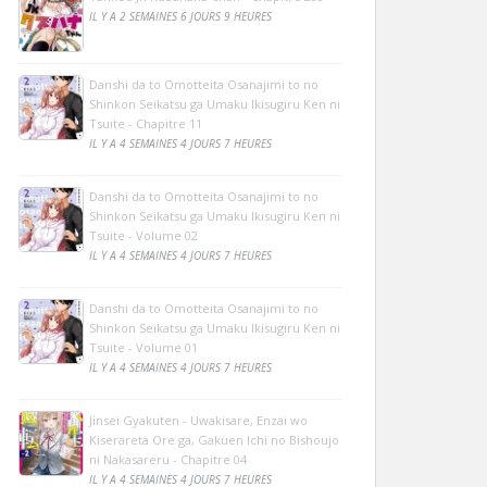
IL Y A 2 SEMAINES 6 JOURS 9 HEURES
Danshi da to Omotteita Osanajimi to no
Shinkon Seikatsu ga Umaku Ikisugiru Ken ni
Tsuite - Chapitre 11
IL Y A 4 SEMAINES 4 JOURS 7 HEURES
Danshi da to Omotteita Osanajimi to no
Shinkon Seikatsu ga Umaku Ikisugiru Ken ni
Tsuite - Volume 02
IL Y A 4 SEMAINES 4 JOURS 7 HEURES
Danshi da to Omotteita Osanajimi to no
Shinkon Seikatsu ga Umaku Ikisugiru Ken ni
Tsuite - Volume 01
IL Y A 4 SEMAINES 4 JOURS 7 HEURES
Jinsei Gyakuten - Uwakisare, Enzai wo
Kiserareta Ore ga, Gakuen Ichi no Bishoujo
ni Nakasareru - Chapitre 04
IL Y A 4 SEMAINES 4 JOURS 7 HEURES