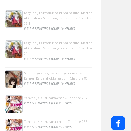
Kage no Jitsuryokusha ni Naritakute! Master
of Garden - Shichikage Retsuden - Chapitre
02.1
IL Y A 4 SEMAINES 5 JOURS 10 HEURES
Kage no Jitsuryokusha ni Naritakute! Master
of Garden - Shichikage Retsuden - Chapitre
01
IL Y A 4 SEMAINES 5 JOURS 10 HEURES
Shin no yasuragi wa konoyo ni naku -Shin
Kamen Raida Shokka Saido- - Chapitre 80
IL Y A 4 SEMAINES 5 JOURS 10 HEURES
Yankee JK Kuzuhana-chan - Chapitre 287
IL Y A 5 SEMAINES 1 JOUR 8 HEURES
Yankee JK Kuzuhana-chan - Chapitre 286
IL Y A 5 SEMAINES 1 JOUR 8 HEURES