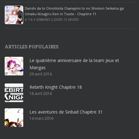
e
Danshi da to Omotteita Osanajimi to no Shinkon Seikatsu ga
2
Umaku Ikisugiru Ken ni Tsuite - Chapitre 11
0
IL Y A 4 SEMAINES 5 JOURS 13 HEURES
1
9
p
ARTICLES POPULAIRES
r
o
Le quatrième anniversaire de la team Jeux et
o
Mangas
ff
29 avril 2016
i
c
Rebirth Knight Chapitre 18
e
18 avril 2016
3
6
5
Les aventures de Sinbad Chapitre 31
p
14 mars 2016
r
o