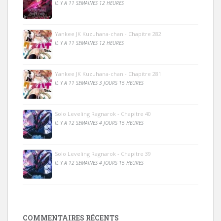
IL Y A 11 SEMAINES 12 HEURES
Yankee JK Kuzuhana-chan - Chapitre 282
IL Y A 11 SEMAINES 12 HEURES
Yankee JK Kuzuhana-chan - Chapitre 281
IL Y A 11 SEMAINES 3 JOURS 15 HEURES
Solo Leveling Ragnarok - Chapitre 40
IL Y A 12 SEMAINES 4 JOURS 15 HEURES
Solo Leveling Ragnarok - Chapitre 39
IL Y A 12 SEMAINES 4 JOURS 15 HEURES
COMMENTAIRES RÉCENTS