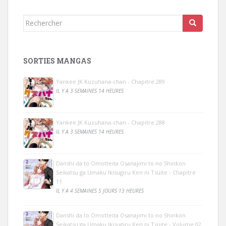
Rechercher...
SORTIES MANGAS
Yankee JK Kuzuhana-chan - Chapitre 289
IL Y A 3 SEMAINES 14 HEURES
Yankee JK Kuzuhana-chan - Chapitre 288
IL Y A 3 SEMAINES 14 HEURES
Danshi da to Omotteita Osanajimi to no Shinkon
Seikatsu ga Umaku Ikisugiru Ken ni Tsuite - Chapitre
11
IL Y A 4 SEMAINES 5 JOURS 13 HEURES
Danshi da to Omotteita Osanajimi to no Shinkon
Seikatsu ga Umaku Ikisugiru Ken ni Tsuite - Volume 02