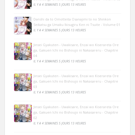
IL Y A 4 SEMAINES 5 JOURS 13 HEURES
Danshi da to Omotteita Osanajimi to no Shinkon
Seikatsu ga Umaku Ikisugiru Ken ni Tsuite - Volume 01
IL Y A 4 SEMAINES 5 JOURS 13 HEURES
Jinsei Gyakuten - Uwakisare, Enzai wo Kiserareta Ore
ga, Gakuen Ichi no Bishoujo ni Nakasareru - Chapitre
04
IL Y A 4 SEMAINES 5 JOURS 13 HEURES
Jinsei Gyakuten - Uwakisare, Enzai wo Kiserareta Ore
ga, Gakuen Ichi no Bishoujo ni Nakasareru - Chapitre
03
IL Y A 4 SEMAINES 5 JOURS 13 HEURES
Jinsei Gyakuten - Uwakisare, Enzai wo Kiserareta Ore
ga, Gakuen Ichi no Bishoujo ni Nakasareru - Chapitre
02
IL Y A 4 SEMAINES 5 JOURS 13 HEURES