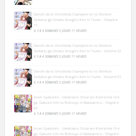
Danshi da to Omotteita Osanajimi to no Shinkon
Seikatsu ga Umaku Ikisugiru Ken ni Tsuite - Chapitre
11
IL Y A 4 SEMAINES 5 JOURS 11 HEURES
Danshi da to Omotteita Osanajimi to no Shinkon
Seikatsu ga Umaku Ikisugiru Ken ni Tsuite - Volume 02
IL Y A 4 SEMAINES 5 JOURS 11 HEURES
Danshi da to Omotteita Osanajimi to no Shinkon
Seikatsu ga Umaku Ikisugiru Ken ni Tsuite - Volume 01
IL Y A 4 SEMAINES 5 JOURS 11 HEURES
Jinsei Gyakuten - Uwakisare, Enzai wo Kiserareta Ore
ga, Gakuen Ichi no Bishoujo ni Nakasareru - Chapitre
04
IL Y A 4 SEMAINES 5 JOURS 11 HEURES
Jinsei Gyakuten - Uwakisare, Enzai wo Kiserareta Ore
ga, Gakuen Ichi no Bishoujo ni Nakasareru - Chapitre