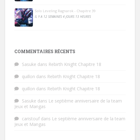
Solo Leveling Ragnarok - Chapitre 39
IL Y A 12 SEMAINES 4 JOURS 13 HEURES
COMMENTAIRES RÉCENTS
Sasuke
dans
Rebirth Knight Chapitre 18
quillon
dans
Rebirth Knight Chapitre 18
quillon
dans
Rebirth Knight Chapitre 18
Sasuke
dans
Le septième anniversaire de la team
Jeux et Mangas
caristouf
dans
Le septième anniversaire de la team
Jeux et Mangas