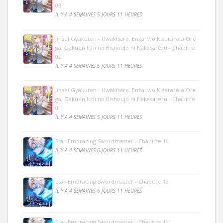
03
IL Y A 4 SEMAINES 5 JOURS 11 HEURES
Jinsei Gyakuten - Uwakisare, Enzai wo Kiserareta Ore
ga, Gakuen Ichi no Bishoujo ni Nakasareru - Chapitre
02
IL Y A 4 SEMAINES 5 JOURS 11 HEURES
Jinsei Gyakuten - Uwakisare, Enzai wo Kiserareta Ore
ga, Gakuen Ichi no Bishoujo ni Nakasareru - Chapitre
01
IL Y A 4 SEMAINES 5 JOURS 11 HEURES
Star-Embracing Swordmaster - Chapitre 14
IL Y A 4 SEMAINES 6 JOURS 11 HEURES
Star-Embracing Swordmaster - Chapitre 13
IL Y A 4 SEMAINES 6 JOURS 11 HEURES
Star-Embracing Swordmaster - Chapitre 12