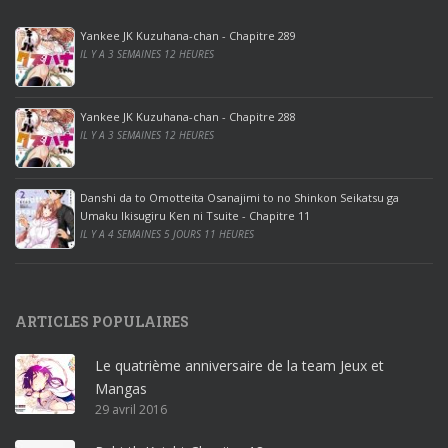
0
p
Yankee JK Kuzuhana-chan - Chapitre 289
r
IL Y A 3 SEMAINES 12 HEURES
o
o
ff
Yankee JK Kuzuhana-chan - Chapitre 288
IL Y A 3 SEMAINES 12 HEURES
i
c
e
Danshi da to Omotteita Osanajimi to no Shinkon Seikatsu ga
2
Umaku Ikisugiru Ken ni Tsuite - Chapitre 11
0
IL Y A 4 SEMAINES 5 JOURS 11 HEURES
1
9
p
ARTICLES POPULAIRES
r
o
Le quatrième anniversaire de la team Jeux et
o
Mangas
ff
29 avril 2016
i
c