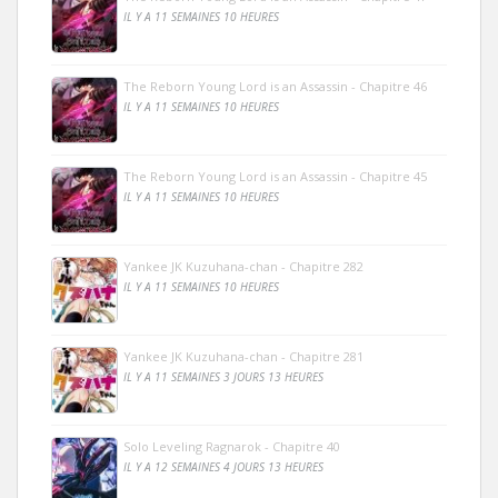
IL Y A 11 SEMAINES 10 HEURES
The Reborn Young Lord is an Assassin - Chapitre 46
IL Y A 11 SEMAINES 10 HEURES
The Reborn Young Lord is an Assassin - Chapitre 45
IL Y A 11 SEMAINES 10 HEURES
Yankee JK Kuzuhana-chan - Chapitre 282
IL Y A 11 SEMAINES 10 HEURES
Yankee JK Kuzuhana-chan - Chapitre 281
IL Y A 11 SEMAINES 3 JOURS 13 HEURES
Solo Leveling Ragnarok - Chapitre 40
IL Y A 12 SEMAINES 4 JOURS 13 HEURES