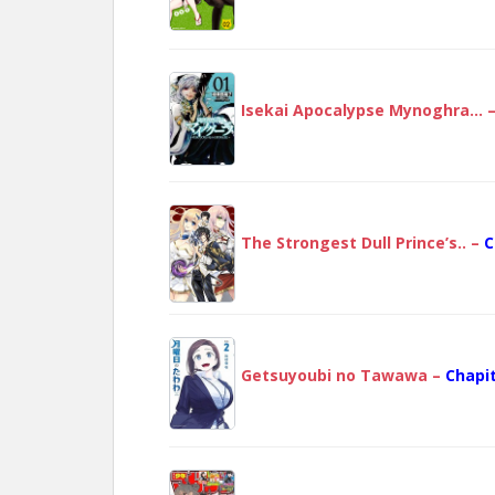
Isekai Apocalypse Mynoghra… 
The Strongest Dull Prince’s.. –
C
Getsuyoubi no Tawawa –
Chapit