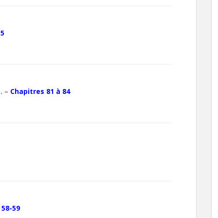
.5
… –
Chapitres 81 à 84
 58-59