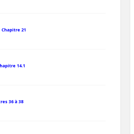
–
Chapitre 21
hapitre 14.1
res 36 à 38