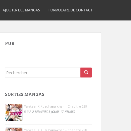
AJOUTER DES MANGAS
FORMULAIRE DE CONTACT
PUB
Rechercher...
SORTIES MANGAS
Yankee JK Kuzuhana-chan - Chapitre 289
IL Y A 2 SEMAINES 5 JOURS 17 HEURES
Yankee JK Kuzuhana-chan - Chapitre 288