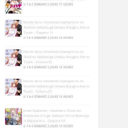
IL Y A 2 SEMAINES 5 JOURS 17 HEURES
Danshi da to Omotteita Osanajimi to no
Shinkon Seikatsu ga Umaku Ikisugiru Ken ni
Tsuite - Chapitre 11
IL Y A 4 SEMAINES 3 JOURS 16 HEURES
Danshi da to Omotteita Osanajimi to no
Shinkon Seikatsu ga Umaku Ikisugiru Ken ni
Tsuite - Volume 02
IL Y A 4 SEMAINES 3 JOURS 16 HEURES
Danshi da to Omotteita Osanajimi to no
Shinkon Seikatsu ga Umaku Ikisugiru Ken ni
Tsuite - Volume 01
IL Y A 4 SEMAINES 3 JOURS 16 HEURES
Jinsei Gyakuten - Uwakisare, Enzai wo
Kiserareta Ore ga, Gakuen Ichi no Bishoujo
ni Nakasareru - Chapitre 04
IL Y A 4 SEMAINES 3 JOURS 16 HEURES