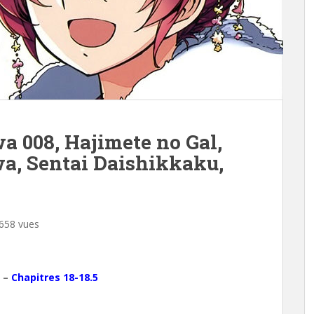
 008, Hajimete no Gal,
a, Sentai Daishikkaku,
658 vues
–
Chapitres 18-18.5