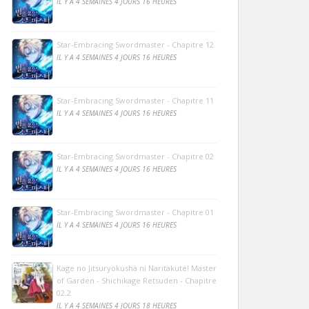
IL Y A 4 SEMAINES 4 JOURS 16 HEURES
Star-Embracing Swordmaster - Chapitre 12
IL Y A 4 SEMAINES 4 JOURS 16 HEURES
Star-Embracing Swordmaster - Chapitre 11
IL Y A 4 SEMAINES 4 JOURS 16 HEURES
Star-Embracing Swordmaster - Chapitre 02
IL Y A 4 SEMAINES 4 JOURS 16 HEURES
Star-Embracing Swordmaster - Chapitre 01
IL Y A 4 SEMAINES 4 JOURS 16 HEURES
Kage no Jitsuryokusha ni Naritakute! Master
of Garden - Shichikage Retsuden - Chapitre
02.2
IL Y A 4 SEMAINES 4 JOURS 18 HEURES