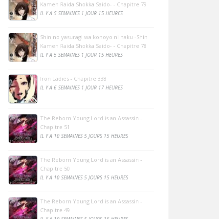
Kamen Raida Shokka Saido- - Chapitre 79
IL Y A 5 SEMAINES 1 JOUR 15 HEURES
Shin no yasuragi wa konoyo ni naku -Shin
Kamen Raida Shokka Saido- - Chapitre 78
IL Y A 5 SEMAINES 1 JOUR 15 HEURES
Iron Ladies - Chapitre 338
IL Y A 6 SEMAINES 1 JOUR 17 HEURES
The Reborn Young Lord is an Assassin -
Chapitre 51
IL Y A 10 SEMAINES 5 JOURS 15 HEURES
The Reborn Young Lord is an Assassin -
Chapitre 50
IL Y A 10 SEMAINES 5 JOURS 15 HEURES
The Reborn Young Lord is an Assassin -
Chapitre 49