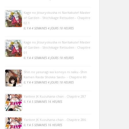
Kage no Jitsuryokusha ni Naritakute! Master
of Garden - Shichikage Retsuden - Chapitre
02.1
IL Y A 4 SEMAINES 4 JOURS 18 HEURES
Kage no Jitsuryokusha ni Naritakute! Master
of Garden - Shichikage Retsuden - Chapitre
01
IL Y A 4 SEMAINES 4 JOURS 18 HEURES
Shin no yasuragi wa konoyo ni naku -Shin
Kamen Raida Shokka Saido- - Chapitre 80
IL Y A 4 SEMAINES 4 JOURS 18 HEURES
Yankee JK Kuzuhana-chan - Chapitre 287
IL Y A 5 SEMAINES 16 HEURES
Yankee JK Kuzuhana-chan - Chapitre 286
IL Y A 5 SEMAINES 16 HEURES