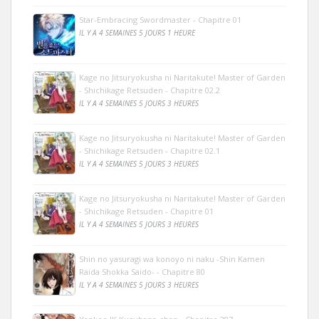
Star-Embracing Swordmaster - Chapitre 01
IL Y A 4 SEMAINES 5 JOURS 1 HEURE
Kage no Jitsuryokusha ni Naritakute! Master of Garden
- Shichikage Retsuden - Chapitre 02.2
IL Y A 4 SEMAINES 5 JOURS 3 HEURES
Kage no Jitsuryokusha ni Naritakute! Master of Garden
- Shichikage Retsuden - Chapitre 02.1
IL Y A 4 SEMAINES 5 JOURS 3 HEURES
Kage no Jitsuryokusha ni Naritakute! Master of Garden
- Shichikage Retsuden - Chapitre 01
IL Y A 4 SEMAINES 5 JOURS 3 HEURES
Shin no yasuragi wa konoyo ni naku -Shin Kamen
Raida Shokka Saido- - Chapitre 80
IL Y A 4 SEMAINES 5 JOURS 3 HEURES