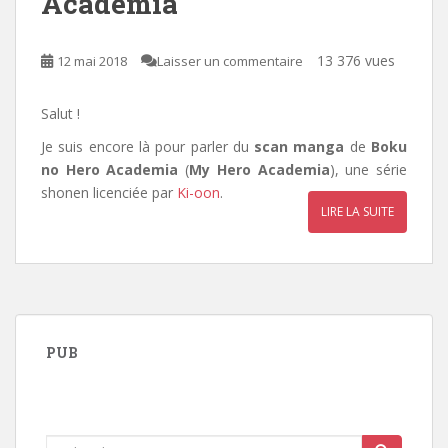
Academia
13 376 vues
12 mai 2018
Laisser un commentaire
Salut !
Je suis encore là pour parler du
scan manga
de
Boku
no Hero Academia
(
My Hero Academia
), une série
shonen licenciée par
Ki-oon
.
LIRE LA SUITE
PUB
Rechercher...