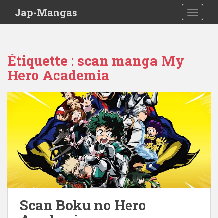
Skip to main content
Jap-Mangas
TOGGLE
Étiquette :
scan manga My
Hero Academia
Scan Boku no Hero