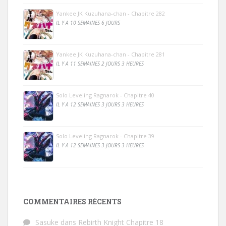
Yankee JK Kuzuhana-chan - Chapitre 282
IL Y A 10 SEMAINES 6 JOURS
Yankee JK Kuzuhana-chan - Chapitre 281
IL Y A 11 SEMAINES 2 JOURS 3 HEURES
Solo Leveling Ragnarok - Chapitre 40
IL Y A 12 SEMAINES 3 JOURS 3 HEURES
Solo Leveling Ragnarok - Chapitre 39
IL Y A 12 SEMAINES 3 JOURS 3 HEURES
COMMENTAIRES RÉCENTS
Sasuke
dans
Rebirth Knight Chapitre 18