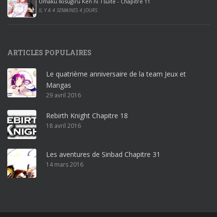
Umaku Ikisugiru Ken ni Tsuite - Chapitre 11
0
IL Y A 4 SEMAINES 4 JOURS
1
9
p
ARTICLES POPULAIRES
r
o
Le quatrième anniversaire de la team Jeux et
o
Mangas
ff
29 avril 2016
i
c
Rebirth Knight Chapitre 18
e
18 avril 2016
3
6
5
Les aventures de Sinbad Chapitre 31
p
14 mars 2016
r
o
w
i