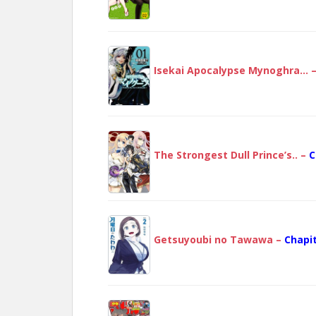
Isekai Apocalypse Mynoghra… 
The Strongest Dull Prince’s.. –
C
Getsuyoubi no Tawawa –
Chapit