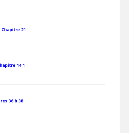
–
Chapitre 21
hapitre 14.1
res 36 à 38