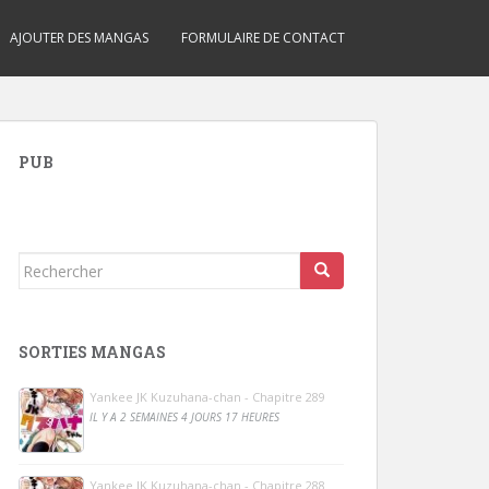
AJOUTER DES MANGAS
FORMULAIRE DE CONTACT
PUB
Rechercher...
SORTIES MANGAS
Yankee JK Kuzuhana-chan - Chapitre 289
IL Y A 2 SEMAINES 4 JOURS 17 HEURES
Yankee JK Kuzuhana-chan - Chapitre 288