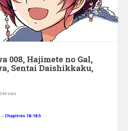
 008, Hajimete no Gal,
a, Sentai Daishikkaku,
644 vues
–
Chapitres 18-18.5