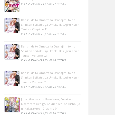
IL Y A 2 SEMAINES 4 JOURS 17 HEURES
Danshi da to Omotteita Osanajimi to no
Shinkon Seikatsu ga Umaku Ikisugiru Ken ni
Tsuite - Chapitre 11
IL Y A 4 SEMAINES 2 JOURS 16 HEURES
Danshi da to Omotteita Osanajimi to no
Shinkon Seikatsu ga Umaku Ikisugiru Ken ni
Tsuite - Volume 02
IL Y A 4 SEMAINES 2 JOURS 16 HEURES
Danshi da to Omotteita Osanajimi to no
Shinkon Seikatsu ga Umaku Ikisugiru Ken ni
Tsuite - Volume 01
IL Y A 4 SEMAINES 2 JOURS 16 HEURES
Jinsei Gyakuten - Uwakisare, Enzai wo
Kiserareta Ore ga, Gakuen Ichi no Bishoujo
ni Nakasareru - Chapitre 04
IL Y A 4 SEMAINES 2 JOURS 16 HEURES