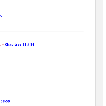
.5
… –
Chapitres 81 à 84
 58-59