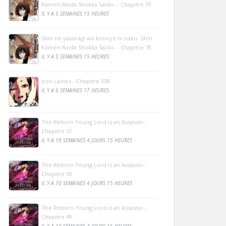
Kamen Raida Shokka Saido- - Chapitre 79
IL Y A 5 SEMAINES 15 HEURES
Shin no yasuragi wa konoyo ni naku -Shin
Kamen Raida Shokka Saido- - Chapitre 78
IL Y A 5 SEMAINES 15 HEURES
Iron Ladies - Chapitre 338
IL Y A 6 SEMAINES 17 HEURES
The Reborn Young Lord is an Assassin -
Chapitre 51
IL Y A 10 SEMAINES 4 JOURS 15 HEURES
The Reborn Young Lord is an Assassin -
Chapitre 50
IL Y A 10 SEMAINES 4 JOURS 15 HEURES
The Reborn Young Lord is an Assassin -
Chapitre 49