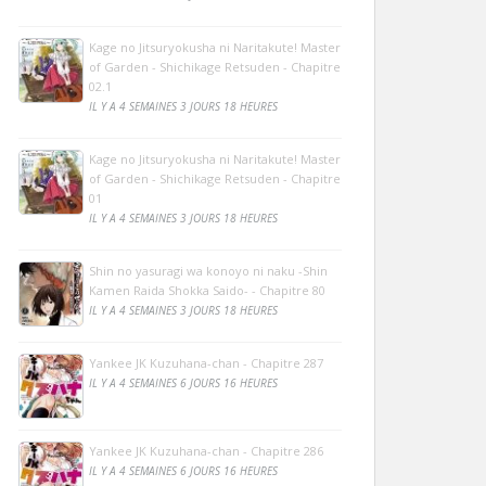
Kage no Jitsuryokusha ni Naritakute! Master
of Garden - Shichikage Retsuden - Chapitre
02.1
IL Y A 4 SEMAINES 3 JOURS 18 HEURES
Kage no Jitsuryokusha ni Naritakute! Master
of Garden - Shichikage Retsuden - Chapitre
01
IL Y A 4 SEMAINES 3 JOURS 18 HEURES
Shin no yasuragi wa konoyo ni naku -Shin
Kamen Raida Shokka Saido- - Chapitre 80
IL Y A 4 SEMAINES 3 JOURS 18 HEURES
Yankee JK Kuzuhana-chan - Chapitre 287
IL Y A 4 SEMAINES 6 JOURS 16 HEURES
Yankee JK Kuzuhana-chan - Chapitre 286
IL Y A 4 SEMAINES 6 JOURS 16 HEURES