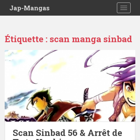
Skip to main content
Jap-Mangas
TOGGLE
Étiquette :
scan manga sinbad
Scan Sinbad 56 & Arrêt de