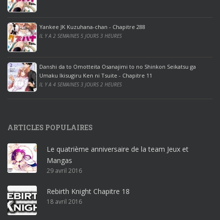
o
o
ff
Yankee JK Kuzuhana-chan - Chapitre 288
IL Y A 2 SEMAINES 5 JOURS 3 HEURES
i
c
e
Danshi da to Omotteita Osanajimi to no Shinkon Seikatsu ga
2
Umaku Ikisugiru Ken ni Tsuite - Chapitre 11
0
IL Y A 4 SEMAINES 3 JOURS 2 HEURES
1
9
p
ARTICLES POPULAIRES
r
o
Le quatrième anniversaire de la team Jeux et
o
Mangas
ff
29 avril 2016
i
c
Rebirth Knight Chapitre 18
e
18 avril 2016
3
6