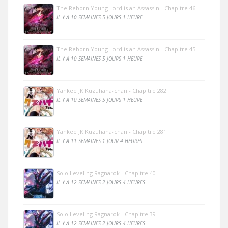
The Reborn Young Lord is an Assassin - Chapitre 46
IL Y A 10 SEMAINES 5 JOURS 1 HEURE
The Reborn Young Lord is an Assassin - Chapitre 45
IL Y A 10 SEMAINES 5 JOURS 1 HEURE
Yankee JK Kuzuhana-chan - Chapitre 282
IL Y A 10 SEMAINES 5 JOURS 1 HEURE
Yankee JK Kuzuhana-chan - Chapitre 281
IL Y A 11 SEMAINES 1 JOUR 4 HEURES
Solo Leveling Ragnarok - Chapitre 40
IL Y A 12 SEMAINES 2 JOURS 4 HEURES
Solo Leveling Ragnarok - Chapitre 39
IL Y A 12 SEMAINES 2 JOURS 4 HEURES