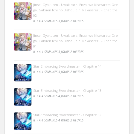
Jinsei Gyakuten - Uwakisare, Enzai wo Kiserareta Ore
ga, Gakuen Ichi no Bishoujo ni Nakasareru - Chapitre
02
IL Y A 4 SEMAINES 3 JOURS 2 HEURES
Jinsei Gyakuten - Uwakisare, Enzai wo Kiserareta Ore
ga, Gakuen Ichi no Bishoujo ni Nakasareru - Chapitre
01
IL Y A 4 SEMAINES 3 JOURS 2 HEURES
Star-Embracing Swordmaster - Chapitre 14
IL Y A 4 SEMAINES 4 JOURS 2 HEURES
Star-Embracing Swordmaster - Chapitre 13
IL Y A 4 SEMAINES 4 JOURS 2 HEURES
Star-Embracing Swordmaster - Chapitre 12
IL Y A 4 SEMAINES 4 JOURS 2 HEURES