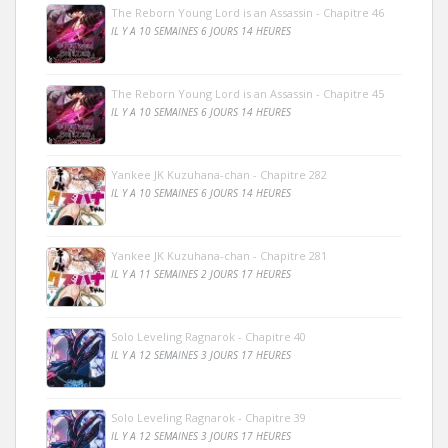
The Reborn Young Lord is an Assassin - Chapitre 46
IL Y A 10 SEMAINES 6 JOURS 14 HEURES
The Reborn Young Lord is an Assassin - Chapitre 45
IL Y A 10 SEMAINES 6 JOURS 14 HEURES
Yankee JK Kuzuhana-chan - Chapitre 282
IL Y A 10 SEMAINES 6 JOURS 14 HEURES
Yankee JK Kuzuhana-chan - Chapitre 281
IL Y A 11 SEMAINES 2 JOURS 17 HEURES
Solo Leveling Ragnarok - Chapitre 40
IL Y A 12 SEMAINES 3 JOURS 17 HEURES
Solo Leveling Ragnarok - Chapitre 39
IL Y A 12 SEMAINES 3 JOURS 17 HEURES