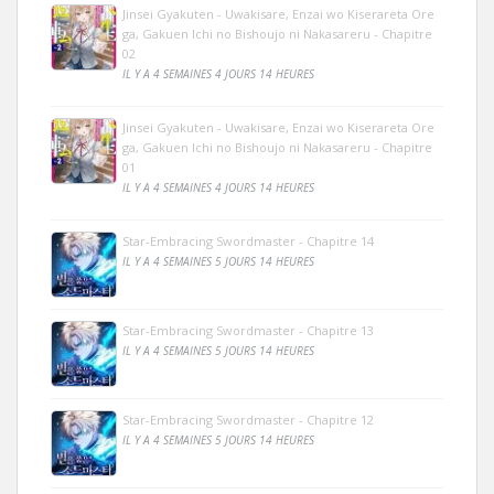
Jinsei Gyakuten - Uwakisare, Enzai wo Kiserareta Ore
ga, Gakuen Ichi no Bishoujo ni Nakasareru - Chapitre
02
IL Y A 4 SEMAINES 4 JOURS 14 HEURES
Jinsei Gyakuten - Uwakisare, Enzai wo Kiserareta Ore
ga, Gakuen Ichi no Bishoujo ni Nakasareru - Chapitre
01
IL Y A 4 SEMAINES 4 JOURS 14 HEURES
Star-Embracing Swordmaster - Chapitre 14
IL Y A 4 SEMAINES 5 JOURS 14 HEURES
Star-Embracing Swordmaster - Chapitre 13
IL Y A 4 SEMAINES 5 JOURS 14 HEURES
Star-Embracing Swordmaster - Chapitre 12
IL Y A 4 SEMAINES 5 JOURS 14 HEURES