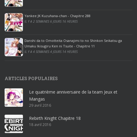
o
o
ff
Yankee JK Kuzuhana-chan - Chapitre 288
IL Y A 2 SEMAINES 6 JOURS 16 HEURES
i
c
e
Danshi da to Omotteita Osanajimi to no Shinkon Seikatsu ga
2
Umaku Ikisugiru Ken ni Tsuite - Chapitre 11
0
IL Y A 4 SEMAINES 4 JOURS 14 HEURES
1
9
p
ARTICLES POPULAIRES
r
o
Le quatrième anniversaire de la team Jeux et
o
Mangas
ff
29 avril 2016
i
c
Rebirth Knight Chapitre 18
e
18 avril 2016
3
6