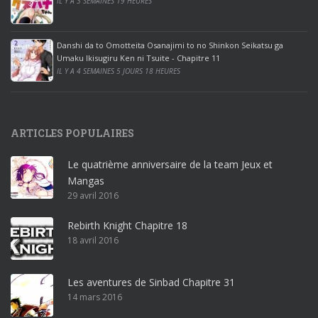
IL Y A 3 SEMAINES 19 HEURES
i
c
e
Danshi da to Omotteita Osanajimi to no Shinkon Seikatsu ga
2
Umaku Ikisugiru Ken ni Tsuite - Chapitre 11
0
IL Y A 4 SEMAINES 5 JOURS 18 HEURES
1
9
p
ARTICLES POPULAIRES
r
o
Le quatrième anniversaire de la team Jeux et
o
Mangas
ff
29 avril 2016
i
c
Rebirth Knight Chapitre 18
e
18 avril 2016
3
6
5
Les aventures de Sinbad Chapitre 31
p
14 mars 2016
r