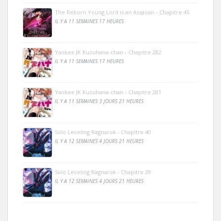
The Reborn Young Lord is an Assassin - Chapitre 45
IL Y A 11 SEMAINES 17 HEURES
Yankee JK Kuzuhana-chan - Chapitre 282
IL Y A 11 SEMAINES 17 HEURES
Yankee JK Kuzuhana-chan - Chapitre 281
IL Y A 11 SEMAINES 3 JOURS 21 HEURES
Solo Leveling Ragnarok - Chapitre 40
IL Y A 12 SEMAINES 4 JOURS 21 HEURES
Solo Leveling Ragnarok - Chapitre 39
IL Y A 12 SEMAINES 4 JOURS 21 HEURES