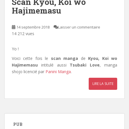
Scan Kyou, Koi wo
Hajimemasu
14 septembre 2018
Laisser un commentaire
14 212 vues
Yo !
Voici cette fois le
scan manga
de
Kyou, Koi wo
Hajimemasu
intitulé aussi
Tsubaki Love
, manga
shojo licencié par
Panini Manga
.
LIRE LA SUITE
PUB