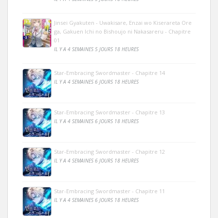
Jinsei Gyakuten - Uwakisare, Enzai wo Kiserareta Ore
ga, Gakuen Ichi no Bishoujo ni Nakasareru - Chapitre
01
IL Y A 4 SEMAINES 5 JOURS 18 HEURES
Star-Embracing Swordmaster - Chapitre 14
IL Y A 4 SEMAINES 6 JOURS 18 HEURES
Star-Embracing Swordmaster - Chapitre 13
IL Y A 4 SEMAINES 6 JOURS 18 HEURES
Star-Embracing Swordmaster - Chapitre 12
IL Y A 4 SEMAINES 6 JOURS 18 HEURES
Star-Embracing Swordmaster - Chapitre 11
IL Y A 4 SEMAINES 6 JOURS 18 HEURES