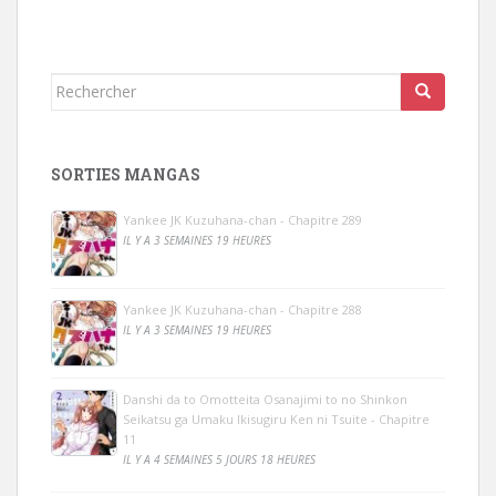
Rechercher...
SORTIES MANGAS
Yankee JK Kuzuhana-chan - Chapitre 289
IL Y A 3 SEMAINES 19 HEURES
Yankee JK Kuzuhana-chan - Chapitre 288
IL Y A 3 SEMAINES 19 HEURES
Danshi da to Omotteita Osanajimi to no Shinkon
Seikatsu ga Umaku Ikisugiru Ken ni Tsuite - Chapitre
11
IL Y A 4 SEMAINES 5 JOURS 18 HEURES