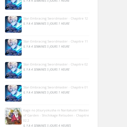
IL Y A 4 SEMAINES 5 JOURS 1 HEURE
Star-Embracing Swordmaster - Chapitre 12
IL Y A 4 SEMAINES 5 JOURS 1 HEURE
Star-Embracing Swordmaster - Chapitre 11
IL Y A 4 SEMAINES 5 JOURS 1 HEURE
Star-Embracing Swordmaster - Chapitre 02
IL Y A 4 SEMAINES 5 JOURS 1 HEURE
Star-Embracing Swordmaster - Chapitre 01
IL Y A 4 SEMAINES 5 JOURS 1 HEURE
Kage no Jitsuryokusha ni Naritakute! Master
of Garden - Shichikage Retsuden - Chapitre
02.2
IL Y A 4 SEMAINES 5 JOURS 4 HEURES