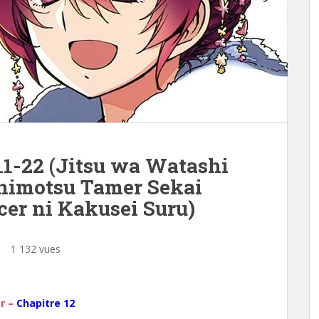
1-22 (Jitsu wa Watashi
Onimotsu Tamer Sekai
er ni Kakusei Suru)
1 132 vues
e
r –
Chapitre 12