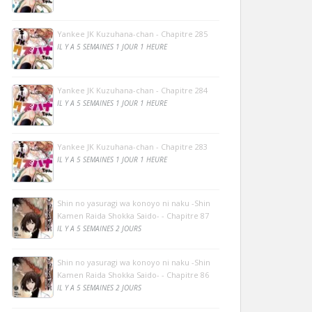
Yankee JK Kuzuhana-chan - Chapitre 285
IL Y A 5 SEMAINES 1 JOUR 1 HEURE
Yankee JK Kuzuhana-chan - Chapitre 284
IL Y A 5 SEMAINES 1 JOUR 1 HEURE
Yankee JK Kuzuhana-chan - Chapitre 283
IL Y A 5 SEMAINES 1 JOUR 1 HEURE
Shin no yasuragi wa konoyo ni naku -Shin
Kamen Raida Shokka Saido- - Chapitre 87
IL Y A 5 SEMAINES 2 JOURS
Shin no yasuragi wa konoyo ni naku -Shin
Kamen Raida Shokka Saido- - Chapitre 86
IL Y A 5 SEMAINES 2 JOURS