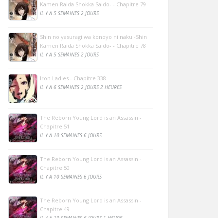
Kamen Raida Shokka Saido- - Chapitre 79
IL Y A 5 SEMAINES 2 JOURS
Shin no yasuragi wa konoyo ni naku -Shin
Kamen Raida Shokka Saido- - Chapitre 78
IL Y A 5 SEMAINES 2 JOURS
Iron Ladies - Chapitre 338
IL Y A 6 SEMAINES 2 JOURS 2 HEURES
The Reborn Young Lord is an Assassin -
Chapitre 51
IL Y A 10 SEMAINES 6 JOURS
The Reborn Young Lord is an Assassin -
Chapitre 50
IL Y A 10 SEMAINES 6 JOURS
The Reborn Young Lord is an Assassin -
Chapitre 49