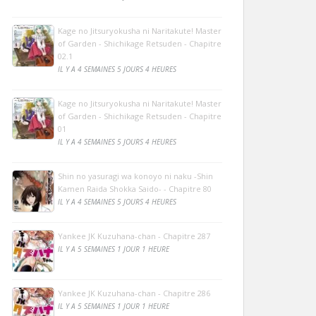
Kage no Jitsuryokusha ni Naritakute! Master
of Garden - Shichikage Retsuden - Chapitre
02.1
IL Y A 4 SEMAINES 5 JOURS 4 HEURES
Kage no Jitsuryokusha ni Naritakute! Master
of Garden - Shichikage Retsuden - Chapitre
01
IL Y A 4 SEMAINES 5 JOURS 4 HEURES
Shin no yasuragi wa konoyo ni naku -Shin
Kamen Raida Shokka Saido- - Chapitre 80
IL Y A 4 SEMAINES 5 JOURS 4 HEURES
Yankee JK Kuzuhana-chan - Chapitre 287
IL Y A 5 SEMAINES 1 JOUR 1 HEURE
Yankee JK Kuzuhana-chan - Chapitre 286
IL Y A 5 SEMAINES 1 JOUR 1 HEURE