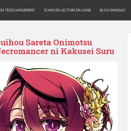
 EN TÉLÉCHARGEMENT
SCANS EN LECTURE EN LIGNE
BLOG MANGAS
uihou Sareta Onimotsu
Necromancer ni Kakusei Suru