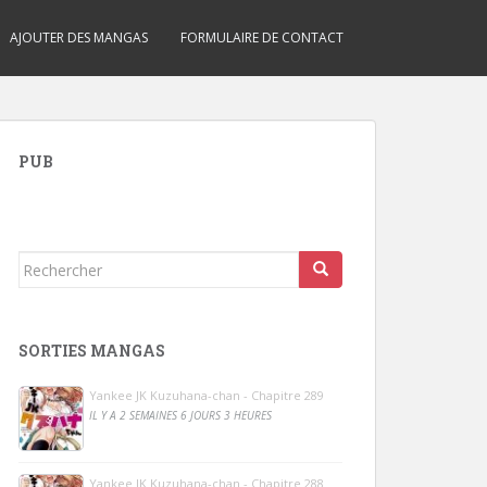
AJOUTER DES MANGAS
FORMULAIRE DE CONTACT
PUB
Rechercher...
SORTIES MANGAS
Yankee JK Kuzuhana-chan - Chapitre 289
IL Y A 2 SEMAINES 6 JOURS 3 HEURES
Yankee JK Kuzuhana-chan - Chapitre 288