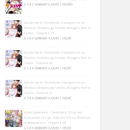
IL Y A 2 SEMAINES 6 JOURS 3 HEURES
Danshi da to Omotteita Osanajimi to no
Shinkon Seikatsu ga Umaku Ikisugiru Ken ni
Tsuite - Chapitre 11
IL Y A 4 SEMAINES 4 JOURS 1 HEURE
Danshi da to Omotteita Osanajimi to no
Shinkon Seikatsu ga Umaku Ikisugiru Ken ni
Tsuite - Volume 02
IL Y A 4 SEMAINES 4 JOURS 1 HEURE
Danshi da to Omotteita Osanajimi to no
Shinkon Seikatsu ga Umaku Ikisugiru Ken ni
Tsuite - Volume 01
IL Y A 4 SEMAINES 4 JOURS 1 HEURE
Jinsei Gyakuten - Uwakisare, Enzai wo
Kiserareta Ore ga, Gakuen Ichi no Bishoujo
ni Nakasareru - Chapitre 04
IL Y A 4 SEMAINES 4 JOURS 1 HEURE