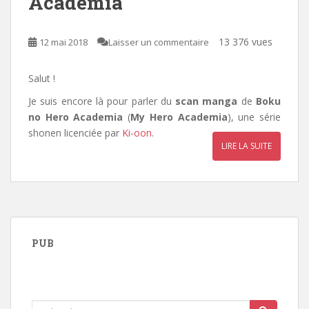
Academia
13 376 vues
12 mai 2018
Laisser un commentaire
Salut !
Je suis encore là pour parler du
scan manga
de
Boku
no Hero Academia
(
My Hero Academia
), une série
shonen licenciée par
Ki-oon
.
LIRE LA SUITE
PUB
Rechercher...