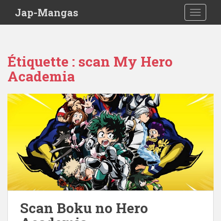
Skip to main content
Jap-Mangas
TOGGLE
Étiquette :
scan My Hero
Academia
Scan Boku no Hero