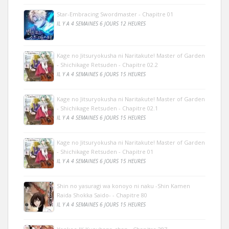
Star-Embracing Swordmaster - Chapitre 01
IL Y A 4 SEMAINES 6 JOURS 12 HEURES
Kage no Jitsuryokusha ni Naritakute! Master of Garden
- Shichikage Retsuden - Chapitre 02.2
IL Y A 4 SEMAINES 6 JOURS 15 HEURES
Kage no Jitsuryokusha ni Naritakute! Master of Garden
- Shichikage Retsuden - Chapitre 02.1
IL Y A 4 SEMAINES 6 JOURS 15 HEURES
Kage no Jitsuryokusha ni Naritakute! Master of Garden
- Shichikage Retsuden - Chapitre 01
IL Y A 4 SEMAINES 6 JOURS 15 HEURES
Shin no yasuragi wa konoyo ni naku -Shin Kamen
Raida Shokka Saido- - Chapitre 80
IL Y A 4 SEMAINES 6 JOURS 15 HEURES