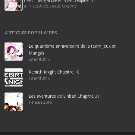
Umaku Ikisugiru Ken ni Tsuite - Chapitre 11
0
IL Y A 4 SEMAINES 5 JOURS 12 HEURES
1
9
p
ARTICLES POPULAIRES
r
o
Le quatrième anniversaire de la team Jeux et
o
Mangas
ff
29 avril 2016
i
c
Rebirth Knight Chapitre 18
e
18 avril 2016
3
6
5
Les aventures de Sinbad Chapitre 31
p
14 mars 2016
r
o
w
i