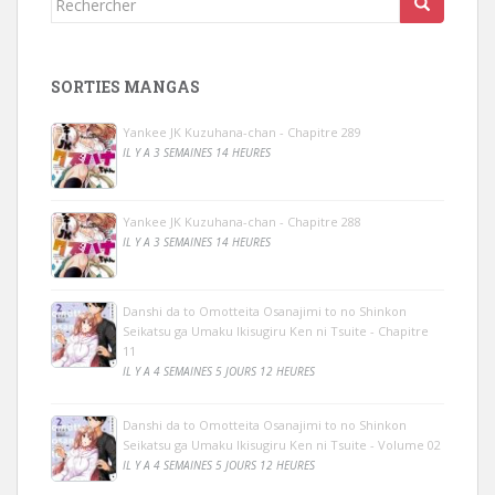
SORTIES MANGAS
Yankee JK Kuzuhana-chan - Chapitre 289
IL Y A 3 SEMAINES 14 HEURES
Yankee JK Kuzuhana-chan - Chapitre 288
IL Y A 3 SEMAINES 14 HEURES
Danshi da to Omotteita Osanajimi to no Shinkon
Seikatsu ga Umaku Ikisugiru Ken ni Tsuite - Chapitre
11
IL Y A 4 SEMAINES 5 JOURS 12 HEURES
Danshi da to Omotteita Osanajimi to no Shinkon
Seikatsu ga Umaku Ikisugiru Ken ni Tsuite - Volume 02
IL Y A 4 SEMAINES 5 JOURS 12 HEURES