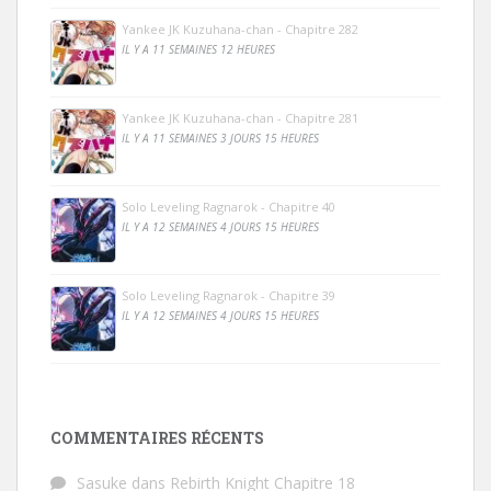
Yankee JK Kuzuhana-chan - Chapitre 282
IL Y A 11 SEMAINES 12 HEURES
Yankee JK Kuzuhana-chan - Chapitre 281
IL Y A 11 SEMAINES 3 JOURS 15 HEURES
Solo Leveling Ragnarok - Chapitre 40
IL Y A 12 SEMAINES 4 JOURS 15 HEURES
Solo Leveling Ragnarok - Chapitre 39
IL Y A 12 SEMAINES 4 JOURS 15 HEURES
COMMENTAIRES RÉCENTS
Sasuke
dans
Rebirth Knight Chapitre 18