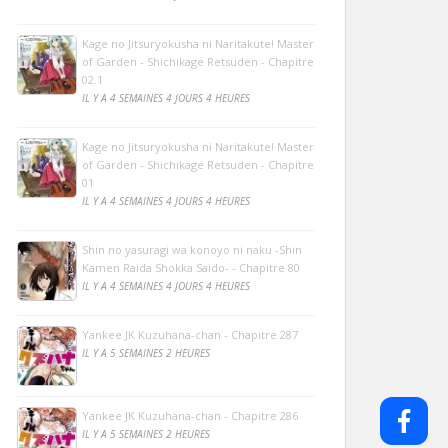
Kage no Jitsuryokusha ni Naritakute! Master
of Garden - Shichikage Retsuden - Chapitre
02.1
IL Y A 4 SEMAINES 4 JOURS 4 HEURES
Kage no Jitsuryokusha ni Naritakute! Master
of Garden - Shichikage Retsuden - Chapitre
01
IL Y A 4 SEMAINES 4 JOURS 4 HEURES
Shin no yasuragi wa konoyo ni naku -Shin
Kamen Raida Shokka Saido- - Chapitre 80
IL Y A 4 SEMAINES 4 JOURS 4 HEURES
Yankee JK Kuzuhana-chan - Chapitre 287
IL Y A 5 SEMAINES 2 HEURES
Yankee JK Kuzuhana-chan - Chapitre 286
IL Y A 5 SEMAINES 2 HEURES