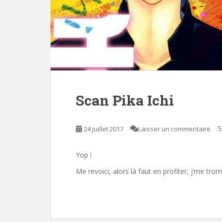
Scan Pika Ichi
5
24 juillet 2017
Laisser un commentaire
Yop !
Me revoici, alors là faut en profiter, j’me tro