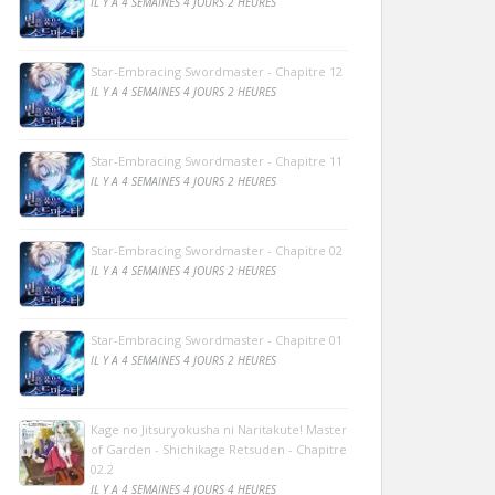
IL Y A 4 SEMAINES 4 JOURS 2 HEURES
Star-Embracing Swordmaster - Chapitre 12
IL Y A 4 SEMAINES 4 JOURS 2 HEURES
Star-Embracing Swordmaster - Chapitre 11
IL Y A 4 SEMAINES 4 JOURS 2 HEURES
Star-Embracing Swordmaster - Chapitre 02
IL Y A 4 SEMAINES 4 JOURS 2 HEURES
Star-Embracing Swordmaster - Chapitre 01
IL Y A 4 SEMAINES 4 JOURS 2 HEURES
Kage no Jitsuryokusha ni Naritakute! Master
of Garden - Shichikage Retsuden - Chapitre
02.2
IL Y A 4 SEMAINES 4 JOURS 4 HEURES