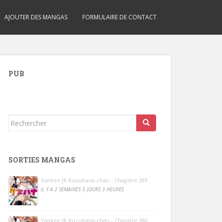
AJOUTER DES MANGAS
FORMULAIRE DE CONTACT
PUB
Rechercher...
SORTIES MANGAS
Yankee JK Kuzuhana-chan - Chapitre 289
IL Y A 2 SEMAINES 5 JOURS 3 HEURES
Yankee JK Kuzuhana-chan - Chapitre 288