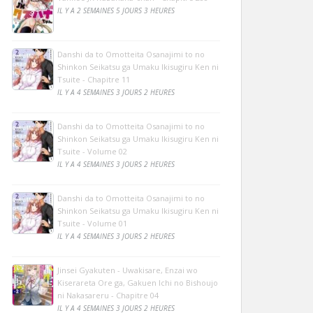
IL Y A 2 SEMAINES 5 JOURS 3 HEURES
Danshi da to Omotteita Osanajimi to no
Shinkon Seikatsu ga Umaku Ikisugiru Ken ni
Tsuite - Chapitre 11
IL Y A 4 SEMAINES 3 JOURS 2 HEURES
Danshi da to Omotteita Osanajimi to no
Shinkon Seikatsu ga Umaku Ikisugiru Ken ni
Tsuite - Volume 02
IL Y A 4 SEMAINES 3 JOURS 2 HEURES
Danshi da to Omotteita Osanajimi to no
Shinkon Seikatsu ga Umaku Ikisugiru Ken ni
Tsuite - Volume 01
IL Y A 4 SEMAINES 3 JOURS 2 HEURES
Jinsei Gyakuten - Uwakisare, Enzai wo
Kiserareta Ore ga, Gakuen Ichi no Bishoujo
ni Nakasareru - Chapitre 04
IL Y A 4 SEMAINES 3 JOURS 2 HEURES