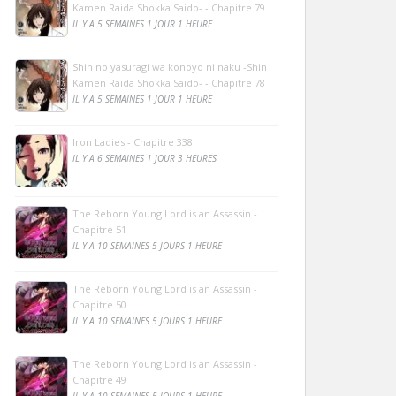
Kamen Raida Shokka Saido- - Chapitre 79
IL Y A 5 SEMAINES 1 JOUR 1 HEURE
Shin no yasuragi wa konoyo ni naku -Shin
Kamen Raida Shokka Saido- - Chapitre 78
IL Y A 5 SEMAINES 1 JOUR 1 HEURE
Iron Ladies - Chapitre 338
IL Y A 6 SEMAINES 1 JOUR 3 HEURES
The Reborn Young Lord is an Assassin -
Chapitre 51
IL Y A 10 SEMAINES 5 JOURS 1 HEURE
The Reborn Young Lord is an Assassin -
Chapitre 50
IL Y A 10 SEMAINES 5 JOURS 1 HEURE
The Reborn Young Lord is an Assassin -
Chapitre 49