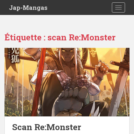
Skip to main content
Jap-Mangas
TOGGLE
Étiquette :
scan Re:Monster
Scan Re:Monster