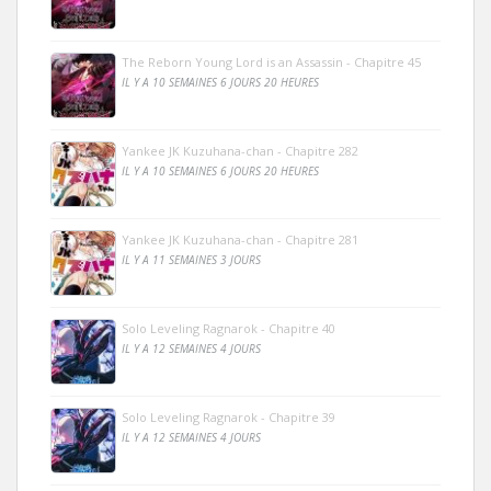
The Reborn Young Lord is an Assassin - Chapitre 45
IL Y A 10 SEMAINES 6 JOURS 20 HEURES
Yankee JK Kuzuhana-chan - Chapitre 282
IL Y A 10 SEMAINES 6 JOURS 20 HEURES
Yankee JK Kuzuhana-chan - Chapitre 281
IL Y A 11 SEMAINES 3 JOURS
Solo Leveling Ragnarok - Chapitre 40
IL Y A 12 SEMAINES 4 JOURS
Solo Leveling Ragnarok - Chapitre 39
IL Y A 12 SEMAINES 4 JOURS