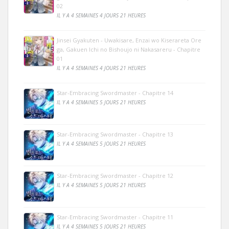
02
IL Y A 4 SEMAINES 4 JOURS 21 HEURES
Jinsei Gyakuten - Uwakisare, Enzai wo Kiserareta Ore
ga, Gakuen Ichi no Bishoujo ni Nakasareru - Chapitre
01
IL Y A 4 SEMAINES 4 JOURS 21 HEURES
Star-Embracing Swordmaster - Chapitre 14
IL Y A 4 SEMAINES 5 JOURS 21 HEURES
Star-Embracing Swordmaster - Chapitre 13
IL Y A 4 SEMAINES 5 JOURS 21 HEURES
Star-Embracing Swordmaster - Chapitre 12
IL Y A 4 SEMAINES 5 JOURS 21 HEURES
Star-Embracing Swordmaster - Chapitre 11
IL Y A 4 SEMAINES 5 JOURS 21 HEURES