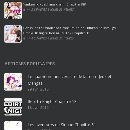
ff
Yankee JK Kuzuhana-chan - Chapitre 288
IL Y A 2 SEMAINES 6 JOURS 23 HEURES
i
c
e
Danshi da to Omotteita Osanajimi to no Shinkon Seikatsu ga
2
Umaku Ikisugiru Ken ni Tsuite - Chapitre 11
0
IL Y A 4 SEMAINES 4 JOURS 21 HEURES
1
9
p
ARTICLES POPULAIRES
r
o
Le quatrième anniversaire de la team Jeux et
o
Mangas
ff
29 avril 2016
i
c
Rebirth Knight Chapitre 18
e
18 avril 2016
3
6
5
Les aventures de Sinbad Chapitre 31