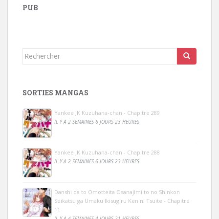
PUB
Rechercher...
SORTIES MANGAS
Yankee JK Kuzuhana-chan - Chapitre 289
IL Y A 2 SEMAINES 6 JOURS 23 HEURES
Yankee JK Kuzuhana-chan - Chapitre 288
IL Y A 2 SEMAINES 6 JOURS 23 HEURES
Danshi da to Omotteita Osanajimi to no Shinkon
Seikatsu ga Umaku Ikisugiru Ken ni Tsuite - Chapitre
11
IL Y A 4 SEMAINES 4 JOURS 21 HEURES