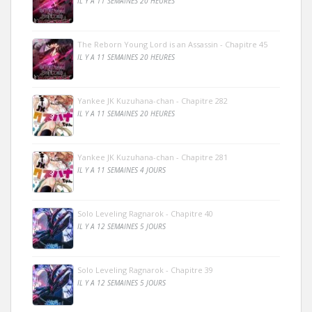
IL Y A 11 SEMAINES 20 HEURES
The Reborn Young Lord is an Assassin - Chapitre 45
IL Y A 11 SEMAINES 20 HEURES
Yankee JK Kuzuhana-chan - Chapitre 282
IL Y A 11 SEMAINES 20 HEURES
Yankee JK Kuzuhana-chan - Chapitre 281
IL Y A 11 SEMAINES 4 JOURS
Solo Leveling Ragnarok - Chapitre 40
IL Y A 12 SEMAINES 5 JOURS
Solo Leveling Ragnarok - Chapitre 39
IL Y A 12 SEMAINES 5 JOURS