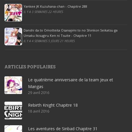
ff
Yankee JK Kuzuhana-chan - Chapitre 288
IL Y A 3 SEMAINES 22 HEURES
i
c
e
Danshi da to Omotteita Osanajimi to no Shinkon Seikatsu ga
2
Umaku Ikisugiru Ken ni Tsuite - Chapitre 11
0
IL Y A 4 SEMAINES 5 JOURS 21 HEURES
1
9
p
ARTICLES POPULAIRES
r
o
Le quatrième anniversaire de la team Jeux et
o
Mangas
ff
29 avril 2016
i
c
Rebirth Knight Chapitre 18
e
18 avril 2016
3
6
5
Les aventures de Sinbad Chapitre 31