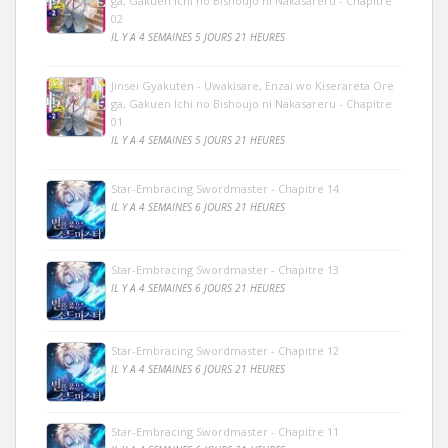
ga, Gakuen Ichi no Bishoujo ni Nakasareru - Chapitre
02
IL Y A 4 SEMAINES 5 JOURS 21 HEURES
Jinsei Gyakuten - Uwakisare, Enzai wo Kiserareta Ore
ga, Gakuen Ichi no Bishoujo ni Nakasareru - Chapitre
01
IL Y A 4 SEMAINES 5 JOURS 21 HEURES
Star-Embracing Swordmaster - Chapitre 14
IL Y A 4 SEMAINES 6 JOURS 21 HEURES
Star-Embracing Swordmaster - Chapitre 13
IL Y A 4 SEMAINES 6 JOURS 21 HEURES
Star-Embracing Swordmaster - Chapitre 12
IL Y A 4 SEMAINES 6 JOURS 21 HEURES
Star-Embracing Swordmaster - Chapitre 11