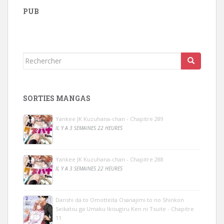
PUB
Rechercher...
SORTIES MANGAS
Yankee JK Kuzuhana-chan - Chapitre 289
IL Y A 3 SEMAINES 22 HEURES
Yankee JK Kuzuhana-chan - Chapitre 288
IL Y A 3 SEMAINES 22 HEURES
Danshi da to Omotteita Osanajimi to no Shinkon
Seikatsu ga Umaku Ikisugiru Ken ni Tsuite - Chapitre
11