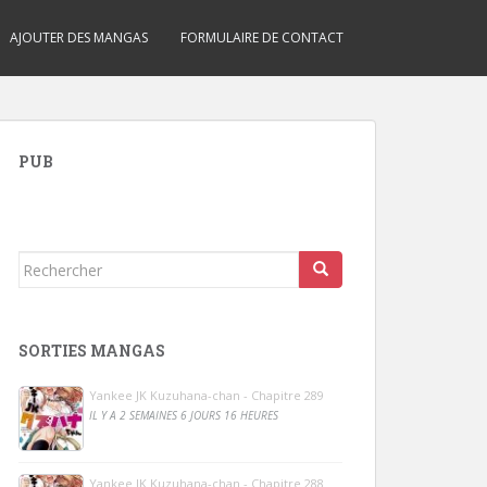
AJOUTER DES MANGAS
FORMULAIRE DE CONTACT
PUB
Rechercher...
SORTIES MANGAS
Yankee JK Kuzuhana-chan - Chapitre 289
IL Y A 2 SEMAINES 6 JOURS 16 HEURES
Yankee JK Kuzuhana-chan - Chapitre 288