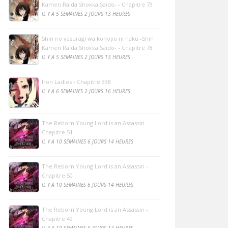
Kamen Raida Shokka Saido- - Chapitre 79
IL Y A 5 SEMAINES 2 JOURS 13 HEURES
Shin no yasuragi wa konoyo ni naku -Shin
Kamen Raida Shokka Saido- - Chapitre 78
IL Y A 5 SEMAINES 2 JOURS 13 HEURES
Iron Ladies - Chapitre 338
IL Y A 6 SEMAINES 2 JOURS 16 HEURES
The Reborn Young Lord is an Assassin -
Chapitre 51
IL Y A 10 SEMAINES 6 JOURS 14 HEURES
The Reborn Young Lord is an Assassin -
Chapitre 50
IL Y A 10 SEMAINES 6 JOURS 14 HEURES
The Reborn Young Lord is an Assassin -
Chapitre 49