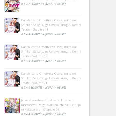
IL Y A 2 SEMAINES 6 JOURS 16 HEURES
Danshi da to Omotteita Osanajimi to no
Shinkon Seikatsu ga Umaku Ikisugiru Ken ni
Tsuite - Chapitre 11
IL Y A 4 SEMAINES 4 JOURS 14 HEURES
Danshi da to Omotteita Osanajimi to no
Shinkon Seikatsu ga Umaku Ikisugiru Ken ni
Tsuite - Volume 02
IL Y A 4 SEMAINES 4 JOURS 14 HEURES
Danshi da to Omotteita Osanajimi to no
Shinkon Seikatsu ga Umaku Ikisugiru Ken ni
Tsuite - Volume 01
IL Y A 4 SEMAINES 4 JOURS 14 HEURES
Jinsei Gyakuten - Uwakisare, Enzai wo
Kiserareta Ore ga, Gakuen Ichi no Bishoujo
ni Nakasareru - Chapitre 04
IL Y A 4 SEMAINES 4 JOURS 15 HEURES