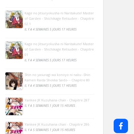
Kage no Jitsuryokusha ni Naritakute! Master
of Garden - Shichikage Retsuden - Chapitre
02.1
IL Y A 4 SEMAINES 5 JOURS 17 HEURES
Kage no Jitsuryokusha ni Naritakute! Master
of Garden - Shichikage Retsuden - Chapitre
01
IL Y A 4 SEMAINES 5 JOURS 17 HEURES
Shin no yasuragi wa konoyo ni naku -Shin
Kamen Raida Shokka Saido- - Chapitre 80
IL Y A 4 SEMAINES 5 JOURS 17 HEURES
Yankee JK Kuzuhana-chan - Chapitre 287
IL Y A 5 SEMAINES 1 JOUR 15 HEURES
Yankee JK Kuzuhana-chan - Chapitre 286
IL Y A 5 SEMAINES 1 JOUR 15 HEURES