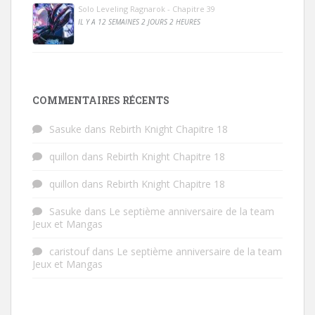
Solo Leveling Ragnarok - Chapitre 39
IL Y A 12 SEMAINES 2 JOURS 2 HEURES
COMMENTAIRES RÉCENTS
Sasuke
dans
Rebirth Knight Chapitre 18
quillon
dans
Rebirth Knight Chapitre 18
quillon
dans
Rebirth Knight Chapitre 18
Sasuke
dans
Le septième anniversaire de la team
Jeux et Mangas
caristouf
dans
Le septième anniversaire de la team
Jeux et Mangas