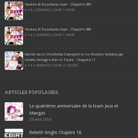
p
Yankee JK Kuzuhana-chan - Chapitre 289
r
IL Y A 2 SEMAINES 5 JOURS 1 HEURE
o
o
ff
Yankee JK Kuzuhana-chan - Chapitre 288
IL Y A 2 SEMAINES 5 JOURS 1 HEURE
i
c
e
Danshi da to Omotteita Osanajimi to no Shinkon Seikatsu ga
2
Umaku Ikisugiru Ken ni Tsuite - Chapitre 11
0
IL Y A 4 SEMAINES 2 JOURS 23 HEURES
1
9
p
ARTICLES POPULAIRES
r
o
Le quatrième anniversaire de la team Jeux et
o
Mangas
ff
29 avril 2016
i
c
Rebirth Knight Chapitre 18
e