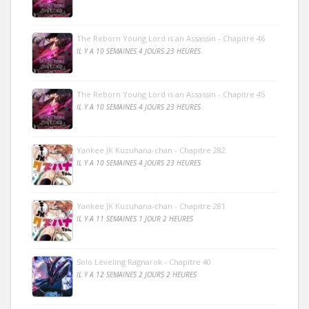
The Reborn Young Lord is an Assassin - Chapitre 46
IL Y A 10 SEMAINES 4 JOURS 23 HEURES
The Reborn Young Lord is an Assassin - Chapitre 45
IL Y A 10 SEMAINES 4 JOURS 23 HEURES
Yankee JK Kuzuhana-chan - Chapitre 282
IL Y A 10 SEMAINES 4 JOURS 23 HEURES
Yankee JK Kuzuhana-chan - Chapitre 281
IL Y A 11 SEMAINES 1 JOUR 2 HEURES
Solo Leveling Ragnarok - Chapitre 40
IL Y A 12 SEMAINES 2 JOURS 2 HEURES