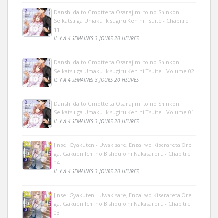
Danshi da to Omotteita Osanajimi to no Shinkon
Seikatsu ga Umaku Ikisugiru Ken ni Tsuite - Chapitre
11
IL Y A 4 SEMAINES 3 JOURS 20 HEURES
Danshi da to Omotteita Osanajimi to no Shinkon
Seikatsu ga Umaku Ikisugiru Ken ni Tsuite - Volume 02
IL Y A 4 SEMAINES 3 JOURS 20 HEURES
Danshi da to Omotteita Osanajimi to no Shinkon
Seikatsu ga Umaku Ikisugiru Ken ni Tsuite - Volume 01
IL Y A 4 SEMAINES 3 JOURS 20 HEURES
Jinsei Gyakuten - Uwakisare, Enzai wo Kiserareta Ore
ga, Gakuen Ichi no Bishoujo ni Nakasareru - Chapitre
04
IL Y A 4 SEMAINES 3 JOURS 20 HEURES
Jinsei Gyakuten - Uwakisare, Enzai wo Kiserareta Ore
ga, Gakuen Ichi no Bishoujo ni Nakasareru - Chapitre
03