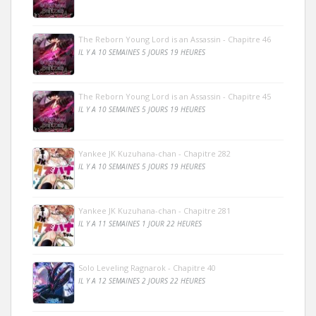
The Reborn Young Lord is an Assassin - Chapitre 46
IL Y A 10 SEMAINES 5 JOURS 19 HEURES
The Reborn Young Lord is an Assassin - Chapitre 45
IL Y A 10 SEMAINES 5 JOURS 19 HEURES
Yankee JK Kuzuhana-chan - Chapitre 282
IL Y A 10 SEMAINES 5 JOURS 19 HEURES
Yankee JK Kuzuhana-chan - Chapitre 281
IL Y A 11 SEMAINES 1 JOUR 22 HEURES
Solo Leveling Ragnarok - Chapitre 40
IL Y A 12 SEMAINES 2 JOURS 22 HEURES