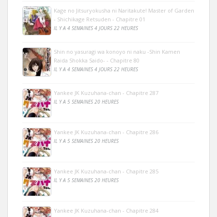
Kage no Jitsuryokusha ni Naritakute! Master of Garden
- Shichikage Retsuden - Chapitre 01
IL Y A 4 SEMAINES 4 JOURS 22 HEURES
Shin no yasuragi wa konoyo ni naku -Shin Kamen
Raida Shokka Saido- - Chapitre 80
IL Y A 4 SEMAINES 4 JOURS 22 HEURES
Yankee JK Kuzuhana-chan - Chapitre 287
IL Y A 5 SEMAINES 20 HEURES
Yankee JK Kuzuhana-chan - Chapitre 286
IL Y A 5 SEMAINES 20 HEURES
Yankee JK Kuzuhana-chan - Chapitre 285
IL Y A 5 SEMAINES 20 HEURES
Yankee JK Kuzuhana-chan - Chapitre 284