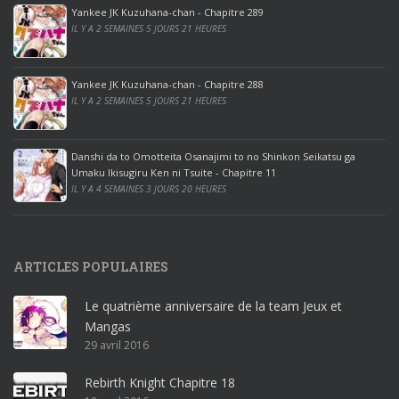
p
Yankee JK Kuzuhana-chan - Chapitre 289
r
IL Y A 2 SEMAINES 5 JOURS 21 HEURES
o
o
ff
Yankee JK Kuzuhana-chan - Chapitre 288
IL Y A 2 SEMAINES 5 JOURS 21 HEURES
i
c
e
Danshi da to Omotteita Osanajimi to no Shinkon Seikatsu ga
2
Umaku Ikisugiru Ken ni Tsuite - Chapitre 11
0
IL Y A 4 SEMAINES 3 JOURS 20 HEURES
1
9
p
ARTICLES POPULAIRES
r
o
Le quatrième anniversaire de la team Jeux et
o
Mangas
ff
29 avril 2016
i
c
Rebirth Knight Chapitre 18
e