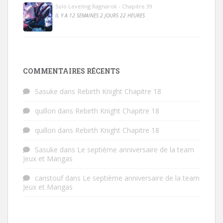
Solo Leveling Ragnarok - Chapitre 39
IL Y A 12 SEMAINES 2 JOURS 22 HEURES
COMMENTAIRES RÉCENTS
Sasuke
dans
Rebirth Knight Chapitre 18
quillon
dans
Rebirth Knight Chapitre 18
quillon
dans
Rebirth Knight Chapitre 18
Sasuke
dans
Le septième anniversaire de la team
Jeux et Mangas
caristouf
dans
Le septième anniversaire de la team
Jeux et Mangas